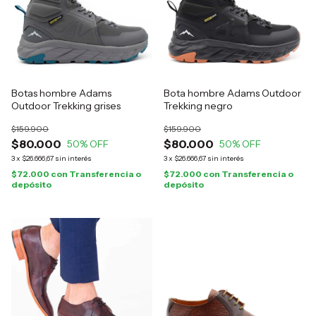
Botas hombre Adams
Bota hombre Adams Outdoor
Outdoor Trekking grises
Trekking negro
$159.900
$159.900
$80.000
$80.000
50
% OFF
50
% OFF
3
x
$26.666,67
sin interés
3
x
$26.666,67
sin interés
$72.000
con
Transferencia o
$72.000
con
Transferencia o
depósito
depósito