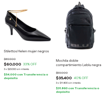
Stilettos Helen mujer negros
$89.900
Mochila doble
$60.000
33
% OFF
compartimiento Leblu negra
3
x
$20.000
sin interés
$59.000
$54.000
con
Transferencia o
$35.400
40
% OFF
depósito
3
x
$11.800
sin interés
$31.860
con
Transferencia o
depósito