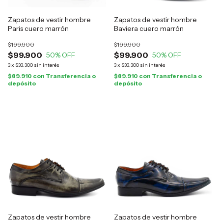
Zapatos de vestir hombre
Zapatos de vestir hombre
Paris cuero marrón
Baviera cuero marrón
$199.900
$199.900
$99.900
$99.900
50
% OFF
50
% OFF
3
x
$33.300
sin interés
3
x
$33.300
sin interés
$89.910
con
Transferencia o
$89.910
con
Transferencia o
depósito
depósito
Zapatos de vestir hombre
Zapatos de vestir hombre