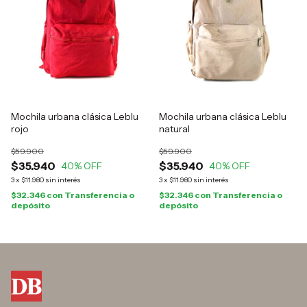
Mochila urbana clásica Leblu
Mochila urbana clásica Leblu
rojo
natural
$59.900
$59.900
$35.940
$35.940
40
% OFF
40
% OFF
3
x
$11.980
sin interés
3
x
$11.980
sin interés
$32.346
con
Transferencia o
$32.346
con
Transferencia o
depósito
depósito