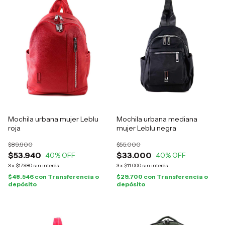
Mochila urbana mujer Leblu
Mochila urbana mediana
roja
mujer Leblu negra
$89.900
$55.000
$53.940
$33.000
40
% OFF
40
% OFF
3
x
$17.980
sin interés
3
x
$11.000
sin interés
$48.546
con
Transferencia o
$29.700
con
Transferencia o
depósito
depósito