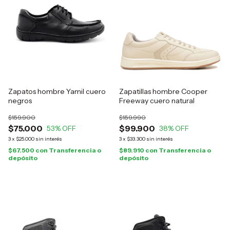
Zapatos hombre Yamil cuero
Zapatillas hombre Cooper
negros
Freeway cuero natural
$159.900
$159.990
$75.000
$99.900
53
% OFF
38
% OFF
3
x
$25.000
sin interés
3
x
$33.300
sin interés
$67.500
con
Transferencia o
$89.910
con
Transferencia o
depósito
depósito