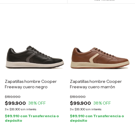
Zapatillas hombre Cooper
Zapatillas hombre Cooper
Freeway cuero negro
Freeway cuero marrón
$159.990
$159.990
$99.900
$99.900
38
% OFF
38
% OFF
3
x
$33.300
sin interés
3
x
$33.300
sin interés
$89.910
con
Transferencia o
$89.910
con
Transferencia o
depósito
depósito