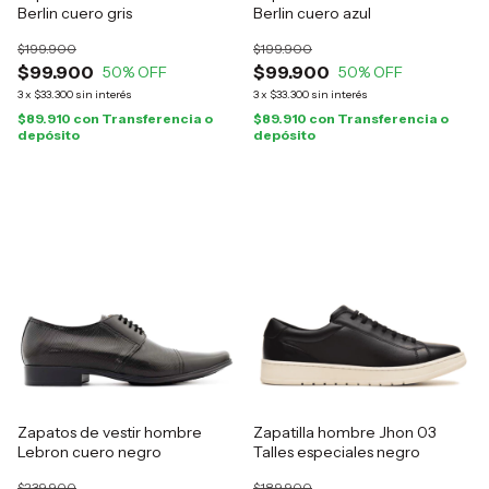
Berlin cuero gris
Berlin cuero azul
$199.900
$199.900
$99.900
$99.900
50
% OFF
50
% OFF
3
x
$33.300
sin interés
3
x
$33.300
sin interés
$89.910
con
Transferencia o
$89.910
con
Transferencia o
depósito
depósito
Zapatos de vestir hombre
Zapatilla hombre Jhon 03
Lebron cuero negro
Talles especiales negro
$239.900
$189.900