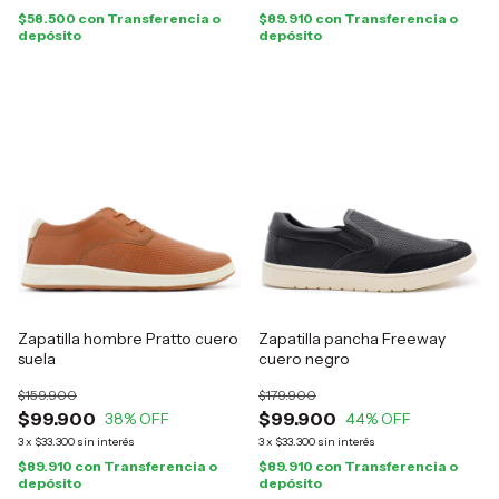
$58.500
con
Transferencia o
$89.910
con
Transferencia o
depósito
depósito
Zapatilla hombre Pratto cuero
Zapatilla pancha Freeway
suela
cuero negro
$159.900
$179.900
$99.900
$99.900
38
% OFF
44
% OFF
3
x
$33.300
sin interés
3
x
$33.300
sin interés
$89.910
con
Transferencia o
$89.910
con
Transferencia o
depósito
depósito