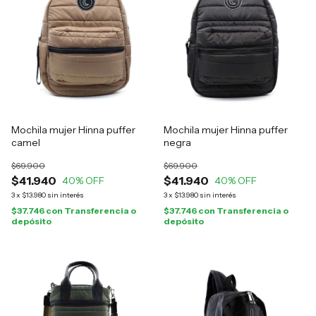
Mochila mujer Hinna puffer
Mochila mujer Hinna puffer
camel
negra
$69.900
$69.900
$41.940
$41.940
40
% OFF
40
% OFF
3
x
$13.980
sin interés
3
x
$13.980
sin interés
$37.746
con
Transferencia o
$37.746
con
Transferencia o
depósito
depósito