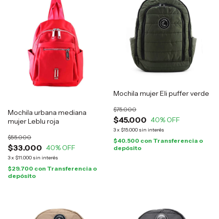
Mochila mujer Eli puffer verde
$75.000
Mochila urbana mediana
$45.000
40
% OFF
mujer Leblu roja
3
x
$15.000
sin interés
$55.000
$40.500
con
Transferencia o
$33.000
40
% OFF
depósito
3
x
$11.000
sin interés
$29.700
con
Transferencia o
depósito