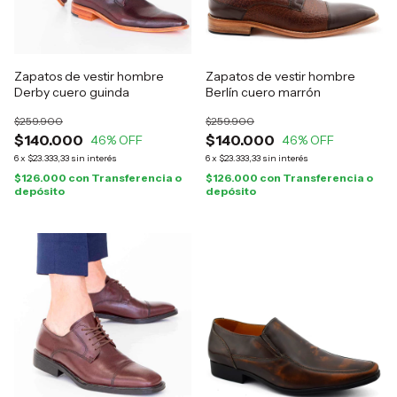
Zapatos de vestir hombre
Zapatos de vestir hombre
Derby cuero guinda
Berlín cuero marrón
$259.900
$259.900
$140.000
$140.000
46
% OFF
46
% OFF
6
x
$23.333,33
sin interés
6
x
$23.333,33
sin interés
$126.000
con
Transferencia o
$126.000
con
Transferencia o
depósito
depósito