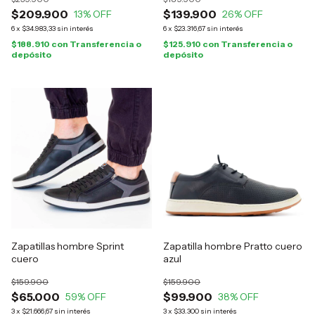
$209.900
$139.900
13
% OFF
26
% OFF
6
x
$34.983,33
sin interés
6
x
$23.316,67
sin interés
$188.910
con
Transferencia o
$125.910
con
Transferencia o
depósito
depósito
Zapatillas hombre Sprint
Zapatilla hombre Pratto cuero
cuero
azul
$159.900
$159.900
$65.000
$99.900
59
% OFF
38
% OFF
3
x
$21.666,67
sin interés
3
x
$33.300
sin interés