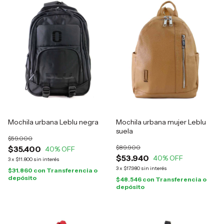
Mochila urbana Leblu negra
Mochila urbana mujer Leblu
suela
$59.000
$89.900
$35.400
40
% OFF
$53.940
40
% OFF
3
x
$11.800
sin interés
3
x
$17.980
sin interés
$31.860
con
Transferencia o
depósito
$48.546
con
Transferencia o
depósito