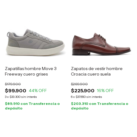
Zapatillas hombre Move 3
Zapatos de vestir hombre
Freeway cuero grises
Croacia cuero suela
$179.900
$269.900
$99.900
$225.900
44
% OFF
16
% OFF
3
x
$33.300
sin interés
6
x
$37.650
sin interés
$89.910
con
Transferencia o
$203.310
con
Transferencia o
depósito
depósito