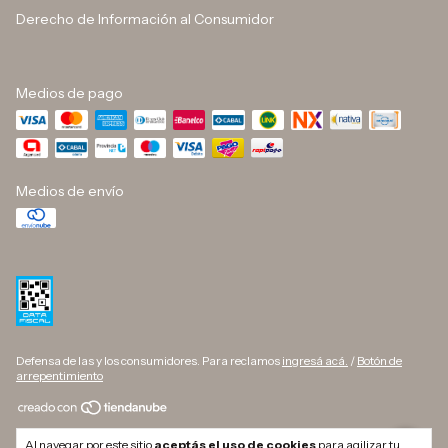
Derecho de Información al Consumidor
Medios de pago
Medios de envío
Defensa de las y los consumidores. Para reclamos
ingresá acá.
/
Botón de
arrepentimiento
Copyright DINO BUTELLI - 33709627169 - 2026. Todos los derechos
Al navegar por este sitio
aceptás el uso de cookies
para agilizar tu
reservados.