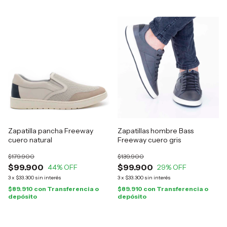
Zapatilla pancha Freeway
Zapatillas hombre Bass
cuero natural
Freeway cuero gris
$179.900
$139.900
$99.900
$99.900
44
% OFF
29
% OFF
3
x
$33.300
sin interés
3
x
$33.300
sin interés
$89.910
con
Transferencia o
$89.910
con
Transferencia o
depósito
depósito