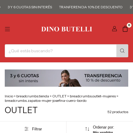
 Y 6 CUOTAS SIN INTERÉS
TRANFERENCIA 10% DE DESCUENTO
3 Y 6 C
0
Inicio
>
breadcrumbs.tienda
>
OUTLET
>
breadcrumbs.outlet-mujeres
>
breadcrumbs.zapatos-mujer-josefina-cuero-bordo
OUTLET
52 productos
Ordenar por:
Filtrar
Más vendidos