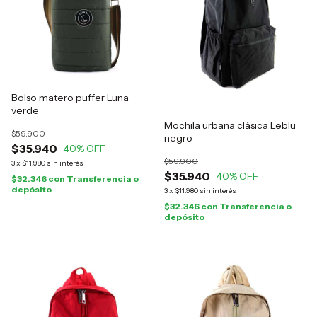
Bolso matero puffer Luna
verde
Mochila urbana clásica Leblu
$59.900
negro
$35.940
40
% OFF
$59.900
3
x
$11.980
sin interés
$35.940
40
% OFF
$32.346
con
Transferencia o
depósito
3
x
$11.980
sin interés
$32.346
con
Transferencia o
depósito