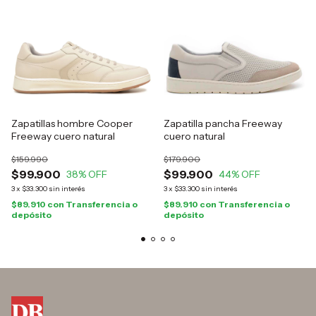
Zapatillas hombre Cooper
Zapatilla pancha Freeway
Freeway cuero natural
cuero natural
$159.990
$179.900
$99.900
$99.900
38
% OFF
44
% OFF
3
x
$33.300
sin interés
3
x
$33.300
sin interés
$89.910
con
Transferencia o
$89.910
con
Transferencia o
depósito
depósito