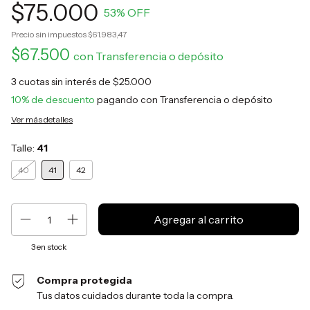
$75.000
53
% OFF
Precio sin impuestos
$61.983,47
$67.500
con
Transferencia o depósito
3
cuotas sin interés de
$25.000
10% de descuento
pagando con Transferencia o depósito
Ver más detalles
Talle:
41
40
41
42
3
en stock
Compra protegida
Tus datos cuidados durante toda la compra.