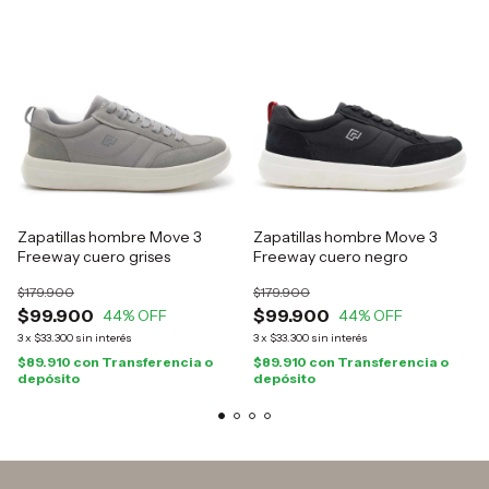
Zapatillas hombre Move 3
Zapatillas hombre Move 3
Freeway cuero grises
Freeway cuero negro
$179.900
$179.900
$99.900
$99.900
44
% OFF
44
% OFF
3
x
$33.300
sin interés
3
x
$33.300
sin interés
$89.910
con
Transferencia o
$89.910
con
Transferencia o
depósito
depósito