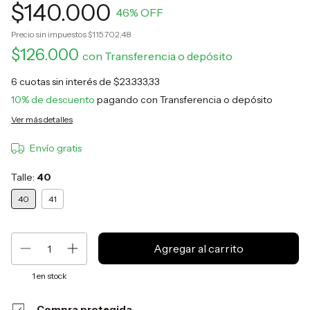
$140.000
46
% OFF
Precio sin impuestos
$115.702,48
$126.000
con
Transferencia o depósito
6
cuotas sin interés de
$23.333,33
10% de descuento
pagando con Transferencia o depósito
Ver más detalles
Envío gratis
Talle:
40
40
41
1
en stock
Compra protegida