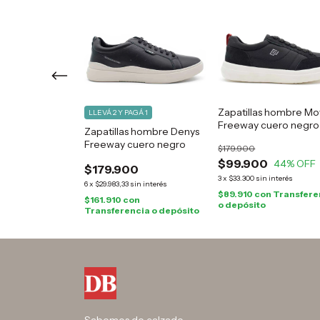
Zapatillas hombre Mo
GÁ 1
LLEVÁ 2 Y PAGÁ 1
Freeway cuero negro
 hombre Jhon 4
Zapatillas hombre Denys
uero suela
Freeway cuero negro
$179.900
$99.900
44
% OFF
0
$179.900
3
x
$33.300
sin interés
 interés
6
x
$29.983,33
sin interés
$89.910
con
Transfere
on
$161.910
con
o depósito
cia o depósito
Transferencia o depósito