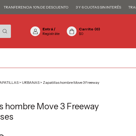
ANFERENCIA 10% DE DESCUENTO
3 Y 6 CUOTAS SIN INTERÉS
TRANFER
Entrá
/
Carrito
(
0
)
Registráte
$0
APATILLAS
>
URBANAS
>
Zapatillas hombre Move 3 Freeway
as hombre Move 3 Freeway
ises