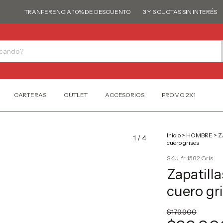
TRANFERENCIA 10% DE DESCUENTO
3 Y 6 CUOTAS SIN INTERÉS
TR
CARTERAS
OUTLET
ACCESORIOS
PROMO 2X1
Inicio
>
HOMBRE
>
Z
1
/
4
cuero grises
SKU:
fr 1582 Gris
Zapatill
cuero gr
$179.900