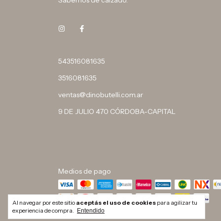
Sabemos de calzado.
543516081635
3516081635
ventas@dinobutelli.com.ar
9 DE JULIO 470 CÓRDOBA-CAPITAL
Medios de pago
Al navegar por este sitio
aceptás el uso de cookies
para agilizar tu
experiencia de compra.
Entendido