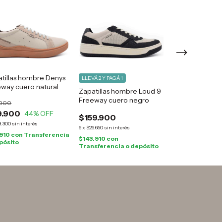
tillas hombre Denys
LLEVÁ 2 Y PAGÁ 1
LLEVÁ 2 Y PAGÁ 1
way cuero natural
Zapatillas hombre Loud 9
Zapatillas hom
Freeway cuero negro
Freeway cuero 
.900
9.900
44
% OFF
$159.900
$159.900
3.300
sin interés
6
x
$26.650
sin interés
6
x
$26.650
sin interé
.910
con
Transferencia
$143.910
con
$143.910
con
pósito
Transferencia o depósito
Transferencia o