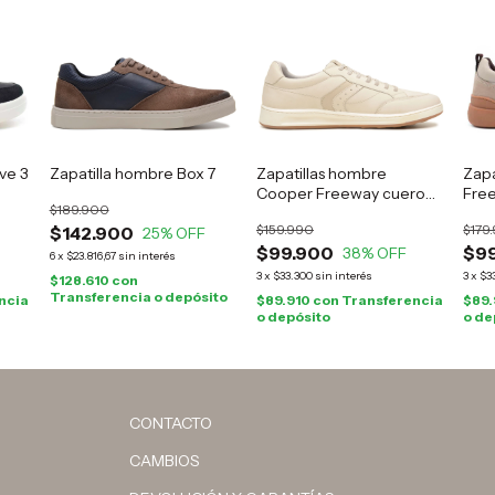
ve 3
Zapatilla hombre Box 7
Zapatillas hombre
Zapa
Cooper Freeway cuero
Free
$189.900
natural
$159.990
$179
$142.900
25
% OFF
$99.900
$9
38
% OFF
6
x
$23.816,67
sin interés
3
x
$33.300
sin interés
3
x
$3
$128.610
con
Transferencia o depósito
ncia
$89.910
con
Transferencia
$89
o depósito
o de
CONTACTO
CAMBIOS