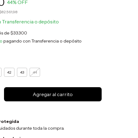
0
44
% OFF
$82.561,98
n
Transferencia o depósito
rés de
$33.300
to
pagando con Transferencia o depósito
42
43
44
rotegida
uidados durante toda la compra.