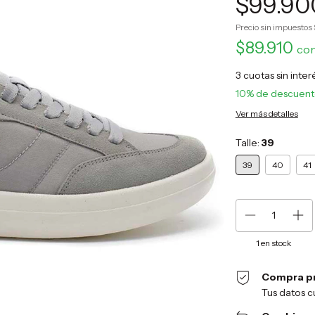
$99.90
Precio sin impuestos
$89.910
co
3
cuotas sin inte
10% de descuen
Ver más detalles
Talle:
39
39
40
41
1
en stock
Compra p
Tus datos c