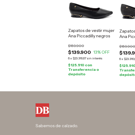
Zapatos de vestir mujer
Zapatos
Ana Piccadilly negros
Ana Picc
$159.900
$159.90
$139.900
13
% OFF
$139.
6
x
$23.316,67
sin interés
6
x
$23.316,
$125.910
con
$125.91
Transferencia o
Transfe
depósito
depósit
Sabemos de calzado.