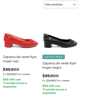
Zapatos de vestir Kym
LLEVÁ 2 Y PAGÁ 1
mujer rojo
Zapatos de vestir Kym
mujer negro
$89.900
3
x
$29.966,67
sin interés
$89.900
$80.910
con
3
x
$29.966,67
sin interés
Transferencia o
$80.910
con
depósito
Transferencia o
depósito