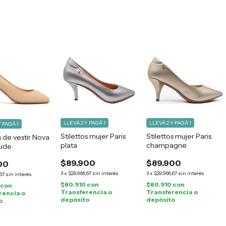
LLEVÁ 2 Y PAGÁ 1
LLEVÁ 2 Y PAGÁ 1
Y PAGÁ 1
Stilettos mujer Paris
Stilettos mujer Paris
 de vestir Nova
plata
champagne
nude
$89.900
$89.900
00
3
x
$29.966,67
sin interés
3
x
$29.966,67
sin interés
67
sin interés
$80.910
con
$80.910
con
con
Transferencia o
Transferencia o
rencia o
depósito
depósito
o