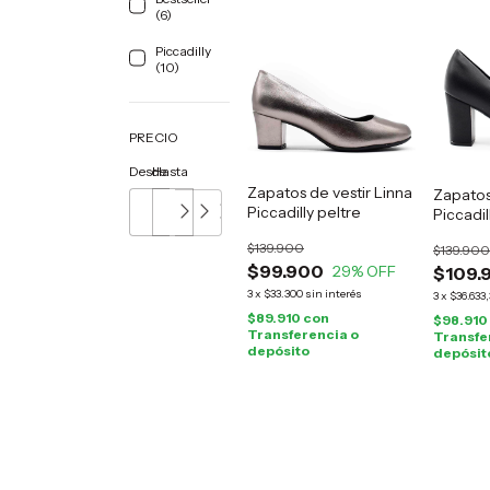
(6)
Piccadilly
(10)
PRECIO
Desde
Hasta
Zapatos de vestir Linna
Zapatos
Piccadilly peltre
Piccadil
$139.900
$139.900
$99.900
29
% OFF
$109.
3
x
$33.300
sin interés
3
x
$36.633,
$89.910
con
$98.910
Transferencia o
Transfe
depósito
depósit