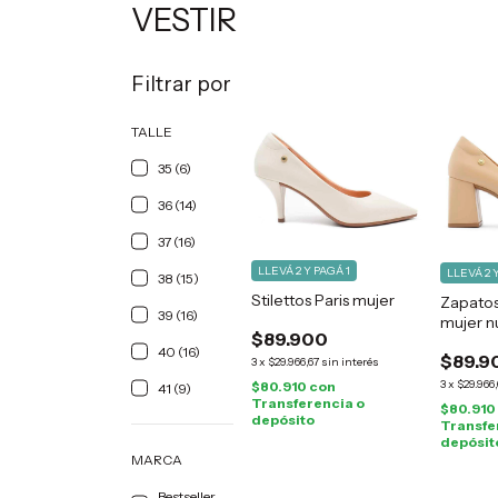
VESTIR
Filtrar por
TALLE
35 (6)
36 (14)
37 (16)
LLEVÁ 2 Y PAGÁ 1
LLEVÁ 2 
38 (15)
Stilettos Paris mujer
Zapatos
39 (16)
mujer 
$89.900
40 (16)
$89.9
3
x
$29.966,67
sin interés
3
x
$29.966,
$80.910
con
41 (9)
Transferencia o
$80.910
depósito
Transfe
depósit
MARCA
Bestseller