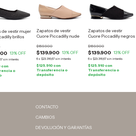
Zapatos de vestir
Zapatos de vestir
 de vestir mujer
Cuore Piccadilly nude
Cuore Piccadilly negros
adilly brillos
$159.900
$159.900
0
$139.900
$139.900
13
% OFF
13
% OFF
900
13
% OFF
6
x
$23.316,67
sin interés
6
x
$23.316,67
sin interés
67
sin interés
$125.910
con
$125.910
con
0
con
Transferencia o
Transferencia o
rencia o
depósito
depósito
o
CONTACTO
CAMBIOS
DEVOLUCIÓN Y GARANTÍAS