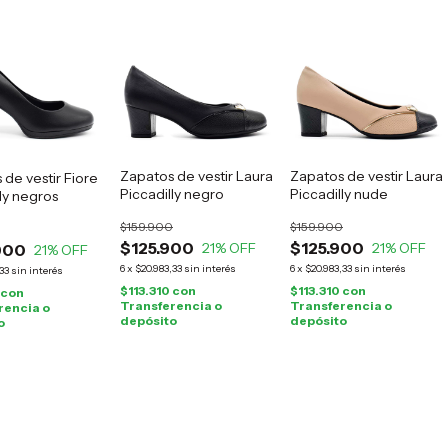
Zapatos de vestir Laura
Zapatos de vestir Laura
 de vestir Fiore
Piccadilly negro
Piccadilly nude
ly negros
$159.900
$159.900
$125.900
$125.900
21
% OFF
21
% OFF
900
21
% OFF
6
x
$20.983,33
sin interés
6
x
$20.983,33
sin interés
33
sin interés
$113.310
con
$113.310
con
con
Transferencia o
Transferencia o
rencia o
depósito
depósito
o