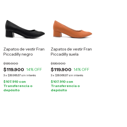
Zapatos de vestir Fran
Zapatos de vestir Fran
Piccadilly negro
Piccadilly suela
$139.900
$139.900
$119.900
$119.900
14
% OFF
14
% OFF
3
x
$39.966,67
sin interés
3
x
$39.966,67
sin interés
$107.910
con
$107.910
con
Transferencia o
Transferencia o
depósito
depósito