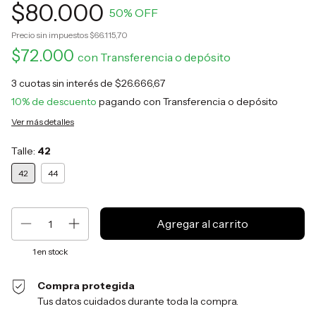
$80.000
50
% OFF
Precio sin impuestos
$66.115,70
$72.000
con
Transferencia o depósito
3
cuotas sin interés de
$26.666,67
10% de descuento
pagando con Transferencia o depósito
Ver más detalles
Talle:
42
42
44
1
en stock
Compra protegida
Tus datos cuidados durante toda la compra.