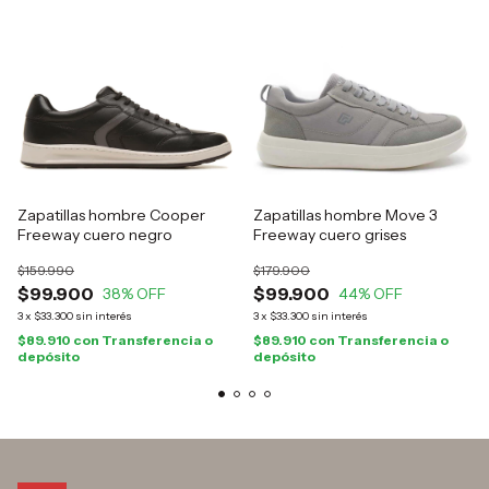
Zapatillas hombre Cooper
Zapatillas hombre Move 3
Freeway cuero negro
Freeway cuero grises
$159.990
$179.900
$99.900
$99.900
38
% OFF
44
% OFF
3
x
$33.300
sin interés
3
x
$33.300
sin interés
$89.910
con
Transferencia o
$89.910
con
Transferencia o
depósito
depósito