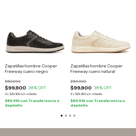
Zapatillas hombre Cooper
Zapatillas hombre Cooper
Freeway cuero negro
Freeway cuero natural
$159.990
$159.990
$99.900
$99.900
38
% OFF
38
% OFF
3
x
$33.300
sin interés
3
x
$33.300
sin interés
$89.910
con
Transferencia o
$89.910
con
Transferencia o
depósito
depósito