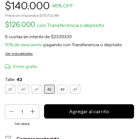
$140.000
46
% OFF
Precio sin impuestos
$115.702,48
$126.000
con
Transferencia o depósito
6
cuotas sin interés de
$23.333,33
10% de descuento
pagando con Transferencia o depósito
Ver más detalles
Envío gratis
Talle:
42
39
40
41
42
43
44
1
en stock
Compra protegida