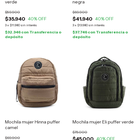
verde
negra
$59.900
$69.900
$35.940
$41.940
40
% OFF
40
% OFF
3
x
$11.980
sin interés
3
x
$13.980
sin interés
$32.346
con
Transferencia o
$37.746
con
Transferencia o
depósito
depósito
Mochila mujer Hinna puffer
Mochila mujer Eli puffer verde
camel
$75.000
$69.900
$45.000
40
% OFF