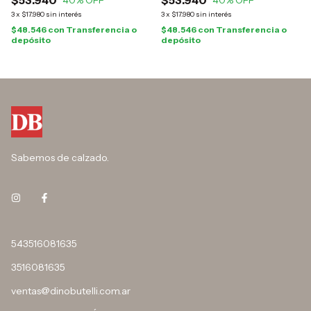
3
x
$17.980
sin interés
3
x
$17.980
sin interés
$48.546
con
Transferencia o
$48.546
con
Transferencia o
depósito
depósito
Sabemos de calzado.
543516081635
3516081635
ventas@dinobutelli.com.ar