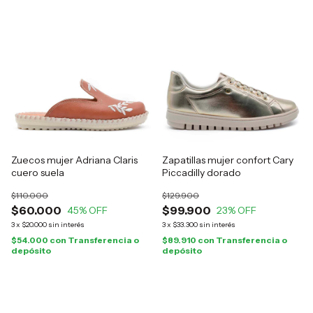
Zuecos mujer Adriana Claris
Zapatillas mujer confort Cary
cuero suela
Piccadilly dorado
$110.000
$129.900
$60.000
$99.900
45
% OFF
23
% OFF
3
x
$20.000
sin interés
3
x
$33.300
sin interés
$54.000
con
Transferencia o
$89.910
con
Transferencia o
depósito
depósito