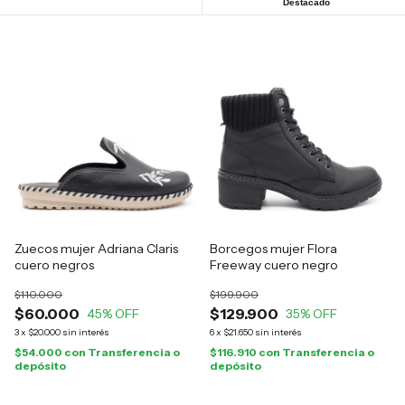
Destacado
Zuecos mujer Adriana Claris
Borcegos mujer Flora
cuero negros
Freeway cuero negro
$110.000
$199.900
$60.000
$129.900
45
% OFF
35
% OFF
3
x
$20.000
sin interés
6
x
$21.650
sin interés
$54.000
con
Transferencia o
$116.910
con
Transferencia o
depósito
depósito