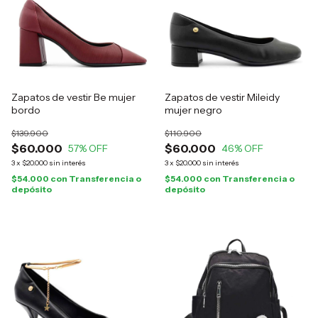
Zapatos de vestir Be mujer
Zapatos de vestir Mileidy
bordo
mujer negro
$139.900
$110.900
$60.000
$60.000
57
% OFF
46
% OFF
3
x
$20.000
sin interés
3
x
$20.000
sin interés
$54.000
con
Transferencia o
$54.000
con
Transferencia o
depósito
depósito