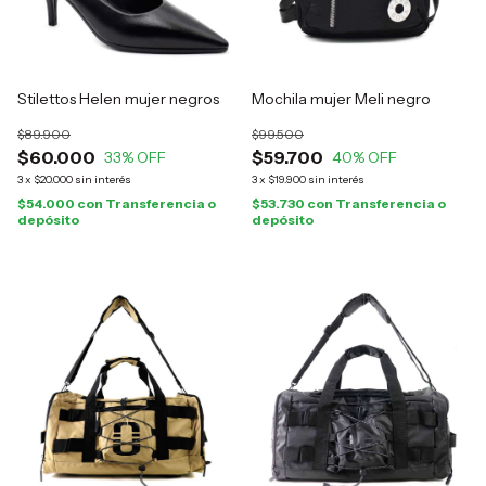
Stilettos Helen mujer negros
Mochila mujer Meli negro
$89.900
$99.500
$60.000
$59.700
33
% OFF
40
% OFF
3
x
$20.000
sin interés
3
x
$19.900
sin interés
$54.000
con
Transferencia o
$53.730
con
Transferencia o
depósito
depósito