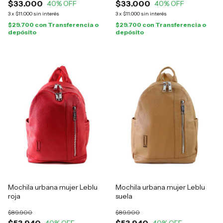
$33.000
$33.000
40
% OFF
40
% OFF
3
x
$11.000
sin interés
3
x
$11.000
sin interés
$29.700
con
Transferencia o
$29.700
con
Transferencia o
depósito
depósito
Mochila urbana mujer Leblu
Mochila urbana mujer Leblu
roja
suela
$89.900
$89.900
$53.940
$53.940
40
% OFF
40
% OFF