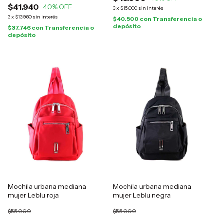
$41.940
40
% OFF
3
x
$15.000
sin interés
3
x
$13.980
sin interés
$40.500
con
Transferencia o
depósito
$37.746
con
Transferencia o
depósito
Mochila urbana mediana
Mochila urbana mediana
mujer Leblu roja
mujer Leblu negra
$55.000
$55.000