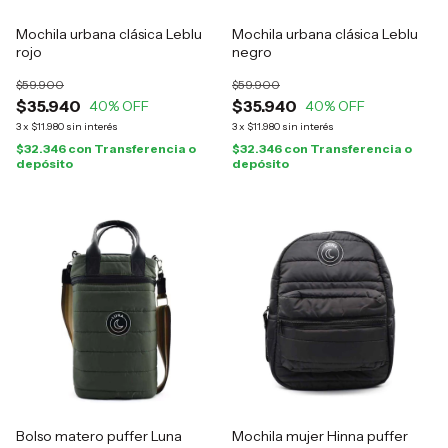
Mochila urbana clásica Leblu
Mochila urbana clásica Leblu
rojo
negro
$59.900
$59.900
$35.940
$35.940
40
% OFF
40
% OFF
3
x
$11.980
sin interés
3
x
$11.980
sin interés
$32.346
con
Transferencia o
$32.346
con
Transferencia o
depósito
depósito
Bolso matero puffer Luna
Mochila mujer Hinna puffer