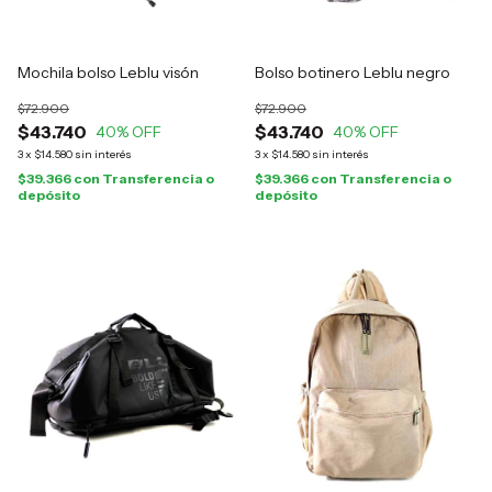
Mochila bolso Leblu visón
Bolso botinero Leblu negro
$72.900
$72.900
$43.740
$43.740
40
% OFF
40
% OFF
3
x
$14.580
sin interés
3
x
$14.580
sin interés
$39.366
con
Transferencia o
$39.366
con
Transferencia o
depósito
depósito