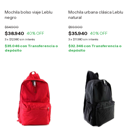
Mochila bolso viaje Leblu
Mochila urbana clásica Leblu
negro
natural
$64.900
$59.900
$38.940
$35.940
40
% OFF
40
% OFF
3
x
$12.980
sin interés
3
x
$11.980
sin interés
$35.046
con
Transferencia o
$32.346
con
Transferencia o
depósito
depósito