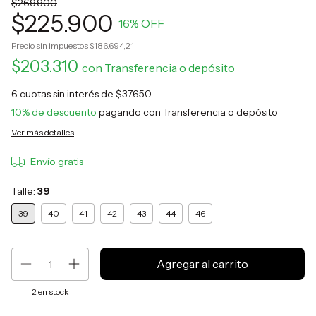
$269.900
$225.900
16
% OFF
Precio sin impuestos
$186.694,21
$203.310
con
Transferencia o depósito
6
cuotas sin interés de
$37.650
10% de descuento
pagando con Transferencia o depósito
Ver más detalles
Envío gratis
Talle:
39
39
40
41
42
43
44
46
2
en stock