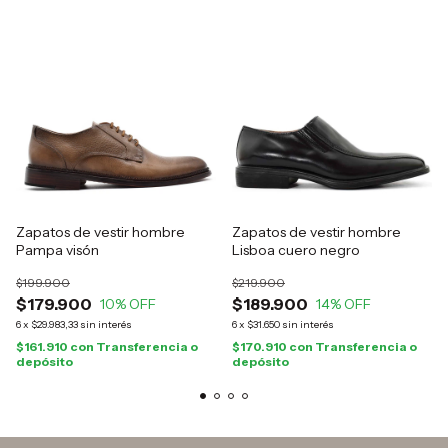
Zapatos de vestir hombre
Zapatos de vestir hombre
Pampa visón
Lisboa cuero negro
$199.900
$219.900
$179.900
$189.900
10
% OFF
14
% OFF
6
x
$29.983,33
sin interés
6
x
$31.650
sin interés
$161.910
con
Transferencia o
$170.910
con
Transferencia o
depósito
depósito