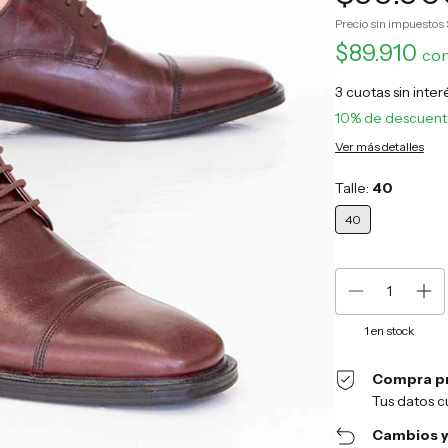
Precio sin impuestos
$89.910
co
3
cuotas sin inte
10% de descuen
Ver más detalles
Talle:
40
40
1
en stock
Compra p
Tus datos c
Cambios y