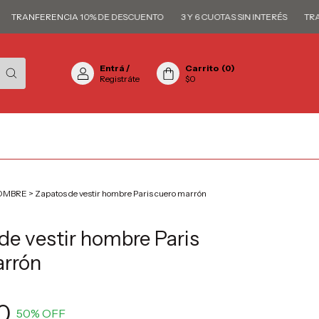
RANFERENCIA 10% DE DESCUENTO
3 Y 6 CUOTAS SIN INTERÉS
TRANFER
Entrá
/
Carrito
(
0
)
Registráte
$0
OMBRE
>
Zapatos de vestir hombre Paris cuero marrón
de vestir hombre Paris
arrón
0
50
% OFF