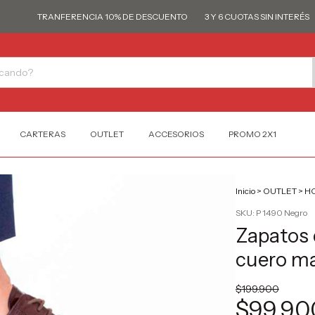
TRANFERENCIA 10% DE DESCUENTO
3 Y 6 CUOTAS SIN INTERÉS
T
CARTERAS
OUTLET
ACCESORIOS
PROMO 2X1
Inicio
>
OUTLET
>
H
SKU:
P 1490 Negro
Zapatos 
cuero m
$199.900
$99.90