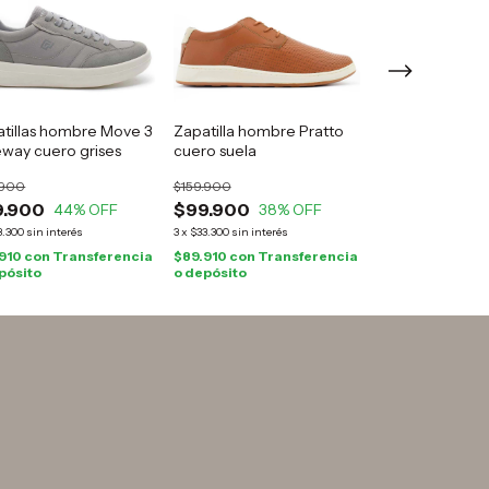
tillas hombre Move 3
Zapatilla hombre Pratto
Zapatilla panc
way cuero grises
cuero suela
cuero negro
.900
$159.900
$179.900
9.900
$99.900
$99.900
44
% OFF
38
% OFF
44
3.300
sin interés
3
x
$33.300
sin interés
3
x
$33.300
sin interé
.910
con
Transferencia
$89.910
con
Transferencia
$89.910
con
Tra
pósito
o depósito
o depósito