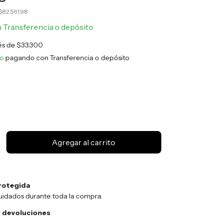
$82.561,98
n
Transferencia o depósito
rés de
$33.300
to
pagando con Transferencia o depósito
rotegida
uidados durante toda la compra.
 devoluciones