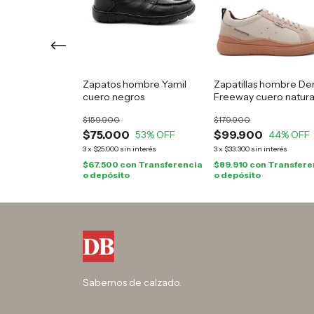
 pancha Freeway
Zapatos hombre Yamil
Zapatillas hombre De
ral
cuero negros
Freeway cuero natura
$159.900
$179.900
0
$75.000
$99.900
44
% OFF
53
% OFF
44
% OFF
 interés
3
x
$25.000
sin interés
3
x
$33.300
sin interés
n
Transferencia
$67.500
con
Transferencia
$89.910
con
Transfere
o depósito
o depósito
Sabemos de calzado.