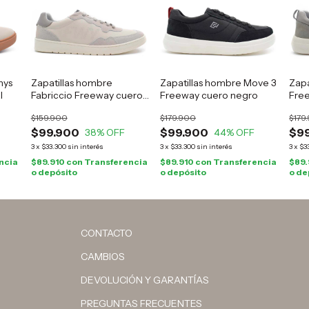
nys
Zapatillas hombre
Zapatillas hombre Move 3
Zapa
l
Fabriccio Freeway cuero
Freeway cuero negro
Free
natural
$159.900
$179.900
$179
$99.900
$99.900
$9
38
% OFF
44
% OFF
3
x
$33.300
sin interés
3
x
$33.300
sin interés
3
x
$3
ncia
$89.910
con
Transferencia
$89.910
con
Transferencia
$89
o depósito
o depósito
o de
CONTACTO
CAMBIOS
DEVOLUCIÓN Y GARANTÍAS
PREGUNTAS FRECUENTES