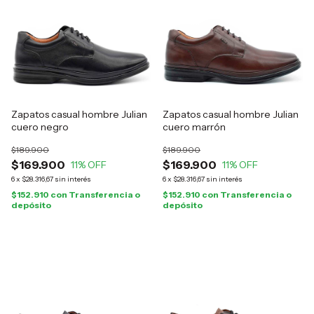
Zapatos casual hombre Julian
Zapatos casual hombre Julian
cuero negro
cuero marrón
$189.900
$189.900
$169.900
$169.900
11
% OFF
11
% OFF
6
x
$28.316,67
sin interés
6
x
$28.316,67
sin interés
$152.910
con
Transferencia o
$152.910
con
Transferencia o
depósito
depósito