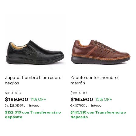
Zapatos hombre Liam cuero
Zapato confort hombre
negros
marrón
$189.900
$189.900
$169.900
$165.900
11
% OFF
13
% OFF
6
x
$28.316,67
sin interés
6
x
$27.650
sin interés
$152.910
con
Transferencia o
$149.310
con
Transferencia o
depósito
depósito