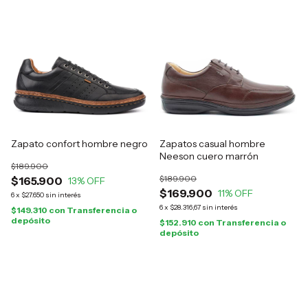
Zapato confort hombre negro
Zapatos casual hombre
Neeson cuero marrón
$189.900
$189.900
$165.900
13
% OFF
$169.900
11
% OFF
6
x
$27.650
sin interés
6
x
$28.316,67
sin interés
$149.310
con
Transferencia o
depósito
$152.910
con
Transferencia o
depósito