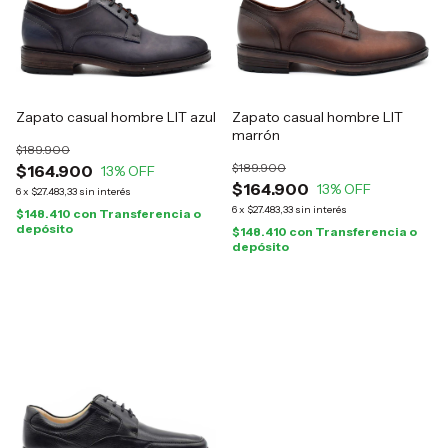
Zapato casual hombre LIT azul
Zapato casual hombre LIT
marrón
$189.900
$189.900
$164.900
13
% OFF
$164.900
13
% OFF
6
x
$27.483,33
sin interés
6
x
$27.483,33
sin interés
$148.410
con
Transferencia o
depósito
$148.410
con
Transferencia o
depósito