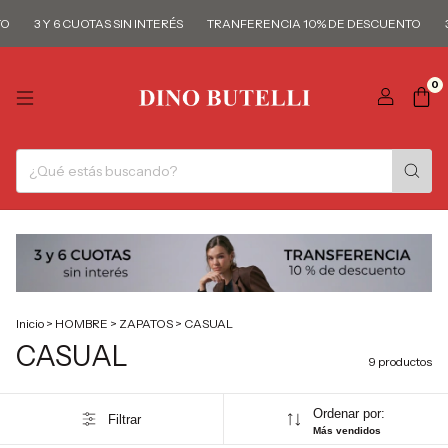
3 Y 6 CUOTAS SIN INTERÉS
TRANFERENCIA 10% DE DESCUENTO
3 
0
Inicio
>
HOMBRE
>
ZAPATOS
>
CASUAL
CASUAL
9 productos
Ordenar por:
Filtrar
Más vendidos