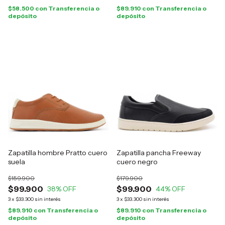
$58.500
con
Transferencia o
$89.910
con
Transferencia o
depósito
depósito
Zapatilla hombre Pratto cuero
Zapatilla pancha Freeway
suela
cuero negro
$159.900
$179.900
$99.900
$99.900
38
% OFF
44
% OFF
3
x
$33.300
sin interés
3
x
$33.300
sin interés
$89.910
con
Transferencia o
$89.910
con
Transferencia o
depósito
depósito