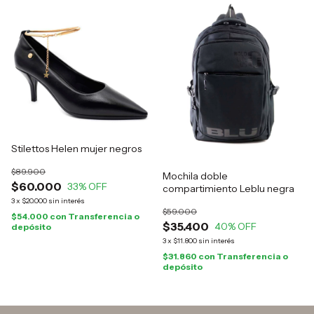
Stilettos Helen mujer negros
$89.900
Mochila doble
$60.000
33
% OFF
compartimiento Leblu negra
3
x
$20.000
sin interés
$59.000
$54.000
con
Transferencia o
$35.400
40
% OFF
depósito
3
x
$11.800
sin interés
$31.860
con
Transferencia o
depósito