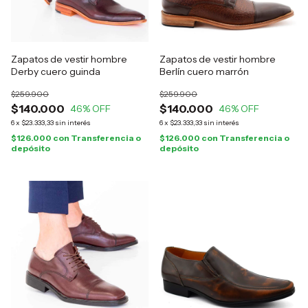
Zapatos de vestir hombre
Zapatos de vestir hombre
Derby cuero guinda
Berlín cuero marrón
$259.900
$259.900
$140.000
$140.000
46
% OFF
46
% OFF
6
x
$23.333,33
sin interés
6
x
$23.333,33
sin interés
$126.000
con
Transferencia o
$126.000
con
Transferencia o
depósito
depósito