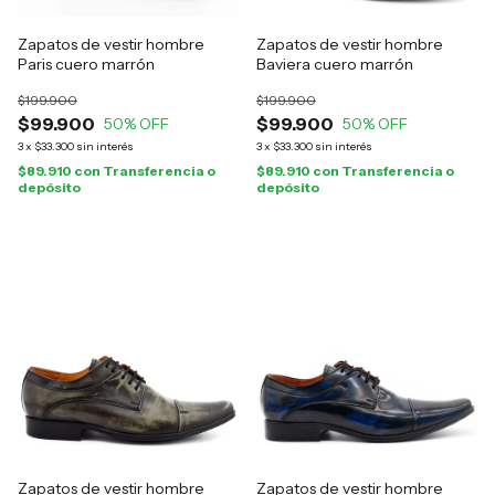
Zapatos de vestir hombre
Zapatos de vestir hombre
Paris cuero marrón
Baviera cuero marrón
$199.900
$199.900
$99.900
$99.900
50
% OFF
50
% OFF
3
x
$33.300
sin interés
3
x
$33.300
sin interés
$89.910
con
Transferencia o
$89.910
con
Transferencia o
depósito
depósito
Zapatos de vestir hombre
Zapatos de vestir hombre