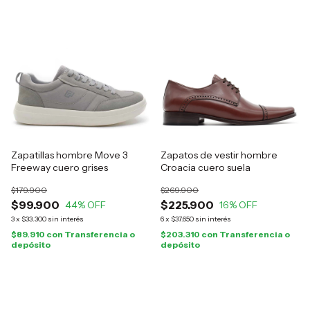
Zapatillas hombre Move 3
Zapatos de vestir hombre
Freeway cuero grises
Croacia cuero suela
$179.900
$269.900
$99.900
$225.900
44
% OFF
16
% OFF
3
x
$33.300
sin interés
6
x
$37.650
sin interés
$89.910
con
Transferencia o
$203.310
con
Transferencia o
depósito
depósito