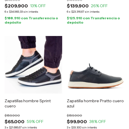
$209.900
$139.900
13
% OFF
26
% OFF
6
x
$34.983,33
sin interés
6
x
$23.316,67
sin interés
$188.910
con
Transferencia o
$125.910
con
Transferencia o
depósito
depósito
Zapatillas hombre Sprint
Zapatilla hombre Pratto cuero
cuero
azul
$159.900
$159.900
$65.000
$99.900
59
% OFF
38
% OFF
3
x
$21.666,67
sin interés
3
x
$33.300
sin interés