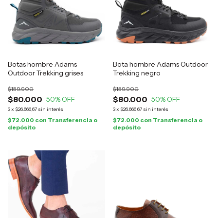
Botas hombre Adams
Bota hombre Adams Outdoor
Outdoor Trekking grises
Trekking negro
$159.900
$159.900
$80.000
$80.000
50
% OFF
50
% OFF
3
x
$26.666,67
sin interés
3
x
$26.666,67
sin interés
$72.000
con
Transferencia o
$72.000
con
Transferencia o
depósito
depósito