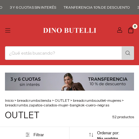
3 Y 6 CUOTAS SIN INTERÉS
TRANFERENCIA 10% DE DESCUENTO
3 Y 
0
Inicio
>
breadcrumbs.tienda
>
OUTLET
>
breadcrumbs.outlet-mujeres
>
breadcrumbs.zapatos-calados-mujer-bangkok-cuero-negras
OUTLET
52 productos
Ordenar por:
Filtrar
Más vendidos