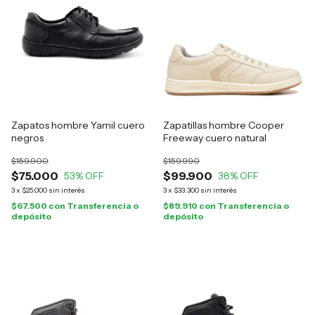
Zapatos hombre Yamil cuero
Zapatillas hombre Cooper
negros
Freeway cuero natural
$159.900
$159.990
$75.000
$99.900
53
% OFF
38
% OFF
3
x
$25.000
sin interés
3
x
$33.300
sin interés
$67.500
con
Transferencia o
$89.910
con
Transferencia o
depósito
depósito