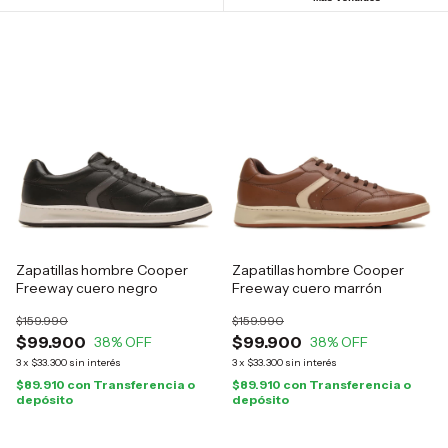
Zapatillas hombre Cooper
Zapatillas hombre Cooper
Freeway cuero negro
Freeway cuero marrón
$159.990
$159.990
$99.900
$99.900
38
% OFF
38
% OFF
3
x
$33.300
sin interés
3
x
$33.300
sin interés
$89.910
con
Transferencia o
$89.910
con
Transferencia o
depósito
depósito