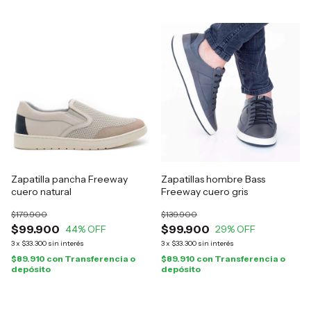
Zapatilla pancha Freeway
Zapatillas hombre Bass
cuero natural
Freeway cuero gris
$179.900
$139.900
$99.900
$99.900
44
% OFF
29
% OFF
3
x
$33.300
sin interés
3
x
$33.300
sin interés
$89.910
con
Transferencia o
$89.910
con
Transferencia o
depósito
depósito