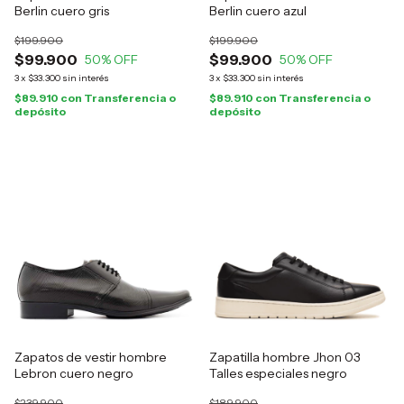
Berlin cuero gris
Berlin cuero azul
$199.900
$199.900
$99.900
$99.900
50
% OFF
50
% OFF
3
x
$33.300
sin interés
3
x
$33.300
sin interés
$89.910
con
Transferencia o
$89.910
con
Transferencia o
depósito
depósito
Zapatos de vestir hombre
Zapatilla hombre Jhon 03
Lebron cuero negro
Talles especiales negro
$239.900
$189.900