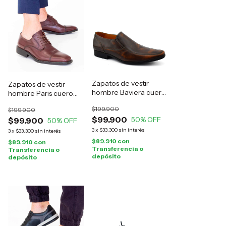
Zapatos de vestir
Zapatos de vestir
hombre Baviera cuero
hombre Paris cuero
marrón
marrón
$199.900
$199.900
$99.900
50
% OFF
$99.900
50
% OFF
3
x
$33.300
sin interés
3
x
$33.300
sin interés
$89.910
con
$89.910
con
Transferencia o
Transferencia o
depósito
depósito