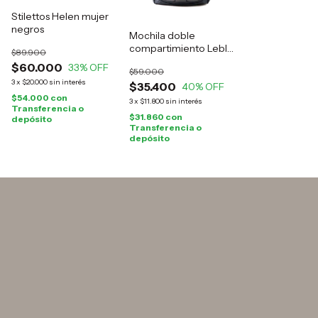
Stilettos Helen mujer
negros
Mochila doble
compartimiento Leblu
$89.900
negra
$60.000
33
% OFF
$59.000
3
x
$20.000
sin interés
$35.400
40
% OFF
$54.000
con
3
x
$11.800
sin interés
Transferencia o
$31.860
con
depósito
Transferencia o
depósito