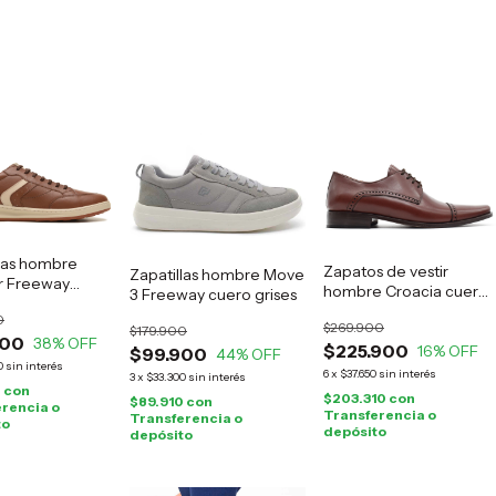
llas hombre
Zapatos de vestir
Zapatillas hombre Move
 Freeway
hombre Croacia cuero
3 Freeway cuero grises
marrón
suela
0
$269.900
$179.900
900
38
% OFF
$225.900
16
% OFF
$99.900
44
% OFF
0
sin interés
6
x
$37.650
sin interés
3
x
$33.300
sin interés
0
con
$203.310
con
$89.910
con
rencia o
Transferencia o
Transferencia o
to
depósito
depósito