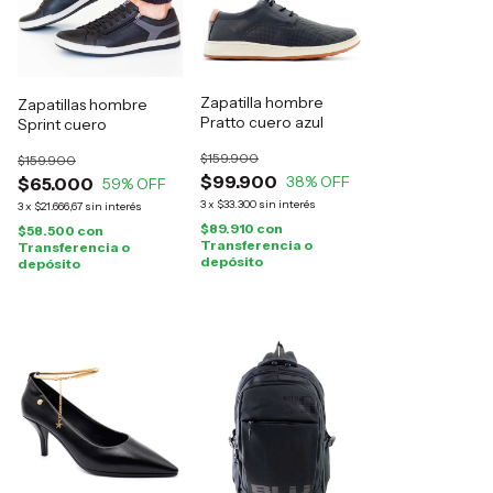
Zapatilla hombre
Zapatillas hombre
Pratto cuero azul
Sprint cuero
$159.900
$159.900
$99.900
38
% OFF
$65.000
59
% OFF
3
x
$33.300
sin interés
3
x
$21.666,67
sin interés
$89.910
con
$58.500
con
Transferencia o
Transferencia o
depósito
depósito