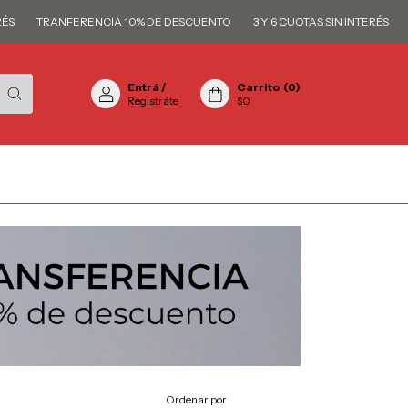
TRANFERENCIA 10% DE DESCUENTO
3 Y 6 CUOTAS SIN INTERÉS
TRAN
Entrá
/
Carrito
(
0
)
Registráte
$0
Ordenar por