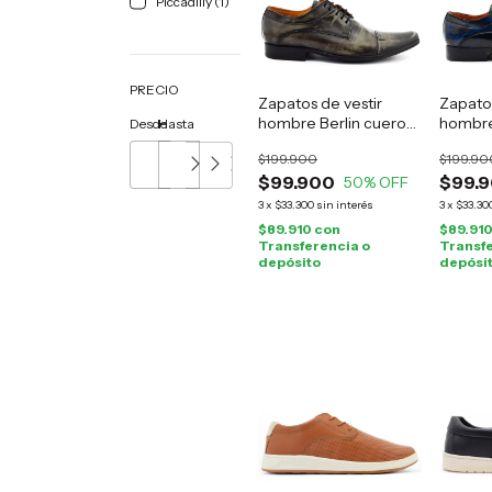
Piccadilly (1)
PRECIO
Zapatos de vestir
Zapatos
hombre Berlin cuero
hombre
Desde
Hasta
gris
azul
$199.900
$199.90
$99.900
$99.
50
% OFF
3
x
$33.300
sin interés
3
x
$33.30
$89.910
con
$89.91
Transferencia o
Transfe
depósito
depósi