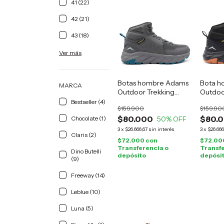
41 (22)
42 (21)
43 (18)
Ver más
Botas hombre Adams
Bota h
MARCA
Outdoor Trekking
Outdoo
grises
negro
Bestseller (4)
$159.900
$159.90
$80.000
$80.
Chocolate (1)
50
% OFF
3
x
$26.666,67
sin interés
3
x
$26.666
Claris (2)
$72.000
con
$72.00
Transferencia o
Transfe
Dino Butelli
depósito
depósi
(9)
Freeway (14)
Leblue (10)
Luna (5)