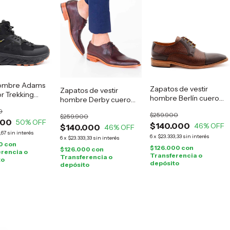
ombre Adams
Zapatos de vestir
Zapatos de vestir
r Trekking
hombre Berlín cuero
hombre Derby cuero
marrón
guinda
0
$259.900
$259.900
000
50
% OFF
$140.000
46
% OFF
$140.000
46
% OFF
,67
sin interés
6
x
$23.333,33
sin interés
6
x
$23.333,33
sin interés
0
con
$126.000
con
$126.000
con
rencia o
Transferencia o
Transferencia o
to
depósito
depósito