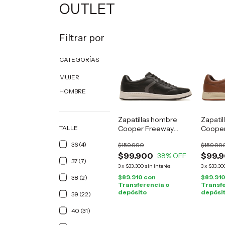
OUTLET
Filtrar por
CATEGORÍAS
MUJER
HOMBRE
Zapatillas hombre
Zapati
TALLE
Cooper Freeway
Cooper
cuero negro
cuero 
36 (4)
$159.990
$159.99
$99.900
$99.
38
% OFF
37 (7)
3
x
$33.300
sin interés
3
x
$33.30
$89.910
con
$89.91
38 (2)
Transferencia o
Transfe
depósito
depósi
39 (22)
40 (31)