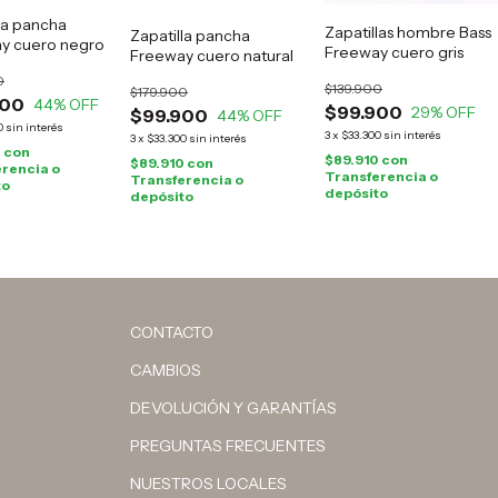
la pancha
Zapatillas hombre Bass
Zapatilla pancha
y cuero negro
Freeway cuero gris
Freeway cuero natural
0
$139.900
$179.900
900
44
% OFF
$99.900
29
% OFF
$99.900
44
% OFF
0
sin interés
3
x
$33.300
sin interés
3
x
$33.300
sin interés
0
con
$89.910
con
$89.910
con
rencia o
Transferencia o
Transferencia o
to
depósito
depósito
CONTACTO
CAMBIOS
DEVOLUCIÓN Y GARANTÍAS
PREGUNTAS FRECUENTES
NUESTROS LOCALES