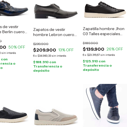
 de vestir
Zapatilla hombre Jhon
Zapatos de vestir
 Berlin cuero
03 Talles especiales
hombre Lebron cuero
negro
negro
0
$189.900
$239.900
900
50
% OFF
$139.900
26
% OFF
$209.900
13
% OFF
0
sin interés
6
x
$23.316,67
sin interés
6
x
$34.983,33
sin interés
0
con
$125.910
con
$188.910
con
rencia o
Transferencia o
Transferencia o
to
depósito
depósito