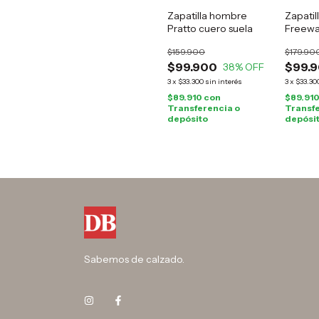
Zapatilla hombre
Zapatil
Pratto cuero suela
Freewa
$159.900
$179.90
$99.900
$99.
38
% OFF
3
x
$33.300
sin interés
3
x
$33.30
$89.910
con
$89.91
Transferencia o
Transfe
depósito
depósi
Sabemos de calzado.