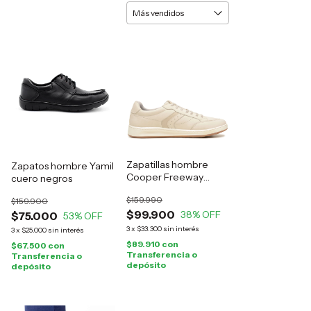
Zapatillas hombre
Zapatos hombre Yamil
Cooper Freeway
cuero negros
cuero natural
$159.990
$159.900
$99.900
38
% OFF
$75.000
53
% OFF
3
x
$33.300
sin interés
3
x
$25.000
sin interés
$89.910
con
$67.500
con
Transferencia o
Transferencia o
depósito
depósito