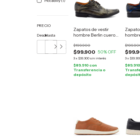
Piccadilly (1)
PRECIO
Zapatos de vestir
Zapatos
hombre Berlin cuero
hombre
Desde
Hasta
gris
azul
$199.900
$199.90
$99.900
$99.
50
% OFF
3
x
$33.300
sin interés
3
x
$33.30
$89.910
con
$89.91
Transferencia o
Transfe
depósito
depósi