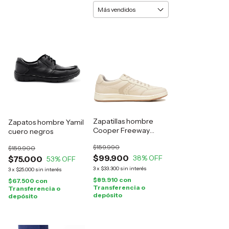
Zapatillas hombre
Zapatos hombre Yamil
Cooper Freeway
cuero negros
cuero natural
$159.990
$159.900
$99.900
38
% OFF
$75.000
53
% OFF
3
x
$33.300
sin interés
3
x
$25.000
sin interés
$89.910
con
$67.500
con
Transferencia o
Transferencia o
depósito
depósito