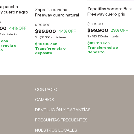
la pancha
Zapatillas hombre Bass
Zapatilla pancha
y cuero negro
Freeway cuero gris
Freeway cuero natural
0
$139.900
$179.900
900
44
% OFF
$99.900
29
% OFF
$99.900
44
% OFF
0
sin interés
3
x
$33.300
sin interés
3
x
$33.300
sin interés
0
con
$89.910
con
$89.910
con
rencia o
Transferencia o
Transferencia o
to
depósito
depósito
CONTACTO
CAMBIOS
DEVOLUCIÓN Y GARANTÍAS
PREGUNTAS FRECUENTES
NUESTROS LOCALES