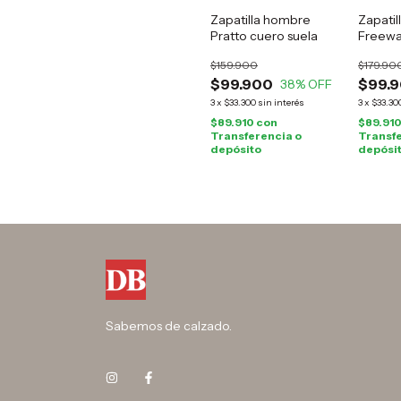
Zapatilla hombre
Zapatil
Pratto cuero suela
Freewa
$159.900
$179.90
$99.900
$99.
38
% OFF
3
x
$33.300
sin interés
3
x
$33.30
$89.910
con
$89.91
Transferencia o
Transfe
depósito
depósi
Sabemos de calzado.