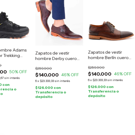
ombre Adams
Zapatos de vestir
Zapatos de vestir
r Trekking
hombre Berlín cuero
hombre Derby cuero
marrón
guinda
0
$259.900
$259.900
000
50
% OFF
$140.000
46
% OFF
$140.000
46
% OFF
,67
sin interés
6
x
$23.333,33
sin interés
6
x
$23.333,33
sin interés
0
con
$126.000
con
$126.000
con
rencia o
Transferencia o
Transferencia o
to
depósito
depósito