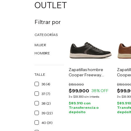
OUTLET
Filtrar por
CATEGORÍAS
MUJER
HOMBRE
Zapatillas hombre
Zapati
TALLE
Cooper Freeway
Cooper
cuero negro
cuero 
36 (4)
$159.990
$159.99
$99.900
$99.
38
% OFF
37 (7)
3
x
$33.300
sin interés
3
x
$33.30
$89.910
con
$89.91
38 (2)
Transferencia o
Transfe
depósito
depósi
39 (22)
40 (31)