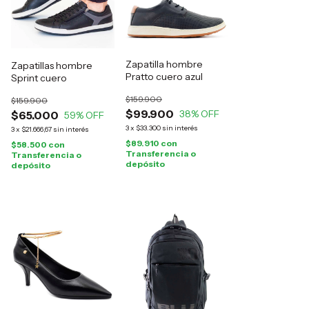
Zapatilla hombre
Zapatillas hombre
Pratto cuero azul
Sprint cuero
$159.900
$159.900
$99.900
38
% OFF
$65.000
59
% OFF
3
x
$33.300
sin interés
3
x
$21.666,67
sin interés
$89.910
con
$58.500
con
Transferencia o
Transferencia o
depósito
depósito