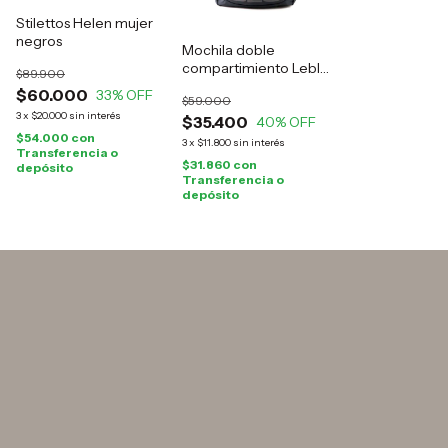
Stilettos Helen mujer
negros
Mochila doble
compartimiento Leblu
$89.900
negra
$60.000
33
% OFF
$59.000
3
x
$20.000
sin interés
$35.400
40
% OFF
$54.000
con
3
x
$11.800
sin interés
Transferencia o
$31.860
con
depósito
Transferencia o
depósito