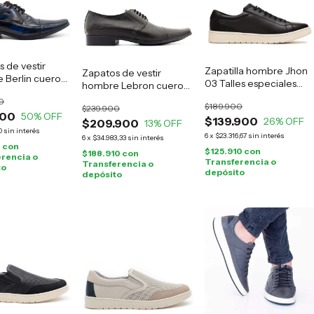
 de vestir
Zapatilla hombre Jhon
Zapatos de vestir
 Berlin cuero
03 Talles especiales
hombre Lebron cuero
negro
negro
0
$189.900
$239.900
900
50
% OFF
$139.900
26
% OFF
$209.900
13
% OFF
0
sin interés
6
x
$23.316,67
sin interés
6
x
$34.983,33
sin interés
0
con
$125.910
con
$188.910
con
rencia o
Transferencia o
Transferencia o
to
depósito
depósito