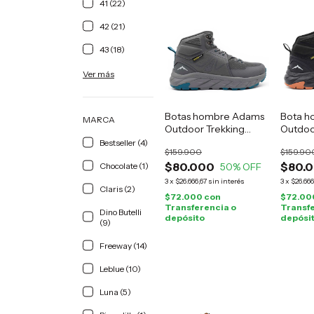
41 (22)
42 (21)
43 (18)
Ver más
Botas hombre Adams
Bota h
MARCA
Outdoor Trekking
Outdoo
grises
negro
Bestseller (4)
$159.900
$159.90
$80.000
$80.
Chocolate (1)
50
% OFF
3
x
$26.666,67
sin interés
3
x
$26.666
Claris (2)
$72.000
con
$72.00
Transferencia o
Transfe
Dino Butelli
depósito
depósi
(9)
Freeway (14)
Leblue (10)
Luna (5)