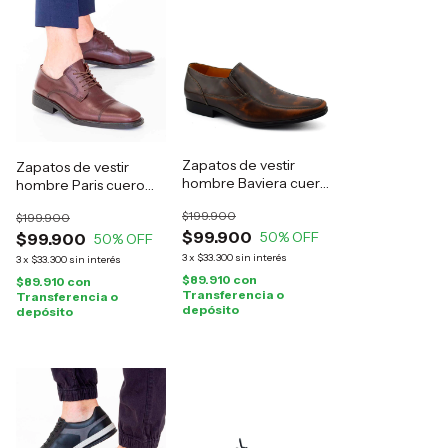
Zapatos de vestir
Zapatos de vestir
hombre Baviera cuero
hombre Paris cuero
marrón
marrón
$199.900
$199.900
$99.900
50
% OFF
$99.900
50
% OFF
3
x
$33.300
sin interés
3
x
$33.300
sin interés
$89.910
con
$89.910
con
Transferencia o
Transferencia o
depósito
depósito