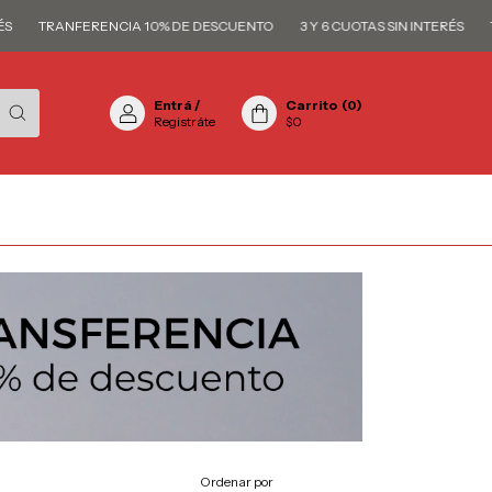
TRANFERENCIA 10% DE DESCUENTO
3 Y 6 CUOTAS SIN INTERÉS
TRANF
Entrá
/
Carrito
(
0
)
Registráte
$0
Ordenar por