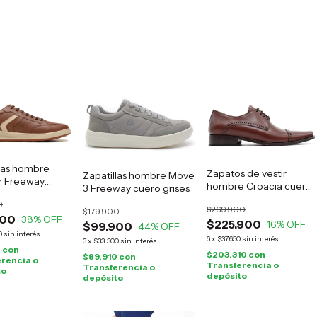
llas hombre
Zapatos de vestir
Zapatillas hombre Move
 Freeway
hombre Croacia cuero
3 Freeway cuero grises
marrón
suela
0
$269.900
$179.900
900
38
% OFF
$225.900
16
% OFF
$99.900
44
% OFF
0
sin interés
6
x
$37.650
sin interés
3
x
$33.300
sin interés
0
con
$203.310
con
$89.910
con
rencia o
Transferencia o
Transferencia o
to
depósito
depósito