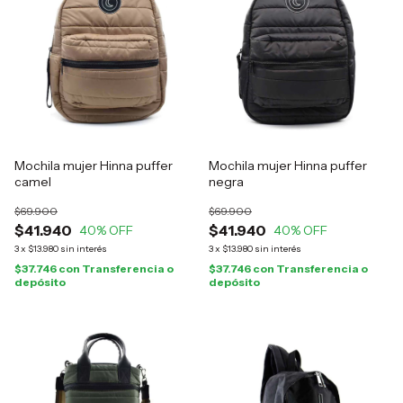
Mochila mujer Hinna puffer
Mochila mujer Hinna puffer
camel
negra
$69.900
$69.900
$41.940
$41.940
40
% OFF
40
% OFF
3
x
$13.980
sin interés
3
x
$13.980
sin interés
$37.746
con
Transferencia o
$37.746
con
Transferencia o
depósito
depósito