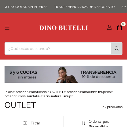
Y 6 CUOTAS SIN INTERÉS
TRANFERENCIA 10% DE DESCUENTO
3 Y 6 CU
0
Inicio
>
breadcrumbs.tienda
>
OUTLET
>
breadcrumbs.outlet-mujeres
>
breadcrumbs.sandalia-claris-natural-mujer
OUTLET
52 productos
Ordenar por:
Filtrar
Más vendidos