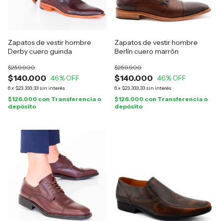
Zapatos de vestir hombre
Zapatos de vestir hombre
Derby cuero guinda
Berlín cuero marrón
$259.900
$259.900
$140.000
$140.000
46
% OFF
46
% OFF
6
x
$23.333,33
sin interés
6
x
$23.333,33
sin interés
$126.000
con
Transferencia o
$126.000
con
Transferencia o
depósito
depósito