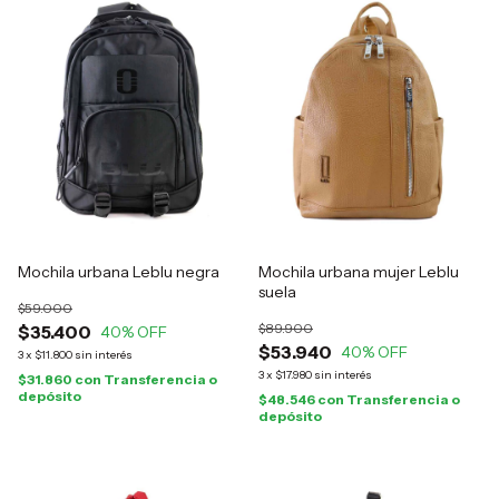
Mochila urbana Leblu negra
Mochila urbana mujer Leblu
suela
$59.000
$89.900
$35.400
40
% OFF
$53.940
40
% OFF
3
x
$11.800
sin interés
3
x
$17.980
sin interés
$31.860
con
Transferencia o
depósito
$48.546
con
Transferencia o
depósito