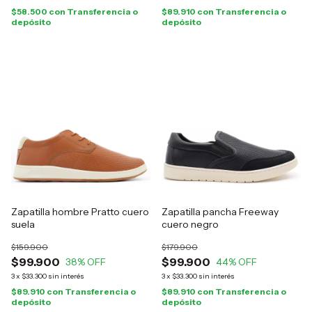
$58.500
con
Transferencia o
$89.910
con
Transferencia o
depósito
depósito
Zapatilla hombre Pratto cuero
Zapatilla pancha Freeway
suela
cuero negro
$159.900
$179.900
$99.900
$99.900
38
% OFF
44
% OFF
3
x
$33.300
sin interés
3
x
$33.300
sin interés
$89.910
con
Transferencia o
$89.910
con
Transferencia o
depósito
depósito