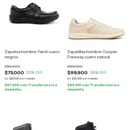
Zapatos hombre Yamil cuero
Zapatillas hombre Cooper
negros
Freeway cuero natural
$159.900
$159.990
$75.000
$99.900
53
% OFF
38
% OFF
3
x
$25.000
sin interés
3
x
$33.300
sin interés
$67.500
con
Transferencia o
$89.910
con
Transferencia o
depósito
depósito