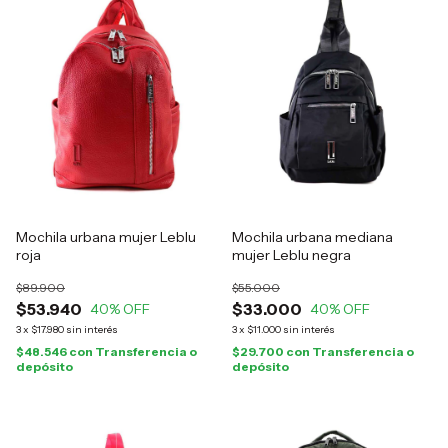
Mochila urbana mujer Leblu
Mochila urbana mediana
roja
mujer Leblu negra
$89.900
$55.000
$53.940
$33.000
40
% OFF
40
% OFF
3
x
$17.980
sin interés
3
x
$11.000
sin interés
$48.546
con
Transferencia o
$29.700
con
Transferencia o
depósito
depósito