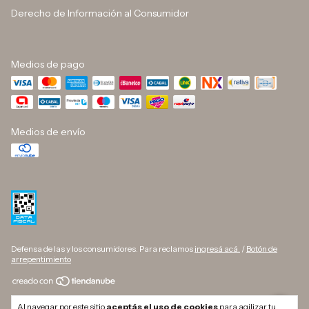
Derecho de Información al Consumidor
Medios de pago
Medios de envío
Defensa de las y los consumidores. Para reclamos
ingresá acá.
/
Botón de
arrepentimiento
Copyright DINO BUTELLI - 33709627169 - 2026. Todos los derechos
Al navegar por este sitio
aceptás el uso de cookies
para agilizar tu
reservados.