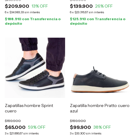
$209.900
$139.900
13
% OFF
26
% OFF
6
x
$34.983,33
sin interés
6
x
$23.316,67
sin interés
$188.910
con
Transferencia o
$125.910
con
Transferencia o
depósito
depósito
Zapatillas hombre Sprint
Zapatilla hombre Pratto cuero
cuero
azul
$159.900
$159.900
$65.000
$99.900
59
% OFF
38
% OFF
3
x
$21.666,67
sin interés
3
x
$33.300
sin interés