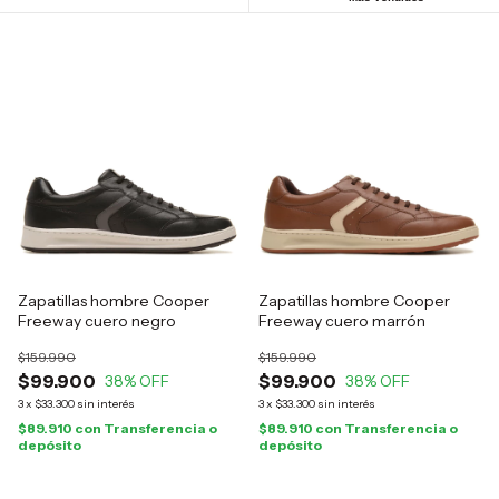
Zapatillas hombre Cooper
Zapatillas hombre Cooper
Freeway cuero negro
Freeway cuero marrón
$159.990
$159.990
$99.900
$99.900
38
% OFF
38
% OFF
3
x
$33.300
sin interés
3
x
$33.300
sin interés
$89.910
con
Transferencia o
$89.910
con
Transferencia o
depósito
depósito