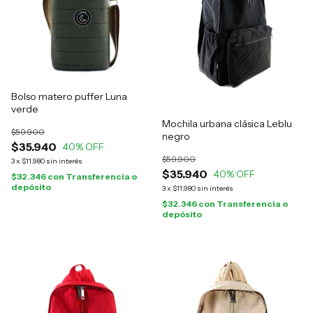
Bolso matero puffer Luna
verde
Mochila urbana clásica Leblu
$59.900
negro
$35.940
40
% OFF
$59.900
3
x
$11.980
sin interés
$35.940
40
% OFF
$32.346
con
Transferencia o
depósito
3
x
$11.980
sin interés
$32.346
con
Transferencia o
depósito