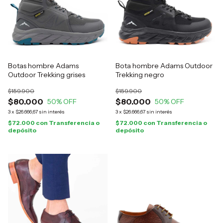
Botas hombre Adams
Bota hombre Adams Outdoor
Outdoor Trekking grises
Trekking negro
$159.900
$159.900
$80.000
$80.000
50
% OFF
50
% OFF
3
x
$26.666,67
sin interés
3
x
$26.666,67
sin interés
$72.000
con
Transferencia o
$72.000
con
Transferencia o
depósito
depósito