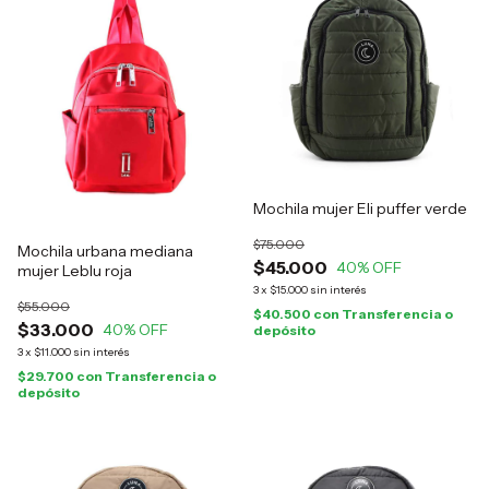
Mochila mujer Eli puffer verde
$75.000
Mochila urbana mediana
$45.000
40
% OFF
mujer Leblu roja
3
x
$15.000
sin interés
$55.000
$40.500
con
Transferencia o
$33.000
40
% OFF
depósito
3
x
$11.000
sin interés
$29.700
con
Transferencia o
depósito