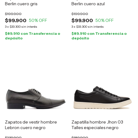
Berlin cuero gris
Berlin cuero azul
$199.900
$199.900
$99.900
$99.900
50
% OFF
50
% OFF
3
x
$33.300
sin interés
3
x
$33.300
sin interés
$89.910
con
Transferencia o
$89.910
con
Transferencia o
depósito
depósito
Zapatos de vestir hombre
Zapatilla hombre Jhon 03
Lebron cuero negro
Talles especiales negro
$239.900
$189.900