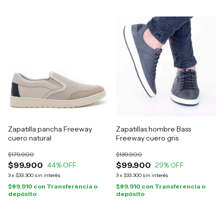
Zapatilla pancha Freeway
Zapatillas hombre Bass
cuero natural
Freeway cuero gris
$179.900
$139.900
$99.900
$99.900
44
% OFF
29
% OFF
3
x
$33.300
sin interés
3
x
$33.300
sin interés
$89.910
con
Transferencia o
$89.910
con
Transferencia o
depósito
depósito