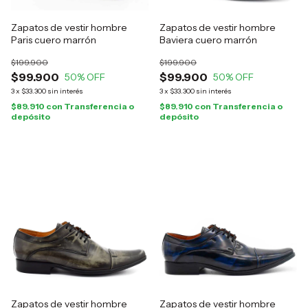
Zapatos de vestir hombre
Zapatos de vestir hombre
Paris cuero marrón
Baviera cuero marrón
$199.900
$199.900
$99.900
$99.900
50
% OFF
50
% OFF
3
x
$33.300
sin interés
3
x
$33.300
sin interés
$89.910
con
Transferencia o
$89.910
con
Transferencia o
depósito
depósito
Zapatos de vestir hombre
Zapatos de vestir hombre