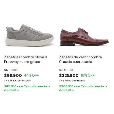
Zapatillas hombre Move 3
Zapatos de vestir hombre
Freeway cuero grises
Croacia cuero suela
$179.900
$269.900
$99.900
$225.900
44
% OFF
16
% OFF
3
x
$33.300
sin interés
6
x
$37.650
sin interés
$89.910
con
Transferencia o
$203.310
con
Transferencia o
depósito
depósito