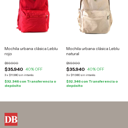
Mochila urbana clásica Leblu
Mochila urbana clásica Leblu
rojo
natural
$59.900
$59.900
$35.940
$35.940
40
% OFF
40
% OFF
3
x
$11.980
sin interés
3
x
$11.980
sin interés
$32.346
con
Transferencia o
$32.346
con
Transferencia o
depósito
depósito