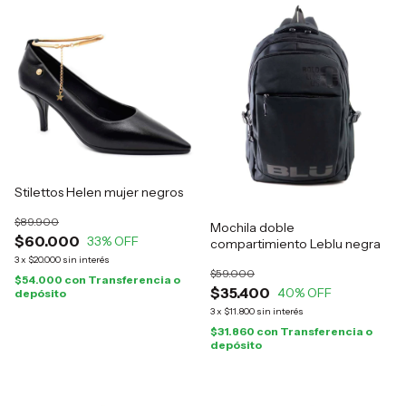
Stilettos Helen mujer negros
$89.900
Mochila doble
$60.000
33
% OFF
compartimiento Leblu negra
3
x
$20.000
sin interés
$59.000
$54.000
con
Transferencia o
$35.400
40
% OFF
depósito
3
x
$11.800
sin interés
$31.860
con
Transferencia o
depósito