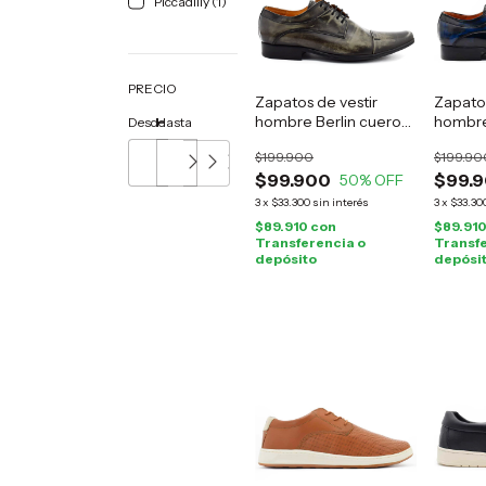
Piccadilly (1)
PRECIO
Zapatos de vestir
Zapatos
hombre Berlin cuero
hombre
Desde
Hasta
gris
azul
$199.900
$199.90
$99.900
$99.
50
% OFF
3
x
$33.300
sin interés
3
x
$33.30
$89.910
con
$89.91
Transferencia o
Transfe
depósito
depósi