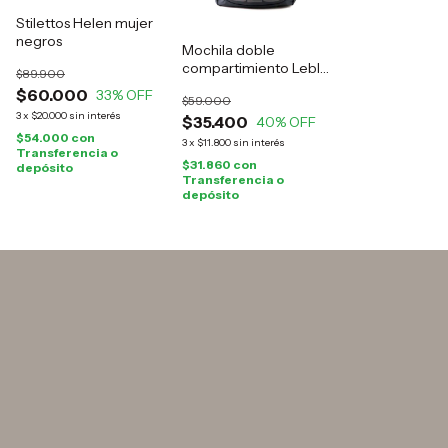
Stilettos Helen mujer
negros
Mochila doble
compartimiento Leblu
$89.900
negra
$60.000
33
% OFF
$59.000
3
x
$20.000
sin interés
$35.400
40
% OFF
$54.000
con
3
x
$11.800
sin interés
Transferencia o
$31.860
con
depósito
Transferencia o
depósito