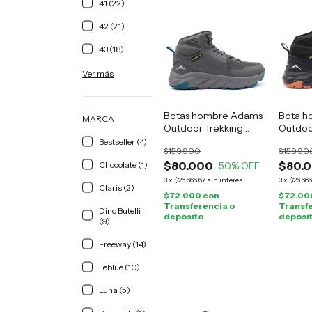
41 (22)
42 (21)
43 (18)
Ver más
Botas hombre Adams
Bota h
MARCA
Outdoor Trekking
Outdoo
grises
negro
Bestseller (4)
$159.900
$159.90
$80.000
$80.
Chocolate (1)
50
% OFF
3
x
$26.666,67
sin interés
3
x
$26.666
Claris (2)
$72.000
con
$72.00
Transferencia o
Transfe
Dino Butelli
depósito
depósi
(9)
Freeway (14)
Leblue (10)
Luna (5)