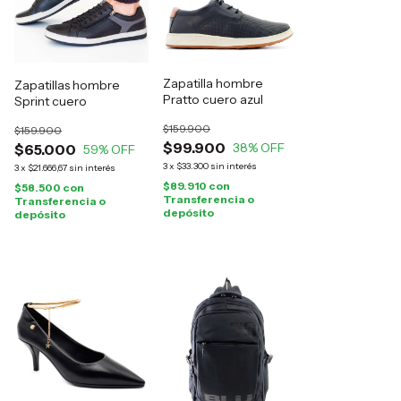
Zapatilla hombre
Zapatillas hombre
Pratto cuero azul
Sprint cuero
$159.900
$159.900
$99.900
38
% OFF
$65.000
59
% OFF
3
x
$33.300
sin interés
3
x
$21.666,67
sin interés
$89.910
con
$58.500
con
Transferencia o
Transferencia o
depósito
depósito