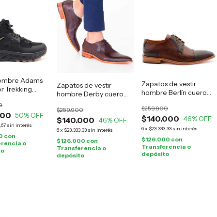
ombre Adams
Zapatos de vestir
Zapatos de vestir
r Trekking
hombre Berlín cuero
hombre Derby cuero
marrón
guinda
0
$259.900
$259.900
000
50
% OFF
$140.000
46
% OFF
$140.000
46
% OFF
,67
sin interés
6
x
$23.333,33
sin interés
6
x
$23.333,33
sin interés
0
con
$126.000
con
$126.000
con
rencia o
Transferencia o
Transferencia o
to
depósito
depósito