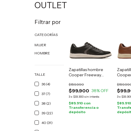
OUTLET
Filtrar por
CATEGORÍAS
MUJER
HOMBRE
Zapatillas hombre
Zapati
TALLE
Cooper Freeway
Cooper
cuero negro
cuero 
36 (4)
$159.990
$159.99
$99.900
$99.
38
% OFF
37 (7)
3
x
$33.300
sin interés
3
x
$33.30
$89.910
con
$89.91
38 (2)
Transferencia o
Transfe
depósito
depósi
39 (22)
40 (31)