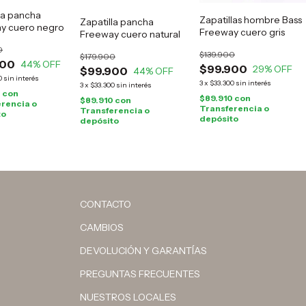
la pancha
Zapatillas hombre Bass
Zapatilla pancha
y cuero negro
Freeway cuero gris
Freeway cuero natural
0
$139.900
$179.900
900
44
% OFF
$99.900
29
% OFF
$99.900
44
% OFF
0
sin interés
3
x
$33.300
sin interés
3
x
$33.300
sin interés
0
con
$89.910
con
$89.910
con
rencia o
Transferencia o
Transferencia o
to
depósito
depósito
CONTACTO
CAMBIOS
DEVOLUCIÓN Y GARANTÍAS
PREGUNTAS FRECUENTES
NUESTROS LOCALES