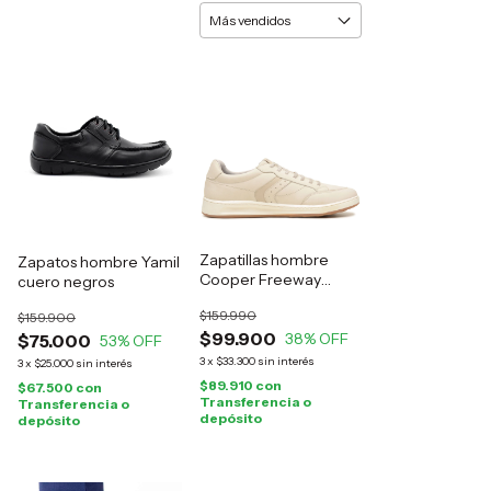
Zapatillas hombre
Zapatos hombre Yamil
Cooper Freeway
cuero negros
cuero natural
$159.990
$159.900
$99.900
38
% OFF
$75.000
53
% OFF
3
x
$33.300
sin interés
3
x
$25.000
sin interés
$89.910
con
$67.500
con
Transferencia o
Transferencia o
depósito
depósito