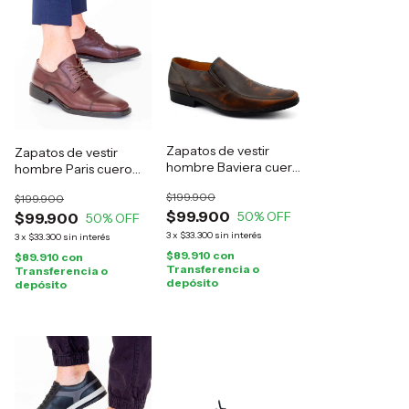
Zapatos de vestir
Zapatos de vestir
hombre Baviera cuero
hombre Paris cuero
marrón
marrón
$199.900
$199.900
$99.900
50
% OFF
$99.900
50
% OFF
3
x
$33.300
sin interés
3
x
$33.300
sin interés
$89.910
con
$89.910
con
Transferencia o
Transferencia o
depósito
depósito