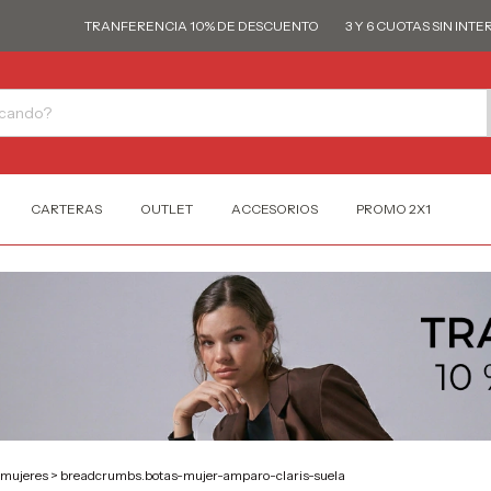
TRANFERENCIA 10% DE DESCUENTO
3 Y 6 CUOTAS SIN INTERÉS
CARTERAS
OUTLET
ACCESORIOS
PROMO 2X1
-mujeres
>
breadcrumbs.botas-mujer-amparo-claris-suela