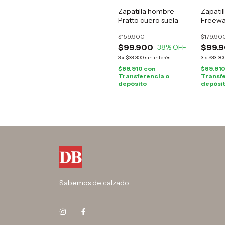
Zapatilla hombre
Zapatil
Pratto cuero suela
Freewa
$159.900
$179.90
$99.900
$99.
38
% OFF
3
x
$33.300
sin interés
3
x
$33.30
$89.910
con
$89.91
Transferencia o
Transfe
depósito
depósi
Sabemos de calzado.