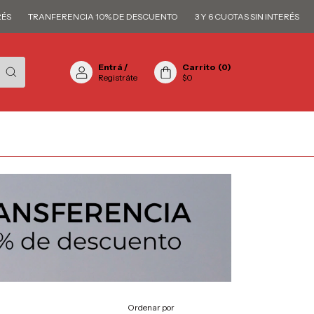
TRANFERENCIA 10% DE DESCUENTO
3 Y 6 CUOTAS SIN INTERÉS
TRAN
Entrá
/
Carrito
(
0
)
Registráte
$0
Ordenar por