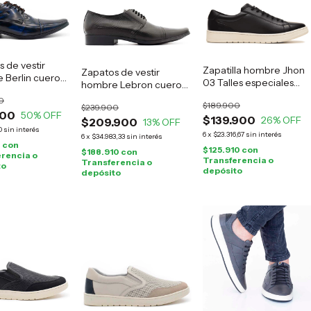
 de vestir
Zapatilla hombre Jhon
Zapatos de vestir
 Berlin cuero
03 Talles especiales
hombre Lebron cuero
negro
negro
0
$189.900
$239.900
900
50
% OFF
$139.900
26
% OFF
$209.900
13
% OFF
0
sin interés
6
x
$23.316,67
sin interés
6
x
$34.983,33
sin interés
0
con
$125.910
con
$188.910
con
rencia o
Transferencia o
Transferencia o
to
depósito
depósito