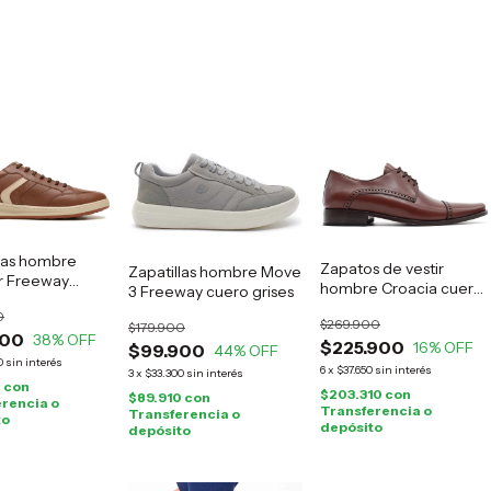
llas hombre
Zapatos de vestir
Zapatillas hombre Move
 Freeway
hombre Croacia cuero
3 Freeway cuero grises
marrón
suela
0
$269.900
$179.900
900
38
% OFF
$225.900
16
% OFF
$99.900
44
% OFF
0
sin interés
6
x
$37.650
sin interés
3
x
$33.300
sin interés
0
con
$203.310
con
$89.910
con
rencia o
Transferencia o
Transferencia o
to
depósito
depósito