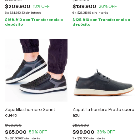
$209.900
$139.900
13
% OFF
26
% OFF
6
x
$34.983,33
sin interés
6
x
$23.316,67
sin interés
$188.910
con
Transferencia o
$125.910
con
Transferencia o
depósito
depósito
Zapatillas hombre Sprint
Zapatilla hombre Pratto cuero
cuero
azul
$159.900
$159.900
$65.000
$99.900
59
% OFF
38
% OFF
3
x
$21.666,67
sin interés
3
x
$33.300
sin interés