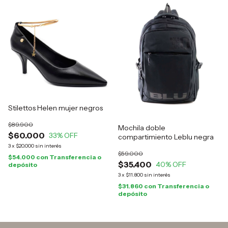
Stilettos Helen mujer negros
$89.900
Mochila doble
$60.000
33
% OFF
compartimiento Leblu negra
3
x
$20.000
sin interés
$59.000
$54.000
con
Transferencia o
$35.400
40
% OFF
depósito
3
x
$11.800
sin interés
$31.860
con
Transferencia o
depósito