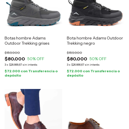
Botas hombre Adams
Bota hombre Adams Outdoor
Outdoor Trekking grises
Trekking negro
$159.900
$159.900
$80.000
$80.000
50
% OFF
50
% OFF
3
x
$26.666,67
sin interés
3
x
$26.666,67
sin interés
$72.000
con
Transferencia o
$72.000
con
Transferencia o
depósito
depósito