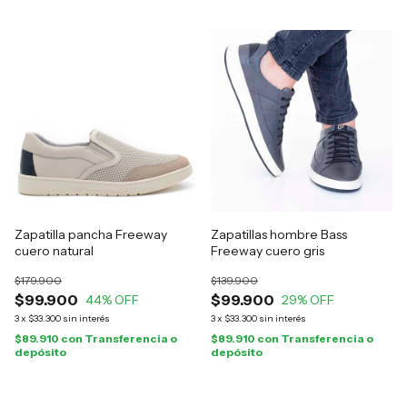
Zapatilla pancha Freeway
Zapatillas hombre Bass
cuero natural
Freeway cuero gris
$179.900
$139.900
$99.900
$99.900
44
% OFF
29
% OFF
3
x
$33.300
sin interés
3
x
$33.300
sin interés
$89.910
con
Transferencia o
$89.910
con
Transferencia o
depósito
depósito