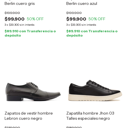
Berlin cuero gris
Berlin cuero azul
$199.900
$199.900
$99.900
$99.900
50
% OFF
50
% OFF
3
x
$33.300
sin interés
3
x
$33.300
sin interés
$89.910
con
Transferencia o
$89.910
con
Transferencia o
depósito
depósito
Zapatos de vestir hombre
Zapatilla hombre Jhon 03
Lebron cuero negro
Talles especiales negro
$239.900
$189.900