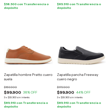
$58.500
con
Transferencia o
$89.910
con
Transferencia o
depósito
depósito
Zapatilla hombre Pratto cuero
Zapatilla pancha Freeway
suela
cuero negro
$159.900
$179.900
$99.900
$99.900
38
% OFF
44
% OFF
3
x
$33.300
sin interés
3
x
$33.300
sin interés
$89.910
con
Transferencia o
$89.910
con
Transferencia o
depósito
depósito