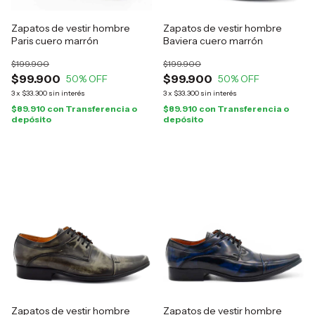
Zapatos de vestir hombre
Zapatos de vestir hombre
Paris cuero marrón
Baviera cuero marrón
$199.900
$199.900
$99.900
$99.900
50
% OFF
50
% OFF
3
x
$33.300
sin interés
3
x
$33.300
sin interés
$89.910
con
Transferencia o
$89.910
con
Transferencia o
depósito
depósito
Zapatos de vestir hombre
Zapatos de vestir hombre