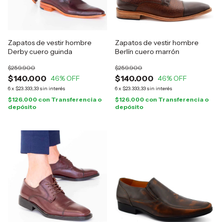
Zapatos de vestir hombre
Zapatos de vestir hombre
Derby cuero guinda
Berlín cuero marrón
$259.900
$259.900
$140.000
$140.000
46
% OFF
46
% OFF
6
x
$23.333,33
sin interés
6
x
$23.333,33
sin interés
$126.000
con
Transferencia o
$126.000
con
Transferencia o
depósito
depósito