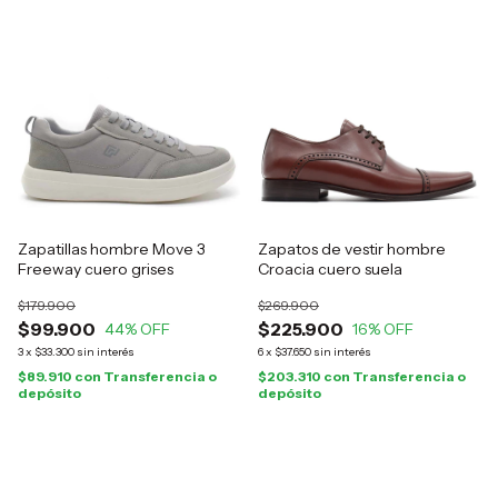
Zapatillas hombre Move 3
Zapatos de vestir hombre
Freeway cuero grises
Croacia cuero suela
$179.900
$269.900
$99.900
$225.900
44
% OFF
16
% OFF
3
x
$33.300
sin interés
6
x
$37.650
sin interés
$89.910
con
Transferencia o
$203.310
con
Transferencia o
depósito
depósito