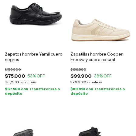
Zapatos hombre Yamil cuero
Zapatillas hombre Cooper
negros
Freeway cuero natural
$159.900
$159.990
$75.000
$99.900
53
% OFF
38
% OFF
3
x
$25.000
sin interés
3
x
$33.300
sin interés
$67.500
con
Transferencia o
$89.910
con
Transferencia o
depósito
depósito