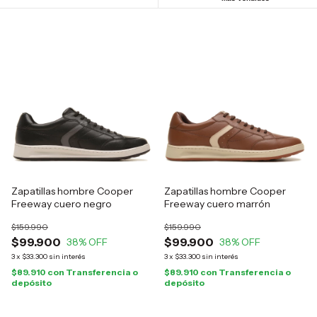
Zapatillas hombre Cooper
Zapatillas hombre Cooper
Freeway cuero negro
Freeway cuero marrón
$159.990
$159.990
$99.900
$99.900
38
% OFF
38
% OFF
3
x
$33.300
sin interés
3
x
$33.300
sin interés
$89.910
con
Transferencia o
$89.910
con
Transferencia o
depósito
depósito