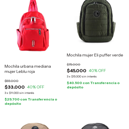
Mochila mujer Eli puffer verde
$75.000
Mochila urbana mediana
$45.000
40
% OFF
mujer Leblu roja
3
x
$15.000
sin interés
$55.000
$40.500
con
Transferencia o
$33.000
40
% OFF
depósito
3
x
$11.000
sin interés
$29.700
con
Transferencia o
depósito