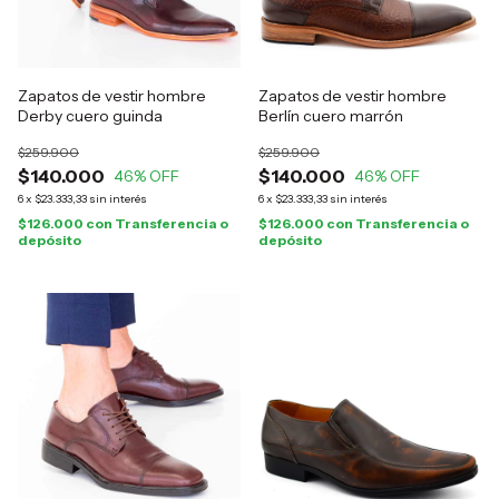
Zapatos de vestir hombre
Zapatos de vestir hombre
Derby cuero guinda
Berlín cuero marrón
$259.900
$259.900
$140.000
$140.000
46
% OFF
46
% OFF
6
x
$23.333,33
sin interés
6
x
$23.333,33
sin interés
$126.000
con
Transferencia o
$126.000
con
Transferencia o
depósito
depósito