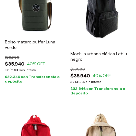
Bolso matero puffer Luna
verde
Mochila urbana clásica Leblu
$59.900
negro
$35.940
40
% OFF
$59.900
3
x
$11.980
sin interés
$35.940
40
% OFF
$32.346
con
Transferencia o
depósito
3
x
$11.980
sin interés
$32.346
con
Transferencia o
depósito