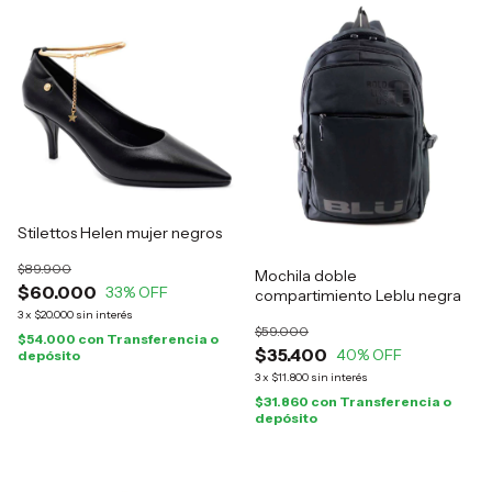
Stilettos Helen mujer negros
$89.900
Mochila doble
$60.000
33
% OFF
compartimiento Leblu negra
3
x
$20.000
sin interés
$59.000
$54.000
con
Transferencia o
$35.400
40
% OFF
depósito
3
x
$11.800
sin interés
$31.860
con
Transferencia o
depósito