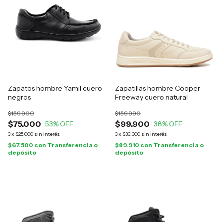
Zapatos hombre Yamil cuero
Zapatillas hombre Cooper
negros
Freeway cuero natural
$159.900
$159.990
$75.000
$99.900
53
% OFF
38
% OFF
3
x
$25.000
sin interés
3
x
$33.300
sin interés
$67.500
con
Transferencia o
$89.910
con
Transferencia o
depósito
depósito