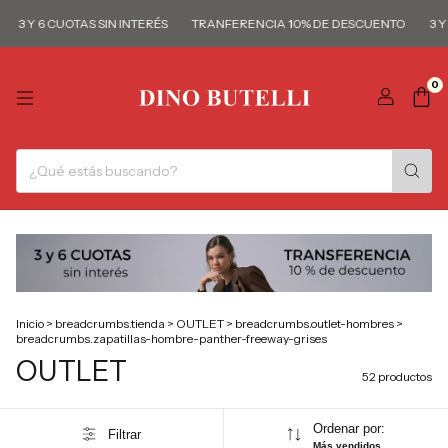
 6 CUOTAS SIN INTERÉS
TRANFERENCIA 10% DE DESCUENTO
3 Y 6 CUO
0
Inicio
>
breadcrumbs.tienda
>
OUTLET
>
breadcrumbs.outlet-hombres
>
breadcrumbs.zapatillas-hombre-panther-freeway-grises
OUTLET
52 productos
Ordenar por:
Filtrar
Más vendidos