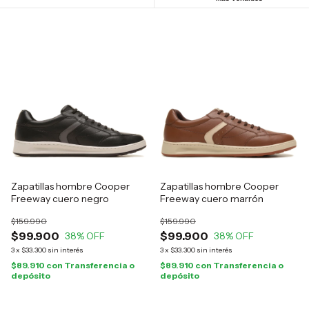
Zapatillas hombre Cooper
Zapatillas hombre Cooper
Freeway cuero negro
Freeway cuero marrón
$159.990
$159.990
$99.900
$99.900
38
% OFF
38
% OFF
3
x
$33.300
sin interés
3
x
$33.300
sin interés
$89.910
con
Transferencia o
$89.910
con
Transferencia o
depósito
depósito