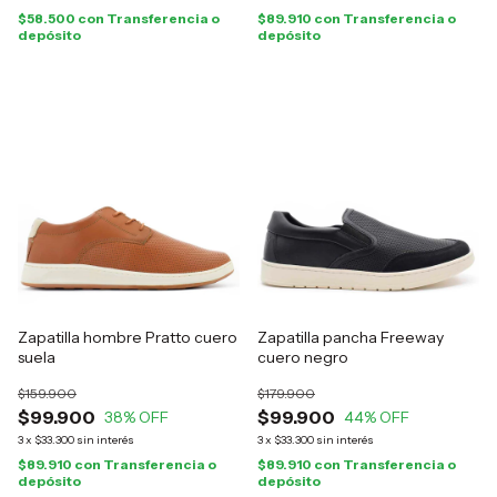
$58.500
con
Transferencia o
$89.910
con
Transferencia o
depósito
depósito
Zapatilla hombre Pratto cuero
Zapatilla pancha Freeway
suela
cuero negro
$159.900
$179.900
$99.900
$99.900
38
% OFF
44
% OFF
3
x
$33.300
sin interés
3
x
$33.300
sin interés
$89.910
con
Transferencia o
$89.910
con
Transferencia o
depósito
depósito