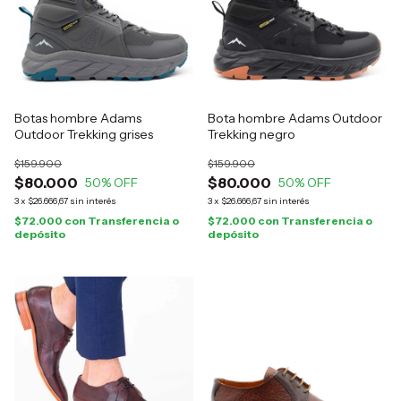
Botas hombre Adams
Bota hombre Adams Outdoor
Outdoor Trekking grises
Trekking negro
$159.900
$159.900
$80.000
$80.000
50
% OFF
50
% OFF
3
x
$26.666,67
sin interés
3
x
$26.666,67
sin interés
$72.000
con
Transferencia o
$72.000
con
Transferencia o
depósito
depósito