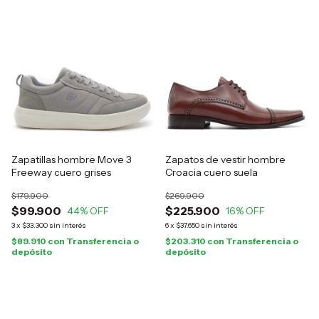
Zapatillas hombre Move 3
Zapatos de vestir hombre
Freeway cuero grises
Croacia cuero suela
$179.900
$269.900
$99.900
$225.900
44
% OFF
16
% OFF
3
x
$33.300
sin interés
6
x
$37.650
sin interés
$89.910
con
Transferencia o
$203.310
con
Transferencia o
depósito
depósito