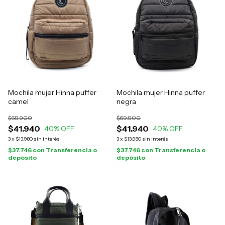
Mochila mujer Hinna puffer
Mochila mujer Hinna puffer
camel
negra
$69.900
$69.900
$41.940
$41.940
40
% OFF
40
% OFF
3
x
$13.980
sin interés
3
x
$13.980
sin interés
$37.746
con
Transferencia o
$37.746
con
Transferencia o
depósito
depósito