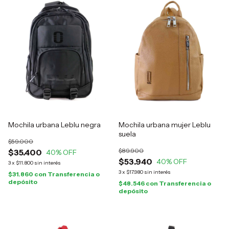
Mochila urbana Leblu negra
Mochila urbana mujer Leblu
suela
$59.000
$89.900
$35.400
40
% OFF
$53.940
40
% OFF
3
x
$11.800
sin interés
3
x
$17.980
sin interés
$31.860
con
Transferencia o
depósito
$48.546
con
Transferencia o
depósito