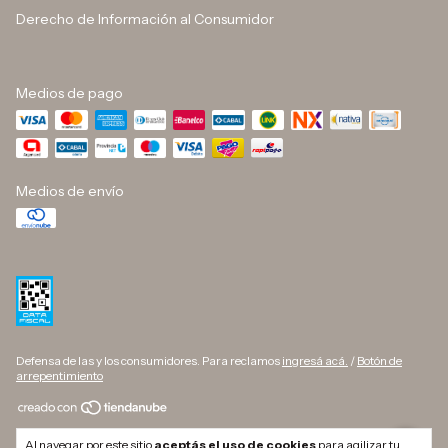
Derecho de Información al Consumidor
Medios de pago
Medios de envío
Defensa de las y los consumidores. Para reclamos
ingresá acá.
/
Botón de
arrepentimiento
Copyright DINO BUTELLI - 33709627169 - 2026. Todos los derechos
Al navegar por este sitio
aceptás el uso de cookies
para agilizar tu
reservados.