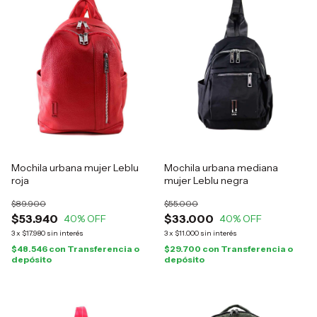
Mochila urbana mujer Leblu
Mochila urbana mediana
roja
mujer Leblu negra
$89.900
$55.000
$53.940
$33.000
40
% OFF
40
% OFF
3
x
$17.980
sin interés
3
x
$11.000
sin interés
$48.546
con
Transferencia o
$29.700
con
Transferencia o
depósito
depósito