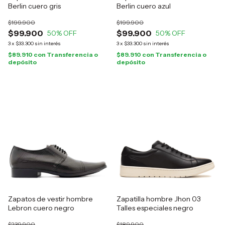
Berlin cuero gris
Berlin cuero azul
$199.900
$199.900
$99.900
$99.900
50
% OFF
50
% OFF
3
x
$33.300
sin interés
3
x
$33.300
sin interés
$89.910
con
Transferencia o
$89.910
con
Transferencia o
depósito
depósito
Zapatos de vestir hombre
Zapatilla hombre Jhon 03
Lebron cuero negro
Talles especiales negro
$239.900
$189.900