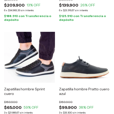
$209.900
$139.900
13
% OFF
26
% OFF
6
x
$34.983,33
sin interés
6
x
$23.316,67
sin interés
$188.910
con
Transferencia o
$125.910
con
Transferencia o
depósito
depósito
Zapatillas hombre Sprint
Zapatilla hombre Pratto cuero
cuero
azul
$159.900
$159.900
$65.000
$99.900
59
% OFF
38
% OFF
3
x
$21.666,67
sin interés
3
x
$33.300
sin interés