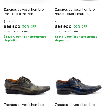
Zapatos de vestir hombre
Zapatos de vestir hombre
Paris cuero marrón
Baviera cuero marrón
$199.900
$199.900
$99.900
$99.900
50
% OFF
50
% OFF
3
x
$33.300
sin interés
3
x
$33.300
sin interés
$89.910
con
Transferencia o
$89.910
con
Transferencia o
depósito
depósito
Zapatos de vestir hombre
Zapatos de vestir hombre