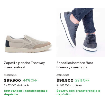
Zapatilla pancha Freeway
Zapatillas hombre Bass
cuero natural
Freeway cuero gris
$179.900
$139.900
$99.900
$99.900
44
% OFF
29
% OFF
3
x
$33.300
sin interés
3
x
$33.300
sin interés
$89.910
con
Transferencia o
$89.910
con
Transferencia o
depósito
depósito