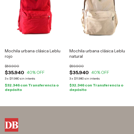
Mochila urbana clásica Leblu
Mochila urbana clásica Leblu
rojo
natural
$59.900
$59.900
$35.940
$35.940
40
% OFF
40
% OFF
3
x
$11.980
sin interés
3
x
$11.980
sin interés
$32.346
con
Transferencia o
$32.346
con
Transferencia o
depósito
depósito