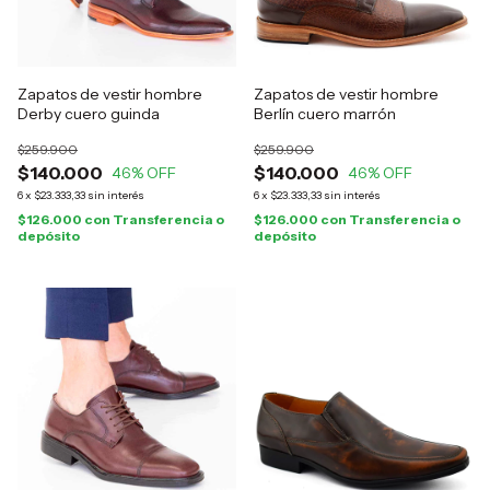
Zapatos de vestir hombre
Zapatos de vestir hombre
Derby cuero guinda
Berlín cuero marrón
$259.900
$259.900
$140.000
$140.000
46
% OFF
46
% OFF
6
x
$23.333,33
sin interés
6
x
$23.333,33
sin interés
$126.000
con
Transferencia o
$126.000
con
Transferencia o
depósito
depósito