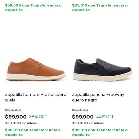
$58.500
con
Transferencia o
$89.910
con
Transferencia o
depósito
depósito
Zapatilla hombre Pratto cuero
Zapatilla pancha Freeway
suela
cuero negro
$159.900
$179.900
$99.900
$99.900
38
% OFF
44
% OFF
3
x
$33.300
sin interés
3
x
$33.300
sin interés
$89.910
con
Transferencia o
$89.910
con
Transferencia o
depósito
depósito