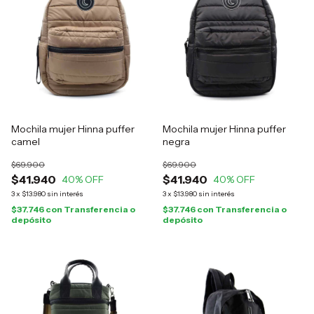
Mochila mujer Hinna puffer
Mochila mujer Hinna puffer
camel
negra
$69.900
$69.900
$41.940
$41.940
40
% OFF
40
% OFF
3
x
$13.980
sin interés
3
x
$13.980
sin interés
$37.746
con
Transferencia o
$37.746
con
Transferencia o
depósito
depósito