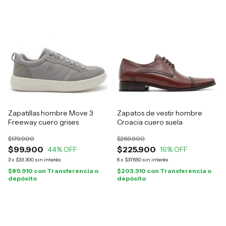
Zapatillas hombre Move 3
Zapatos de vestir hombre
Freeway cuero grises
Croacia cuero suela
$179.900
$269.900
$99.900
$225.900
44
% OFF
16
% OFF
3
x
$33.300
sin interés
6
x
$37.650
sin interés
$89.910
con
Transferencia o
$203.310
con
Transferencia o
depósito
depósito