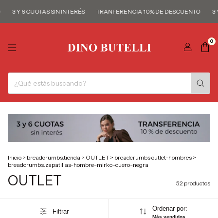
Y 6 CUOTAS SIN INTERÉS
TRANFERENCIA 10% DE DESCUENTO
3 Y 6 CU
0
Inicio
>
breadcrumbs.tienda
>
OUTLET
>
breadcrumbs.outlet-hombres
>
breadcrumbs.zapatillas-hombre-mirko-cuero-negra
OUTLET
52 productos
Ordenar por:
Filtrar
Más vendidos