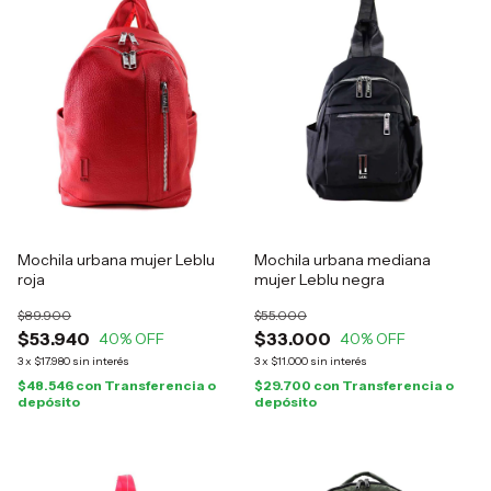
Mochila urbana mujer Leblu
Mochila urbana mediana
roja
mujer Leblu negra
$89.900
$55.000
$53.940
$33.000
40
% OFF
40
% OFF
3
x
$17.980
sin interés
3
x
$11.000
sin interés
$48.546
con
Transferencia o
$29.700
con
Transferencia o
depósito
depósito