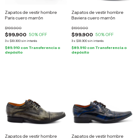
Zapatos de vestir hombre
Zapatos de vestir hombre
Paris cuero marrón
Baviera cuero marrón
$199.900
$199.900
$99.900
$99.900
50
% OFF
50
% OFF
3
x
$33.300
sin interés
3
x
$33.300
sin interés
$89.910
con
Transferencia o
$89.910
con
Transferencia o
depósito
depósito
Zapatos de vestir hombre
Zapatos de vestir hombre