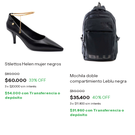
Stilettos Helen mujer negros
$89.900
Mochila doble
$60.000
33
% OFF
compartimiento Leblu negra
3
x
$20.000
sin interés
$59.000
$54.000
con
Transferencia o
$35.400
40
% OFF
depósito
3
x
$11.800
sin interés
$31.860
con
Transferencia o
depósito