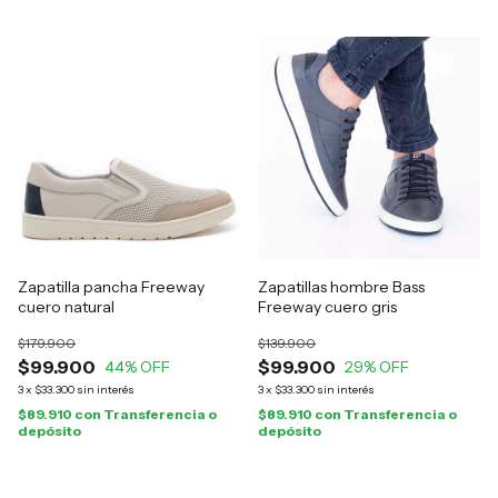
Zapatilla pancha Freeway
Zapatillas hombre Bass
cuero natural
Freeway cuero gris
$179.900
$139.900
$99.900
$99.900
44
% OFF
29
% OFF
3
x
$33.300
sin interés
3
x
$33.300
sin interés
$89.910
con
Transferencia o
$89.910
con
Transferencia o
depósito
depósito