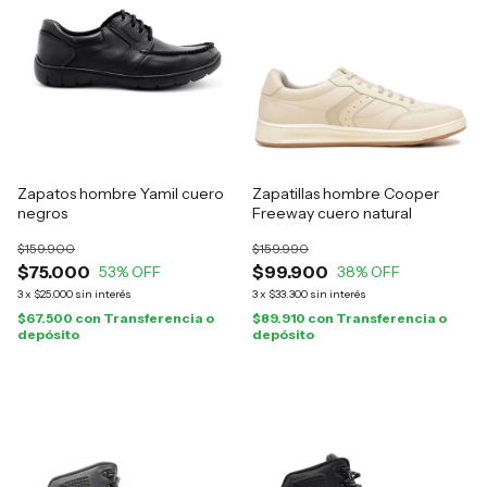
Zapatos hombre Yamil cuero
Zapatillas hombre Cooper
negros
Freeway cuero natural
$159.900
$159.990
$75.000
$99.900
53
% OFF
38
% OFF
3
x
$25.000
sin interés
3
x
$33.300
sin interés
$67.500
con
Transferencia o
$89.910
con
Transferencia o
depósito
depósito