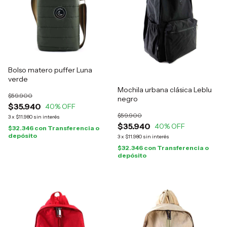
Bolso matero puffer Luna
verde
Mochila urbana clásica Leblu
$59.900
negro
$35.940
40
% OFF
$59.900
3
x
$11.980
sin interés
$35.940
40
% OFF
$32.346
con
Transferencia o
depósito
3
x
$11.980
sin interés
$32.346
con
Transferencia o
depósito