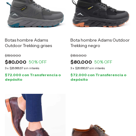
Botas hombre Adams
Bota hombre Adams Outdoor
Outdoor Trekking grises
Trekking negro
$159.900
$159.900
$80.000
$80.000
50
% OFF
50
% OFF
3
x
$26.666,67
sin interés
3
x
$26.666,67
sin interés
$72.000
con
Transferencia o
$72.000
con
Transferencia o
depósito
depósito