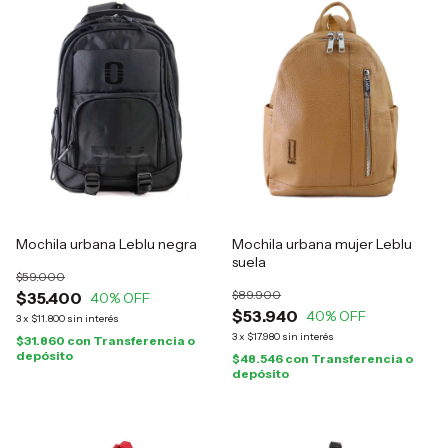
Mochila urbana Leblu negra
Mochila urbana mujer Leblu
suela
$59.000
$89.900
$35.400
40
% OFF
$53.940
40
% OFF
3
x
$11.800
sin interés
3
x
$17.980
sin interés
$31.860
con
Transferencia o
depósito
$48.546
con
Transferencia o
depósito