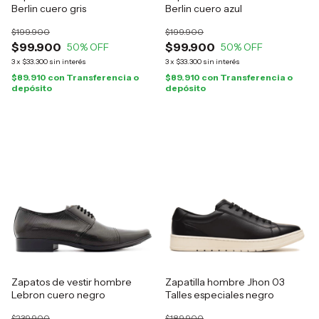
Berlin cuero gris
Berlin cuero azul
$199.900
$199.900
$99.900
$99.900
50
% OFF
50
% OFF
3
x
$33.300
sin interés
3
x
$33.300
sin interés
$89.910
con
Transferencia o
$89.910
con
Transferencia o
depósito
depósito
Zapatos de vestir hombre
Zapatilla hombre Jhon 03
Lebron cuero negro
Talles especiales negro
$239.900
$189.900