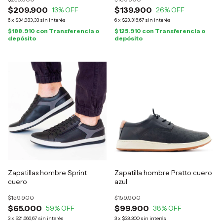
$209.900
$139.900
13
% OFF
26
% OFF
6
x
$34.983,33
sin interés
6
x
$23.316,67
sin interés
$188.910
con
Transferencia o
$125.910
con
Transferencia o
depósito
depósito
Zapatillas hombre Sprint
Zapatilla hombre Pratto cuero
cuero
azul
$159.900
$159.900
$65.000
$99.900
59
% OFF
38
% OFF
3
x
$21.666,67
sin interés
3
x
$33.300
sin interés