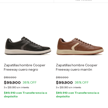
Zapatillas hombre Cooper
Zapatillas hombre Cooper
Freeway cuero negro
Freeway cuero marrón
$159.990
$159.990
$99.900
$99.900
38
% OFF
38
% OFF
3
x
$33.300
sin interés
3
x
$33.300
sin interés
$89.910
con
Transferencia o
$89.910
con
Transferencia o
depósito
depósito