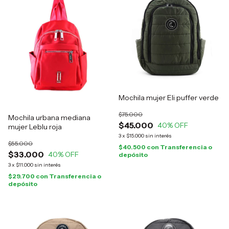
Mochila mujer Eli puffer verde
$75.000
Mochila urbana mediana
$45.000
40
% OFF
mujer Leblu roja
3
x
$15.000
sin interés
$55.000
$40.500
con
Transferencia o
$33.000
40
% OFF
depósito
3
x
$11.000
sin interés
$29.700
con
Transferencia o
depósito