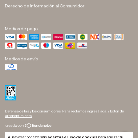
Derecho de Información al Consumidor
Medios de pago
Medios de envío
Defensa de las y los consumidores. Para reclamos
ingresá acá.
/
Botón de
arrepentimiento
Copyright DINO BUTELLI - 33709627169 - 2026. Todos los derechos
Al navegar por este sitio
aceptás el uso de cookies
para agilizar tu
reservados.