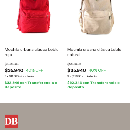
Mochila urbana clásica Leblu
Mochila urbana clásica Leblu
rojo
natural
$59.900
$59.900
$35.940
$35.940
40
% OFF
40
% OFF
3
x
$11.980
sin interés
3
x
$11.980
sin interés
$32.346
con
Transferencia o
$32.346
con
Transferencia o
depósito
depósito