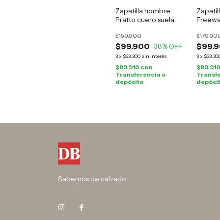
Zapatilla hombre
Zapatil
Pratto cuero suela
Freewa
$159.900
$179.90
$99.900
$99.
38
% OFF
3
x
$33.300
sin interés
3
x
$33.30
$89.910
con
$89.91
Transferencia o
Transfe
depósito
depósi
Sabemos de calzado.