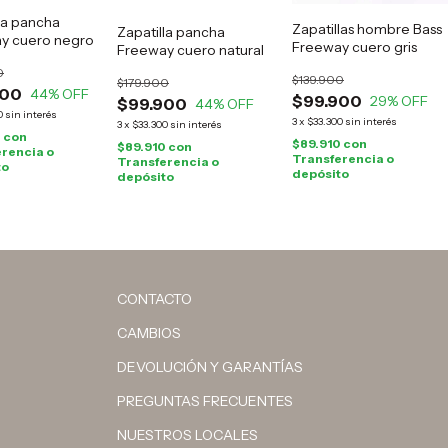
la pancha
Zapatillas hombre Bass
Zapatilla pancha
y cuero negro
Freeway cuero gris
Freeway cuero natural
0
$139.900
$179.900
900
44
% OFF
$99.900
29
% OFF
$99.900
44
% OFF
0
sin interés
3
x
$33.300
sin interés
3
x
$33.300
sin interés
0
con
$89.910
con
$89.910
con
rencia o
Transferencia o
Transferencia o
to
depósito
depósito
CONTACTO
CAMBIOS
DEVOLUCIÓN Y GARANTÍAS
PREGUNTAS FRECUENTES
NUESTROS LOCALES