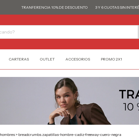
TRANFERENCIA 10% DE DESCUENTO
3 Y 6 CUOTAS SIN INTERÉS
CARTERAS
OUTLET
ACCESORIOS
PROMO 2X1
-hombres
>
breadcrumbs.zapatillas-hombre-cadiz-freeway-cuero-negra