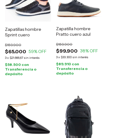
Zapatilla hombre
Zapatillas hombre
Pratto cuero azul
Sprint cuero
$159.900
$159.900
$99.900
38
% OFF
$65.000
59
% OFF
3
x
$33.300
sin interés
3
x
$21.666,67
sin interés
$89.910
con
$58.500
con
Transferencia o
Transferencia o
depósito
depósito