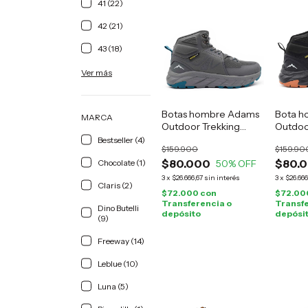
41 (22)
42 (21)
43 (18)
Ver más
Botas hombre Adams
Bota h
MARCA
Outdoor Trekking
Outdoo
grises
negro
Bestseller (4)
$159.900
$159.90
$80.000
$80.
Chocolate (1)
50
% OFF
3
x
$26.666,67
sin interés
3
x
$26.666
Claris (2)
$72.000
con
$72.00
Transferencia o
Transfe
Dino Butelli
depósito
depósi
(9)
Freeway (14)
Leblue (10)
Luna (5)