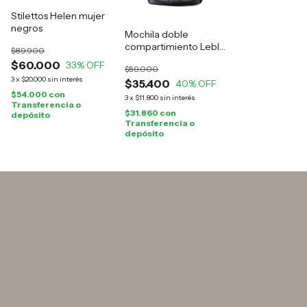
Stilettos Helen mujer
negros
Mochila doble
compartimiento Leblu
$89.900
negra
$60.000
33
% OFF
$59.000
3
x
$20.000
sin interés
$35.400
40
% OFF
$54.000
con
3
x
$11.800
sin interés
Transferencia o
$31.860
con
depósito
Transferencia o
depósito