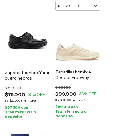
Zapatillas hombre
Zapatos hombre Yamil
Cooper Freeway
cuero negros
cuero natural
$159.990
$159.900
$99.900
38
% OFF
$75.000
53
% OFF
3
x
$33.300
sin interés
3
x
$25.000
sin interés
$89.910
con
$67.500
con
Transferencia o
Transferencia o
depósito
depósito