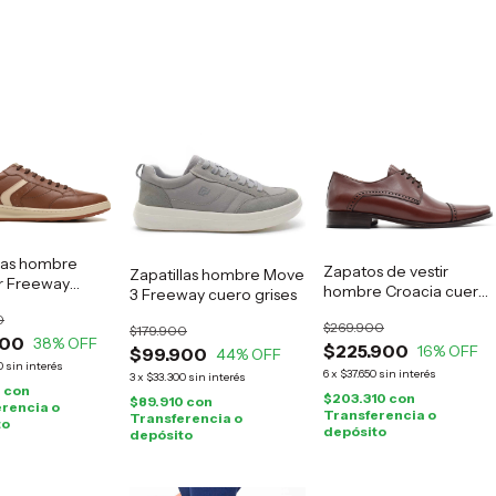
llas hombre
Zapatos de vestir
Zapatillas hombre Move
 Freeway
hombre Croacia cuero
3 Freeway cuero grises
marrón
suela
0
$269.900
$179.900
900
38
% OFF
$225.900
16
% OFF
$99.900
44
% OFF
0
sin interés
6
x
$37.650
sin interés
3
x
$33.300
sin interés
0
con
$203.310
con
$89.910
con
rencia o
Transferencia o
Transferencia o
to
depósito
depósito