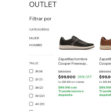
OUTLET
Filtrar por
CATEGORÍAS
MUJER
HOMBRE
Zapatillas hombre
Zapati
TALLE
Cooper Freeway
Cooper
cuero negro
cuero 
36 (4)
$159.990
$159.99
$99.900
$99.
38
% OFF
37 (7)
3
x
$33.300
sin interés
3
x
$33.30
$89.910
con
$89.91
38 (2)
Transferencia o
Transfe
depósito
depósi
39 (22)
40 (31)