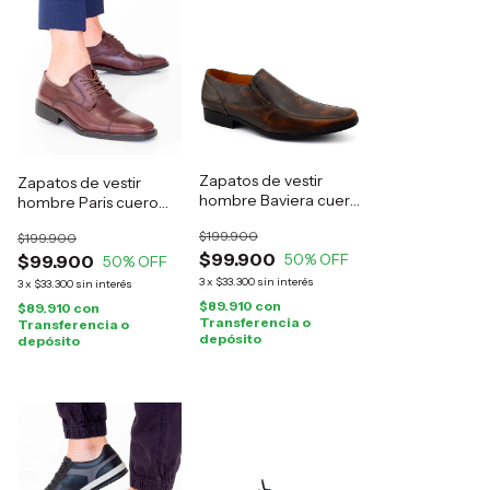
Zapatos de vestir
Zapatos de vestir
hombre Baviera cuero
hombre Paris cuero
marrón
marrón
$199.900
$199.900
$99.900
50
% OFF
$99.900
50
% OFF
3
x
$33.300
sin interés
3
x
$33.300
sin interés
$89.910
con
$89.910
con
Transferencia o
Transferencia o
depósito
depósito