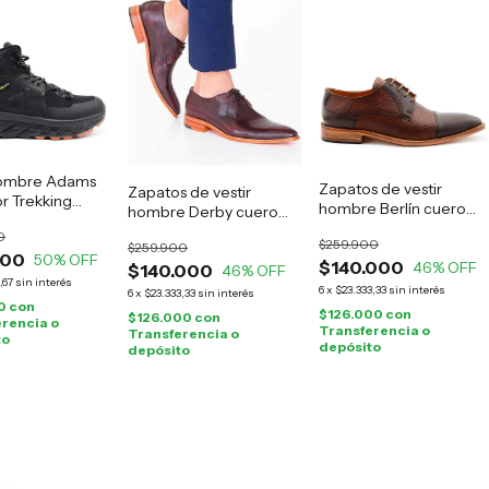
ombre Adams
Zapatos de vestir
Zapatos de vestir
r Trekking
hombre Berlín cuero
hombre Derby cuero
marrón
guinda
0
$259.900
$259.900
000
50
% OFF
$140.000
46
% OFF
$140.000
46
% OFF
,67
sin interés
6
x
$23.333,33
sin interés
6
x
$23.333,33
sin interés
0
con
$126.000
con
$126.000
con
rencia o
Transferencia o
Transferencia o
to
depósito
depósito