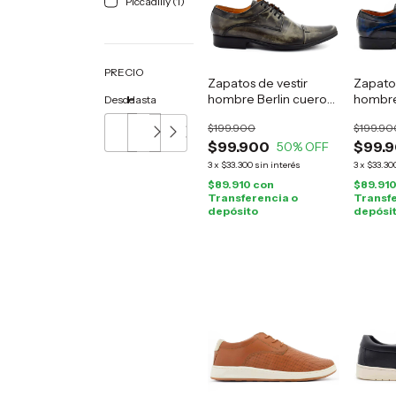
Piccadilly (1)
PRECIO
Zapatos de vestir
Zapatos
hombre Berlin cuero
hombre
Desde
Hasta
gris
azul
$199.900
$199.90
$99.900
$99.
50
% OFF
3
x
$33.300
sin interés
3
x
$33.30
$89.910
con
$89.91
Transferencia o
Transfe
depósito
depósi