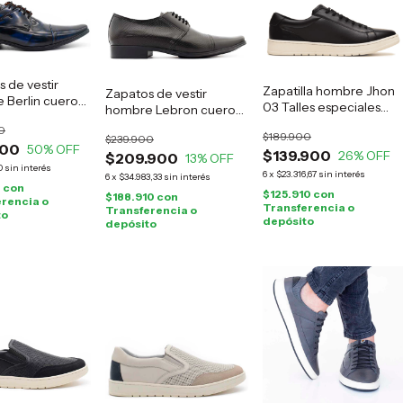
 de vestir
Zapatilla hombre Jhon
Zapatos de vestir
 Berlin cuero
03 Talles especiales
hombre Lebron cuero
negro
negro
0
$189.900
$239.900
900
50
% OFF
$139.900
26
% OFF
$209.900
13
% OFF
0
sin interés
6
x
$23.316,67
sin interés
6
x
$34.983,33
sin interés
0
con
$125.910
con
$188.910
con
rencia o
Transferencia o
Transferencia o
to
depósito
depósito