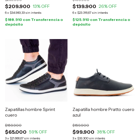
$209.900
$139.900
13
% OFF
26
% OFF
6
x
$34.983,33
sin interés
6
x
$23.316,67
sin interés
$188.910
con
Transferencia o
$125.910
con
Transferencia o
depósito
depósito
Zapatillas hombre Sprint
Zapatilla hombre Pratto cuero
cuero
azul
$159.900
$159.900
$65.000
$99.900
59
% OFF
38
% OFF
3
x
$21.666,67
sin interés
3
x
$33.300
sin interés