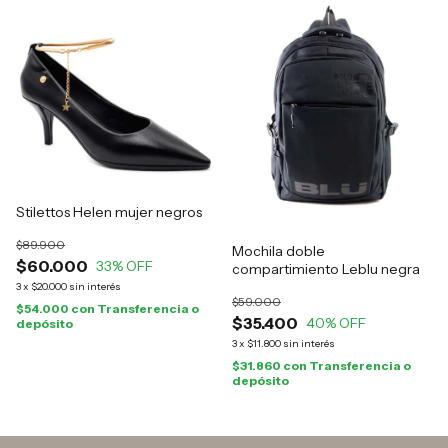
Stilettos Helen mujer negros
$89.900
Mochila doble
$60.000
33
% OFF
compartimiento Leblu negra
3
x
$20.000
sin interés
$59.000
$54.000
con
Transferencia o
$35.400
40
% OFF
depósito
3
x
$11.800
sin interés
$31.860
con
Transferencia o
depósito