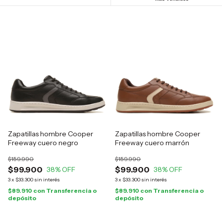
Zapatillas hombre Cooper
Zapatillas hombre Cooper
Freeway cuero negro
Freeway cuero marrón
$159.990
$159.990
$99.900
$99.900
38
% OFF
38
% OFF
3
x
$33.300
sin interés
3
x
$33.300
sin interés
$89.910
con
Transferencia o
$89.910
con
Transferencia o
depósito
depósito