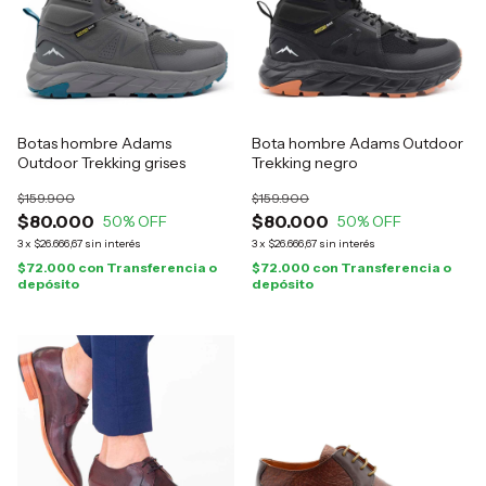
Botas hombre Adams
Bota hombre Adams Outdoor
Outdoor Trekking grises
Trekking negro
$159.900
$159.900
$80.000
$80.000
50
% OFF
50
% OFF
3
x
$26.666,67
sin interés
3
x
$26.666,67
sin interés
$72.000
con
Transferencia o
$72.000
con
Transferencia o
depósito
depósito