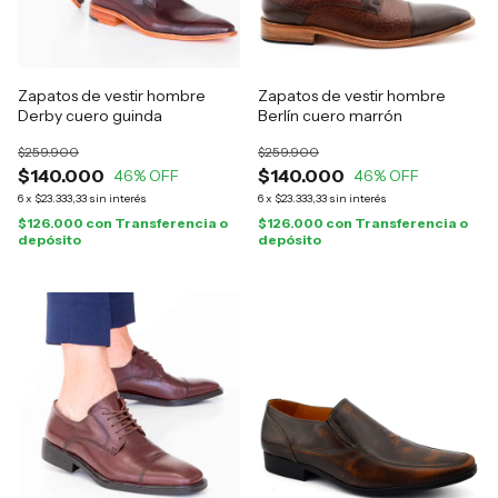
Zapatos de vestir hombre
Zapatos de vestir hombre
Derby cuero guinda
Berlín cuero marrón
$259.900
$259.900
$140.000
$140.000
46
% OFF
46
% OFF
6
x
$23.333,33
sin interés
6
x
$23.333,33
sin interés
$126.000
con
Transferencia o
$126.000
con
Transferencia o
depósito
depósito