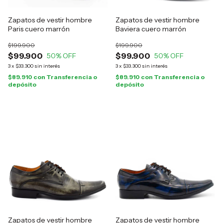
Zapatos de vestir hombre
Zapatos de vestir hombre
Paris cuero marrón
Baviera cuero marrón
$199.900
$199.900
$99.900
$99.900
50
% OFF
50
% OFF
3
x
$33.300
sin interés
3
x
$33.300
sin interés
$89.910
con
Transferencia o
$89.910
con
Transferencia o
depósito
depósito
Zapatos de vestir hombre
Zapatos de vestir hombre