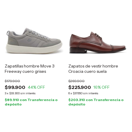
Zapatillas hombre Move 3
Zapatos de vestir hombre
Freeway cuero grises
Croacia cuero suela
$179.900
$269.900
$99.900
$225.900
44
% OFF
16
% OFF
3
x
$33.300
sin interés
6
x
$37.650
sin interés
$89.910
con
Transferencia o
$203.310
con
Transferencia o
depósito
depósito