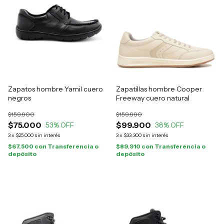
Zapatos hombre Yamil cuero
Zapatillas hombre Cooper
negros
Freeway cuero natural
$159.900
$159.990
$75.000
$99.900
53
% OFF
38
% OFF
3
x
$25.000
sin interés
3
x
$33.300
sin interés
$67.500
con
Transferencia o
$89.910
con
Transferencia o
depósito
depósito