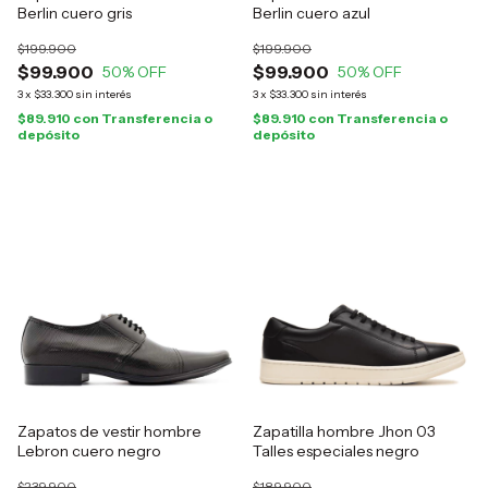
Berlin cuero gris
Berlin cuero azul
$199.900
$199.900
$99.900
$99.900
50
% OFF
50
% OFF
3
x
$33.300
sin interés
3
x
$33.300
sin interés
$89.910
con
Transferencia o
$89.910
con
Transferencia o
depósito
depósito
Zapatos de vestir hombre
Zapatilla hombre Jhon 03
Lebron cuero negro
Talles especiales negro
$239.900
$189.900