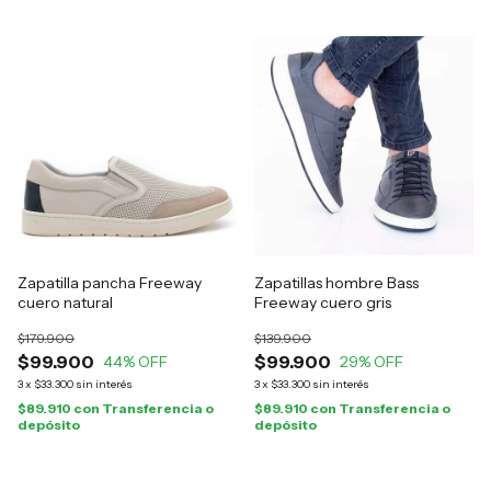
Zapatilla pancha Freeway
Zapatillas hombre Bass
cuero natural
Freeway cuero gris
$179.900
$139.900
$99.900
$99.900
44
% OFF
29
% OFF
3
x
$33.300
sin interés
3
x
$33.300
sin interés
$89.910
con
Transferencia o
$89.910
con
Transferencia o
depósito
depósito