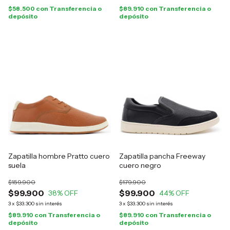
$58.500
con
Transferencia o
$89.910
con
Transferencia o
depósito
depósito
Zapatilla hombre Pratto cuero
Zapatilla pancha Freeway
suela
cuero negro
$159.900
$179.900
$99.900
$99.900
38
% OFF
44
% OFF
3
x
$33.300
sin interés
3
x
$33.300
sin interés
$89.910
con
Transferencia o
$89.910
con
Transferencia o
depósito
depósito