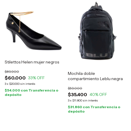
Stilettos Helen mujer negros
$89.900
Mochila doble
$60.000
33
% OFF
compartimiento Leblu negra
3
x
$20.000
sin interés
$59.000
$54.000
con
Transferencia o
$35.400
40
% OFF
depósito
3
x
$11.800
sin interés
$31.860
con
Transferencia o
depósito