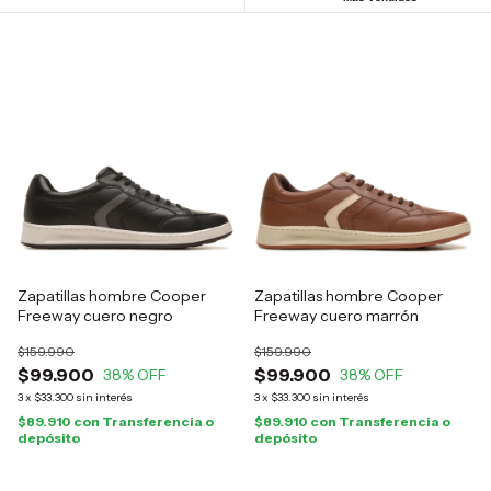
Zapatillas hombre Cooper
Zapatillas hombre Cooper
Freeway cuero negro
Freeway cuero marrón
$159.990
$159.990
$99.900
$99.900
38
% OFF
38
% OFF
3
x
$33.300
sin interés
3
x
$33.300
sin interés
$89.910
con
Transferencia o
$89.910
con
Transferencia o
depósito
depósito