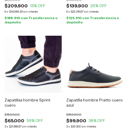
$209.900
$139.900
13
% OFF
26
% OFF
6
x
$34.983,33
sin interés
6
x
$23.316,67
sin interés
$188.910
con
Transferencia o
$125.910
con
Transferencia o
depósito
depósito
Zapatillas hombre Sprint
Zapatilla hombre Pratto cuero
cuero
azul
$159.900
$159.900
$65.000
$99.900
59
% OFF
38
% OFF
3
x
$21.666,67
sin interés
3
x
$33.300
sin interés