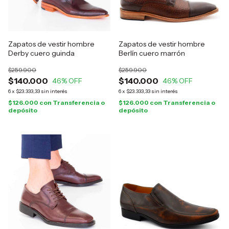
Zapatos de vestir hombre
Zapatos de vestir hombre
Derby cuero guinda
Berlín cuero marrón
$259.900
$259.900
$140.000
$140.000
46
% OFF
46
% OFF
6
x
$23.333,33
sin interés
6
x
$23.333,33
sin interés
$126.000
con
Transferencia o
$126.000
con
Transferencia o
depósito
depósito