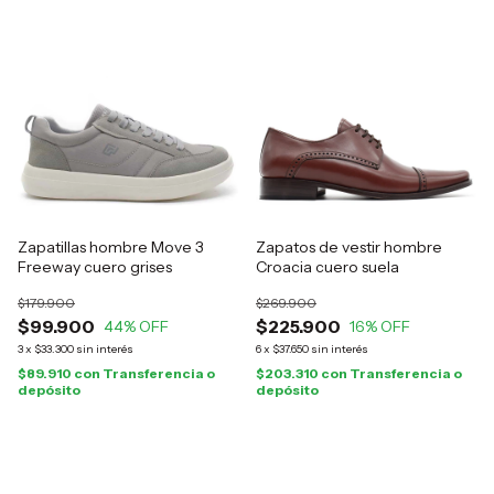
Zapatillas hombre Move 3
Zapatos de vestir hombre
Freeway cuero grises
Croacia cuero suela
$179.900
$269.900
$99.900
$225.900
44
% OFF
16
% OFF
3
x
$33.300
sin interés
6
x
$37.650
sin interés
$89.910
con
Transferencia o
$203.310
con
Transferencia o
depósito
depósito