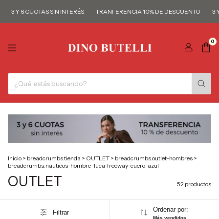
Y 6 CUOTAS SIN INTERÉS
TRANFERENCIA 10% DE DESCUENTO
3 Y 6 CU
0
Inicio
>
breadcrumbs.tienda
>
OUTLET
>
breadcrumbs.outlet-hombres
>
breadcrumbs.nauticos-hombre-luca-freeway-cuero-azul
OUTLET
52 productos
Ordenar por:
Filtrar
Más vendidos