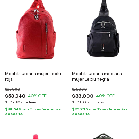
Mochila urbana mujer Leblu
Mochila urbana mediana
roja
mujer Leblu negra
$89.900
$55.000
$53.940
$33.000
40
% OFF
40
% OFF
3
x
$17.980
sin interés
3
x
$11.000
sin interés
$48.546
con
Transferencia o
$29.700
con
Transferencia o
depósito
depósito