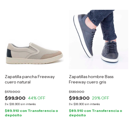
Zapatilla pancha Freeway
Zapatillas hombre Bass
cuero natural
Freeway cuero gris
$179.900
$139.900
$99.900
$99.900
44
% OFF
29
% OFF
3
x
$33.300
sin interés
3
x
$33.300
sin interés
$89.910
con
Transferencia o
$89.910
con
Transferencia o
depósito
depósito