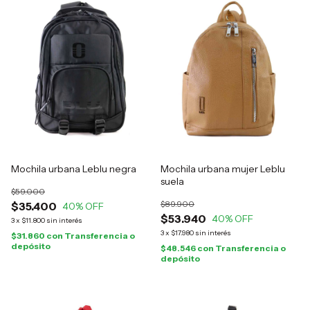
Mochila urbana Leblu negra
Mochila urbana mujer Leblu
suela
$59.000
$89.900
$35.400
40
% OFF
$53.940
40
% OFF
3
x
$11.800
sin interés
3
x
$17.980
sin interés
$31.860
con
Transferencia o
depósito
$48.546
con
Transferencia o
depósito