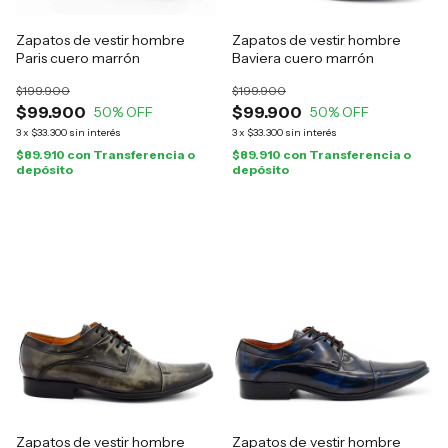
Zapatos de vestir hombre
Zapatos de vestir hombre
Paris cuero marrón
Baviera cuero marrón
$199.900
$199.900
$99.900
$99.900
50
% OFF
50
% OFF
3
x
$33.300
sin interés
3
x
$33.300
sin interés
$89.910
con
Transferencia o
$89.910
con
Transferencia o
depósito
depósito
Zapatos de vestir hombre
Zapatos de vestir hombre