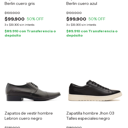
Berlin cuero gris
Berlin cuero azul
$199.900
$199.900
$99.900
$99.900
50
% OFF
50
% OFF
3
x
$33.300
sin interés
3
x
$33.300
sin interés
$89.910
con
Transferencia o
$89.910
con
Transferencia o
depósito
depósito
Zapatos de vestir hombre
Zapatilla hombre Jhon 03
Lebron cuero negro
Talles especiales negro
$239.900
$189.900