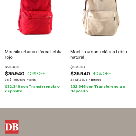
Mochila urbana clásica Leblu
Mochila urbana clásica Leblu
rojo
natural
$59.900
$59.900
$35.940
$35.940
40
% OFF
40
% OFF
3
x
$11.980
sin interés
3
x
$11.980
sin interés
$32.346
con
Transferencia o
$32.346
con
Transferencia o
depósito
depósito