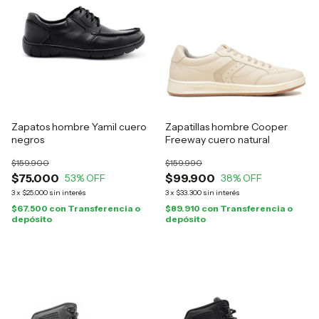
Zapatos hombre Yamil cuero
Zapatillas hombre Cooper
negros
Freeway cuero natural
$159.900
$159.990
$75.000
$99.900
53
% OFF
38
% OFF
3
x
$25.000
sin interés
3
x
$33.300
sin interés
$67.500
con
Transferencia o
$89.910
con
Transferencia o
depósito
depósito