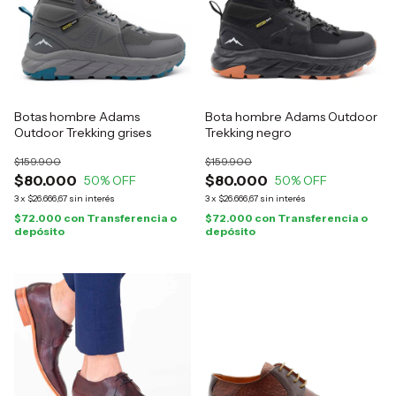
Botas hombre Adams
Bota hombre Adams Outdoor
Outdoor Trekking grises
Trekking negro
$159.900
$159.900
$80.000
$80.000
50
% OFF
50
% OFF
3
x
$26.666,67
sin interés
3
x
$26.666,67
sin interés
$72.000
con
Transferencia o
$72.000
con
Transferencia o
depósito
depósito