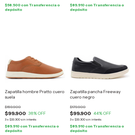
$58.500
con
Transferencia o
$89.910
con
Transferencia o
depósito
depósito
Zapatilla hombre Pratto cuero
Zapatilla pancha Freeway
suela
cuero negro
$159.900
$179.900
$99.900
$99.900
38
% OFF
44
% OFF
3
x
$33.300
sin interés
3
x
$33.300
sin interés
$89.910
con
Transferencia o
$89.910
con
Transferencia o
depósito
depósito