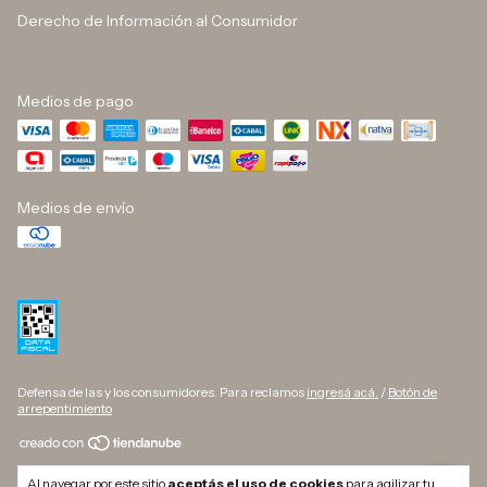
Derecho de Información al Consumidor
Medios de pago
Medios de envío
Defensa de las y los consumidores. Para reclamos
ingresá acá.
/
Botón de
arrepentimiento
Copyright DINO BUTELLI - 33709627169 - 2026. Todos los derechos
Al navegar por este sitio
aceptás el uso de cookies
para agilizar tu
reservados.