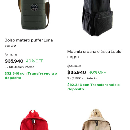
Bolso matero puffer Luna
verde
Mochila urbana clásica Leblu
$59.900
negro
$35.940
40
% OFF
$59.900
3
x
$11.980
sin interés
$35.940
40
% OFF
$32.346
con
Transferencia o
depósito
3
x
$11.980
sin interés
$32.346
con
Transferencia o
depósito