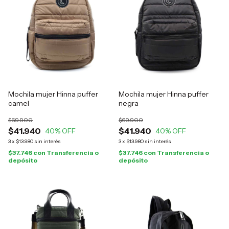
Mochila mujer Hinna puffer
Mochila mujer Hinna puffer
camel
negra
$69.900
$69.900
$41.940
$41.940
40
% OFF
40
% OFF
3
x
$13.980
sin interés
3
x
$13.980
sin interés
$37.746
con
Transferencia o
$37.746
con
Transferencia o
depósito
depósito