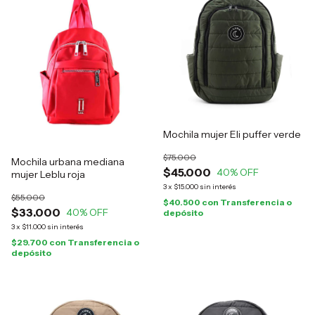
Mochila mujer Eli puffer verde
$75.000
Mochila urbana mediana
$45.000
40
% OFF
mujer Leblu roja
3
x
$15.000
sin interés
$55.000
$40.500
con
Transferencia o
$33.000
40
% OFF
depósito
3
x
$11.000
sin interés
$29.700
con
Transferencia o
depósito