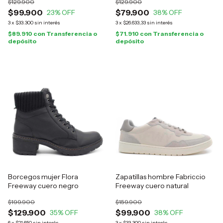
$129.900
$129.900
$99.900
$79.900
23
% OFF
38
% OFF
3
x
$33.300
sin interés
3
x
$26.633,33
sin interés
$89.910
con
Transferencia o
$71.910
con
Transferencia o
depósito
depósito
Borcegos mujer Flora
Zapatillas hombre Fabriccio
Freeway cuero negro
Freeway cuero natural
$199.900
$159.900
$129.900
$99.900
35
% OFF
38
% OFF
6
x
$21.650
sin interés
3
x
$33.300
sin interés