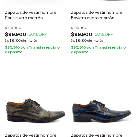
Zapatos de vestir hombre
Zapatos de vestir hombre
Paris cuero marrón
Baviera cuero marrón
$199.900
$199.900
$99.900
$99.900
50
% OFF
50
% OFF
3
x
$33.300
sin interés
3
x
$33.300
sin interés
$89.910
con
Transferencia o
$89.910
con
Transferencia o
depósito
depósito
Zapatos de vestir hombre
Zapatos de vestir hombre