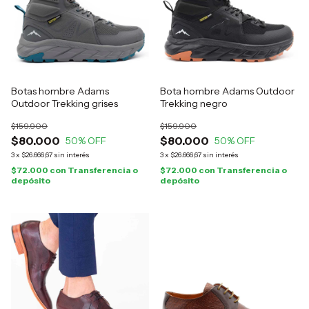
Botas hombre Adams
Bota hombre Adams Outdoor
Outdoor Trekking grises
Trekking negro
$159.900
$159.900
$80.000
$80.000
50
% OFF
50
% OFF
3
x
$26.666,67
sin interés
3
x
$26.666,67
sin interés
$72.000
con
Transferencia o
$72.000
con
Transferencia o
depósito
depósito