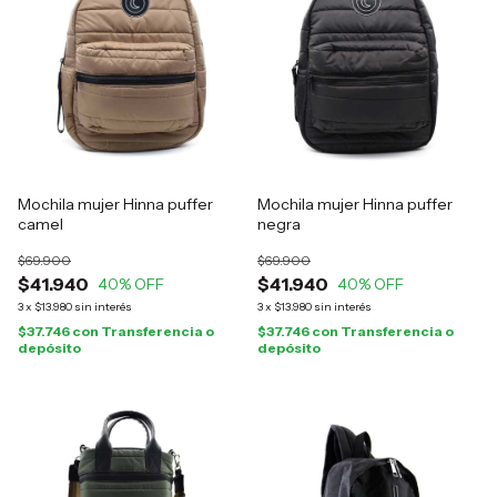
Mochila mujer Hinna puffer
Mochila mujer Hinna puffer
camel
negra
$69.900
$69.900
$41.940
$41.940
40
% OFF
40
% OFF
3
x
$13.980
sin interés
3
x
$13.980
sin interés
$37.746
con
Transferencia o
$37.746
con
Transferencia o
depósito
depósito