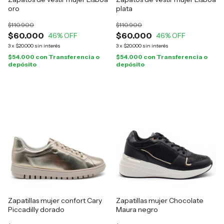
oro
plata
$110.900
$110.900
$60.000
$60.000
46
% OFF
46
% OFF
3
x
$20.000
sin interés
3
x
$20.000
sin interés
$54.000
con
Transferencia o
$54.000
con
Transferencia o
depósito
depósito
Zapatillas mujer confort Cary
Zapatillas mujer Chocolate
Piccadilly dorado
Maura negro