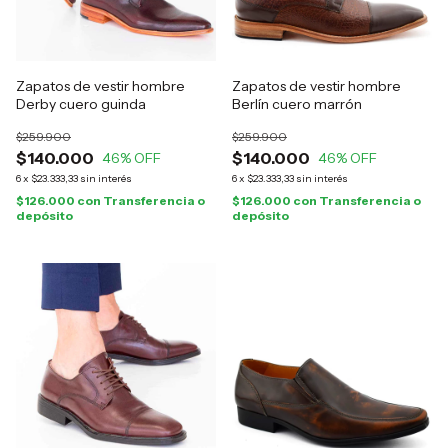
Zapatos de vestir hombre
Zapatos de vestir hombre
Derby cuero guinda
Berlín cuero marrón
$259.900
$259.900
$140.000
$140.000
46
% OFF
46
% OFF
6
x
$23.333,33
sin interés
6
x
$23.333,33
sin interés
$126.000
con
Transferencia o
$126.000
con
Transferencia o
depósito
depósito