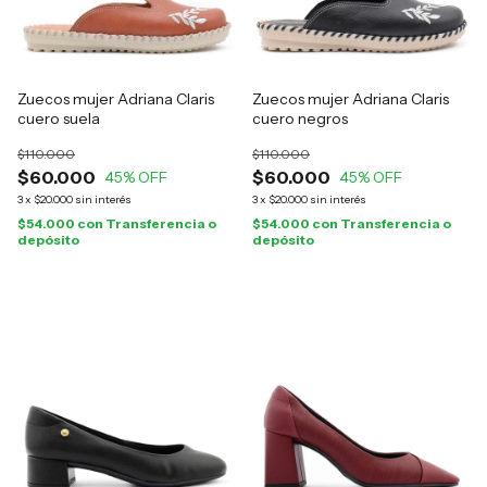
Zuecos mujer Adriana Claris
Zuecos mujer Adriana Claris
cuero suela
cuero negros
$110.000
$110.000
$60.000
$60.000
45
% OFF
45
% OFF
3
x
$20.000
sin interés
3
x
$20.000
sin interés
$54.000
con
Transferencia o
$54.000
con
Transferencia o
depósito
depósito