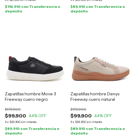
$116.910
con
Transferencia o
$89.910
con
Transferencia o
depósito
depósito
Zapatillas hombre Move 3
Zapatillas hombre Denys
Freeway cuero negro
Freeway cuero natural
$179.900
$179.900
$99.900
$99.900
44
% OFF
44
% OFF
3
x
$33.300
sin interés
3
x
$33.300
sin interés
$89.910
con
Transferencia o
$89.910
con
Transferencia o
depósito
depósito