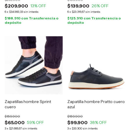
$209.900
$139.900
13
% OFF
26
% OFF
6
x
$34.983,33
sin interés
6
x
$23.316,67
sin interés
$188.910
con
Transferencia o
$125.910
con
Transferencia o
depósito
depósito
Zapatillas hombre Sprint
Zapatilla hombre Pratto cuero
cuero
azul
$159.900
$159.900
$65.000
$99.900
59
% OFF
38
% OFF
3
x
$21.666,67
sin interés
3
x
$33.300
sin interés