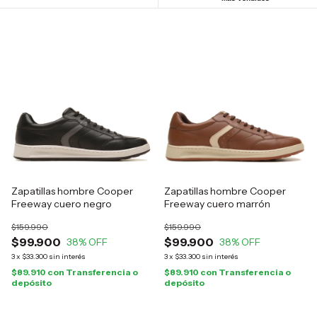
Zapatillas hombre Cooper
Zapatillas hombre Cooper
Freeway cuero negro
Freeway cuero marrón
$159.990
$159.990
$99.900
$99.900
38
% OFF
38
% OFF
3
x
$33.300
sin interés
3
x
$33.300
sin interés
$89.910
con
Transferencia o
$89.910
con
Transferencia o
depósito
depósito