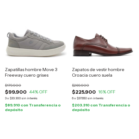
Zapatillas hombre Move 3
Zapatos de vestir hombre
Freeway cuero grises
Croacia cuero suela
$179.900
$269.900
$99.900
$225.900
44
% OFF
16
% OFF
3
x
$33.300
sin interés
6
x
$37.650
sin interés
$89.910
con
Transferencia o
$203.310
con
Transferencia o
depósito
depósito