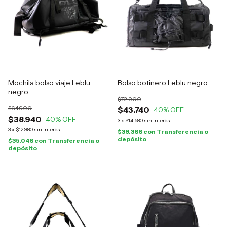
Mochila bolso viaje Leblu
Bolso botinero Leblu negro
negro
$72.900
$64.900
$43.740
40
% OFF
$38.940
40
% OFF
3
x
$14.580
sin interés
3
x
$12.980
sin interés
$39.366
con
Transferencia o
depósito
$35.046
con
Transferencia o
depósito