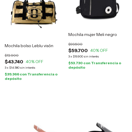
Mochila mujer Meli negro
$99.500
Mochila bolso Leblu visón
$59.700
40
% OFF
$72.900
3
x
$19.900
sin interés
$43.740
40
% OFF
$53.730
con
Transferencia o
depósito
3
x
$14.580
sin interés
$39.366
con
Transferencia o
depósito