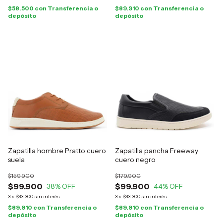
$58.500
con
Transferencia o
$89.910
con
Transferencia o
depósito
depósito
Zapatilla hombre Pratto cuero
Zapatilla pancha Freeway
suela
cuero negro
$159.900
$179.900
$99.900
$99.900
38
% OFF
44
% OFF
3
x
$33.300
sin interés
3
x
$33.300
sin interés
$89.910
con
Transferencia o
$89.910
con
Transferencia o
depósito
depósito