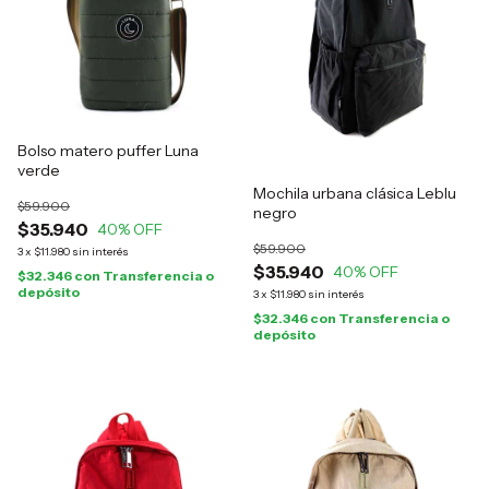
Bolso matero puffer Luna
verde
Mochila urbana clásica Leblu
$59.900
negro
$35.940
40
% OFF
$59.900
3
x
$11.980
sin interés
$35.940
40
% OFF
$32.346
con
Transferencia o
depósito
3
x
$11.980
sin interés
$32.346
con
Transferencia o
depósito