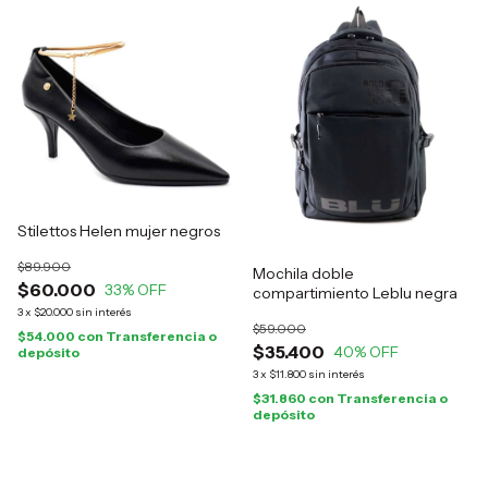
Stilettos Helen mujer negros
$89.900
Mochila doble
$60.000
33
% OFF
compartimiento Leblu negra
3
x
$20.000
sin interés
$59.000
$54.000
con
Transferencia o
$35.400
40
% OFF
depósito
3
x
$11.800
sin interés
$31.860
con
Transferencia o
depósito