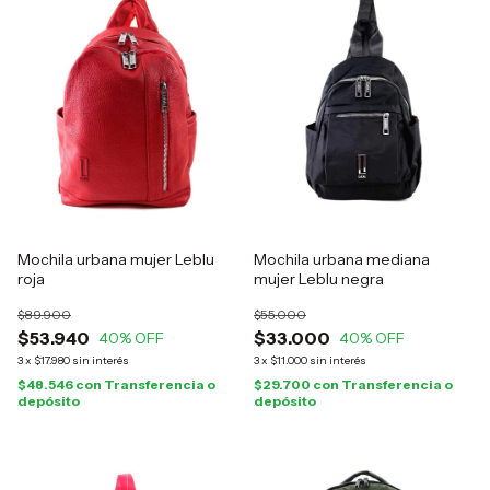
Mochila urbana mujer Leblu
Mochila urbana mediana
roja
mujer Leblu negra
$89.900
$55.000
$53.940
$33.000
40
% OFF
40
% OFF
3
x
$17.980
sin interés
3
x
$11.000
sin interés
$48.546
con
Transferencia o
$29.700
con
Transferencia o
depósito
depósito