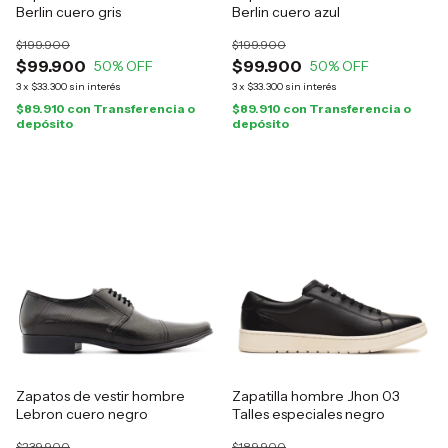
Berlin cuero gris
Berlin cuero azul
$199.900
$199.900
$99.900
$99.900
50
% OFF
50
% OFF
3
x
$33.300
sin interés
3
x
$33.300
sin interés
$89.910
con
Transferencia o
$89.910
con
Transferencia o
depósito
depósito
Zapatos de vestir hombre
Zapatilla hombre Jhon 03
Lebron cuero negro
Talles especiales negro
$239.900
$189.900