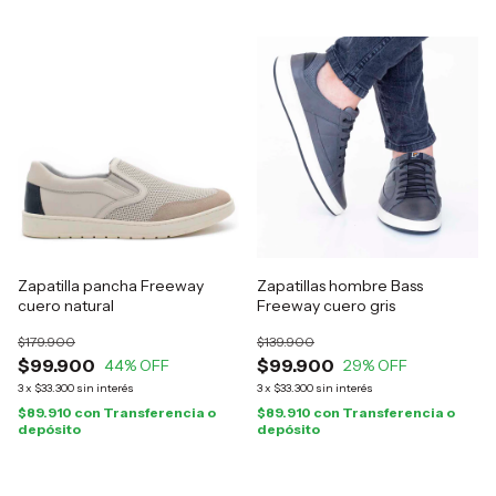
Zapatilla pancha Freeway
Zapatillas hombre Bass
cuero natural
Freeway cuero gris
$179.900
$139.900
$99.900
$99.900
44
% OFF
29
% OFF
3
x
$33.300
sin interés
3
x
$33.300
sin interés
$89.910
con
Transferencia o
$89.910
con
Transferencia o
depósito
depósito