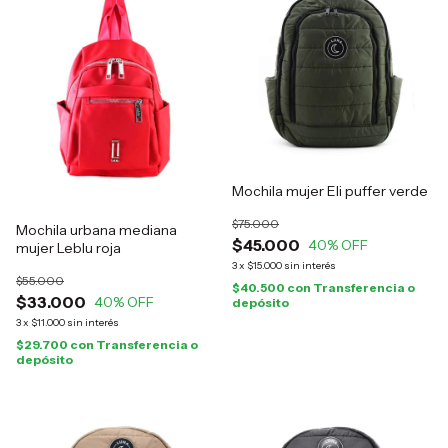
Mochila mujer Eli puffer verde
$75.000
Mochila urbana mediana
$45.000
40
% OFF
mujer Leblu roja
3
x
$15.000
sin interés
$55.000
$40.500
con
Transferencia o
$33.000
40
% OFF
depósito
3
x
$11.000
sin interés
$29.700
con
Transferencia o
depósito