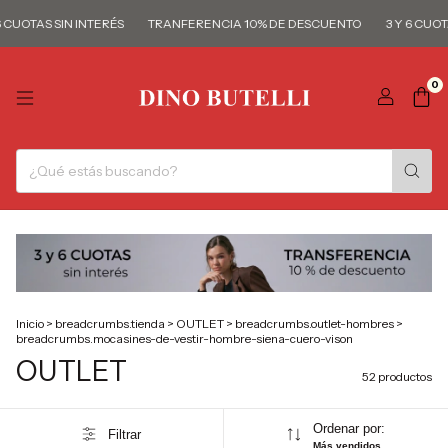
 SIN INTERÉS
TRANFERENCIA 10% DE DESCUENTO
3 Y 6 CUOTAS SIN I
0
Inicio
>
breadcrumbs.tienda
>
OUTLET
>
breadcrumbs.outlet-hombres
>
breadcrumbs.mocasines-de-vestir-hombre-siena-cuero-vison
OUTLET
52 productos
Ordenar por:
Filtrar
Más vendidos