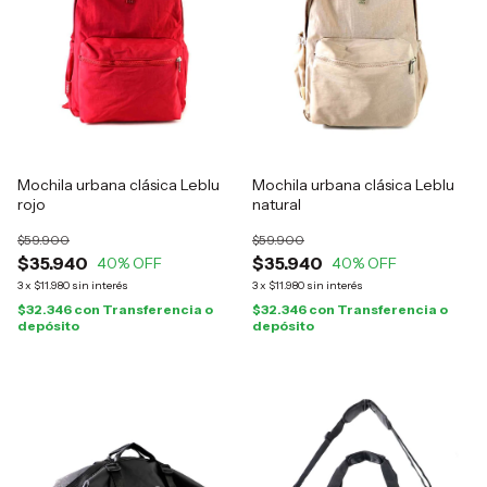
Mochila urbana clásica Leblu
Mochila urbana clásica Leblu
rojo
natural
$59.900
$59.900
$35.940
$35.940
40
% OFF
40
% OFF
3
x
$11.980
sin interés
3
x
$11.980
sin interés
$32.346
con
Transferencia o
$32.346
con
Transferencia o
depósito
depósito