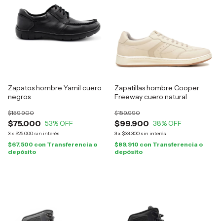
Zapatos hombre Yamil cuero
Zapatillas hombre Cooper
negros
Freeway cuero natural
$159.900
$159.990
$75.000
$99.900
53
% OFF
38
% OFF
3
x
$25.000
sin interés
3
x
$33.300
sin interés
$67.500
con
Transferencia o
$89.910
con
Transferencia o
depósito
depósito