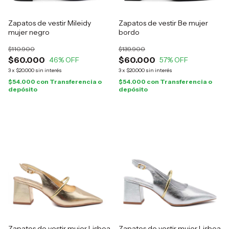
Zapatos de vestir Mileidy
Zapatos de vestir Be mujer
mujer negro
bordo
$110.900
$139.900
$60.000
$60.000
46
% OFF
57
% OFF
3
x
$20.000
sin interés
3
x
$20.000
sin interés
$54.000
con
Transferencia o
$54.000
con
Transferencia o
depósito
depósito
Zapatos de vestir mujer Lisboa
Zapatos de vestir mujer Lisboa