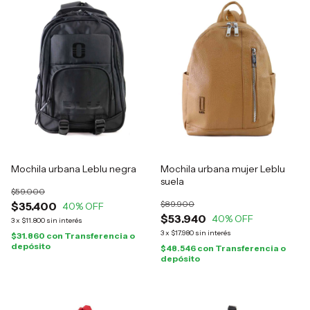
Mochila urbana Leblu negra
Mochila urbana mujer Leblu
suela
$59.000
$89.900
$35.400
40
% OFF
$53.940
40
% OFF
3
x
$11.800
sin interés
3
x
$17.980
sin interés
$31.860
con
Transferencia o
depósito
$48.546
con
Transferencia o
depósito