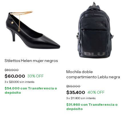
Stilettos Helen mujer negros
$89.900
Mochila doble
$60.000
33
% OFF
compartimiento Leblu negra
3
x
$20.000
sin interés
$59.000
$54.000
con
Transferencia o
$35.400
40
% OFF
depósito
3
x
$11.800
sin interés
$31.860
con
Transferencia o
depósito