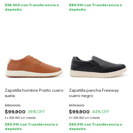
$58.500
con
Transferencia o
$89.910
con
Transferencia o
depósito
depósito
Zapatilla hombre Pratto cuero
Zapatilla pancha Freeway
suela
cuero negro
$159.900
$179.900
$99.900
$99.900
38
% OFF
44
% OFF
3
x
$33.300
sin interés
3
x
$33.300
sin interés
$89.910
con
Transferencia o
$89.910
con
Transferencia o
depósito
depósito