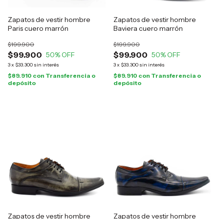
Zapatos de vestir hombre
Zapatos de vestir hombre
Paris cuero marrón
Baviera cuero marrón
$199.900
$199.900
$99.900
$99.900
50
% OFF
50
% OFF
3
x
$33.300
sin interés
3
x
$33.300
sin interés
$89.910
con
Transferencia o
$89.910
con
Transferencia o
depósito
depósito
Zapatos de vestir hombre
Zapatos de vestir hombre