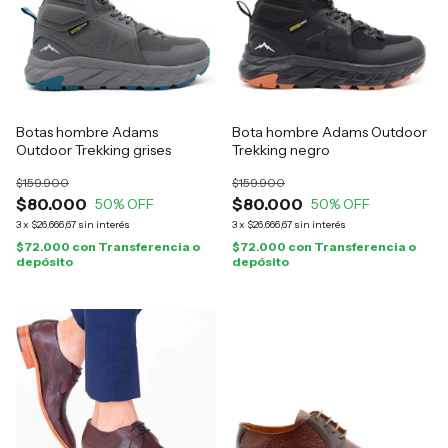
Botas hombre Adams
Bota hombre Adams Outdoor
Outdoor Trekking grises
Trekking negro
$159.900
$159.900
$80.000
$80.000
50
% OFF
50
% OFF
3
x
$26.666,67
sin interés
3
x
$26.666,67
sin interés
$72.000
con
Transferencia o
$72.000
con
Transferencia o
depósito
depósito