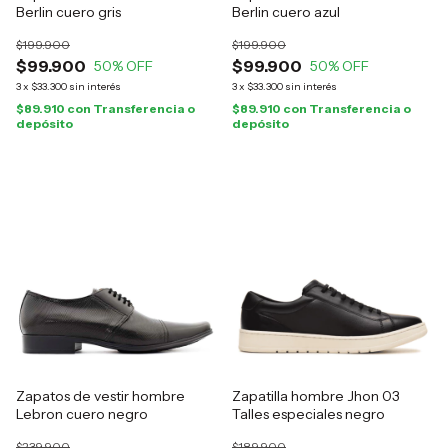
Berlin cuero gris
Berlin cuero azul
$199.900
$199.900
$99.900
$99.900
50
% OFF
50
% OFF
3
x
$33.300
sin interés
3
x
$33.300
sin interés
$89.910
con
Transferencia o
$89.910
con
Transferencia o
depósito
depósito
Zapatos de vestir hombre
Zapatilla hombre Jhon 03
Lebron cuero negro
Talles especiales negro
$239.900
$189.900