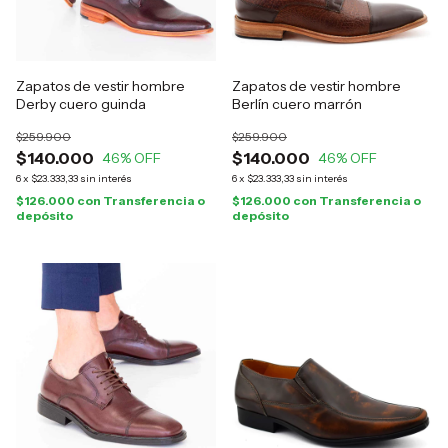
Zapatos de vestir hombre
Zapatos de vestir hombre
Derby cuero guinda
Berlín cuero marrón
$259.900
$259.900
$140.000
$140.000
46
% OFF
46
% OFF
6
x
$23.333,33
sin interés
6
x
$23.333,33
sin interés
$126.000
con
Transferencia o
$126.000
con
Transferencia o
depósito
depósito