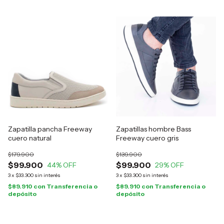
Zapatilla pancha Freeway
Zapatillas hombre Bass
cuero natural
Freeway cuero gris
$179.900
$139.900
$99.900
$99.900
44
% OFF
29
% OFF
3
x
$33.300
sin interés
3
x
$33.300
sin interés
$89.910
con
Transferencia o
$89.910
con
Transferencia o
depósito
depósito