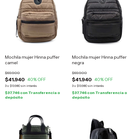
Mochila mujer Hinna puffer
Mochila mujer Hinna puffer
camel
negra
$69.900
$69.900
$41.940
$41.940
40
% OFF
40
% OFF
3
x
$13.980
sin interés
3
x
$13.980
sin interés
$37.746
con
Transferencia o
$37.746
con
Transferencia o
depósito
depósito