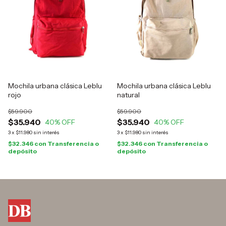
Mochila urbana clásica Leblu
Mochila urbana clásica Leblu
rojo
natural
$59.900
$59.900
$35.940
$35.940
40
% OFF
40
% OFF
3
x
$11.980
sin interés
3
x
$11.980
sin interés
$32.346
con
Transferencia o
$32.346
con
Transferencia o
depósito
depósito