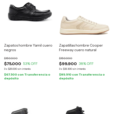
Zapatos hombre Yamil cuero
Zapatillas hombre Cooper
negros
Freeway cuero natural
$159.900
$159.990
$75.000
$99.900
53
% OFF
38
% OFF
3
x
$25.000
sin interés
3
x
$33.300
sin interés
$67.500
con
Transferencia o
$89.910
con
Transferencia o
depósito
depósito