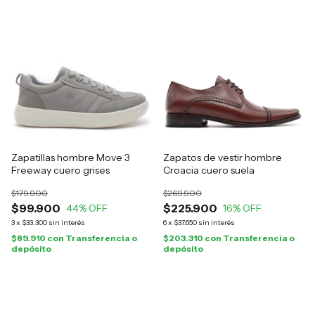
Zapatillas hombre Move 3
Zapatos de vestir hombre
Freeway cuero grises
Croacia cuero suela
$179.900
$269.900
$99.900
$225.900
44
% OFF
16
% OFF
3
x
$33.300
sin interés
6
x
$37.650
sin interés
$89.910
con
Transferencia o
$203.310
con
Transferencia o
depósito
depósito