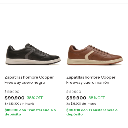
Zapatillas hombre Cooper
Zapatillas hombre Cooper
Freeway cuero negro
Freeway cuero marrón
$159.990
$159.990
$99.900
$99.900
38
% OFF
38
% OFF
3
x
$33.300
sin interés
3
x
$33.300
sin interés
$89.910
con
Transferencia o
$89.910
con
Transferencia o
depósito
depósito