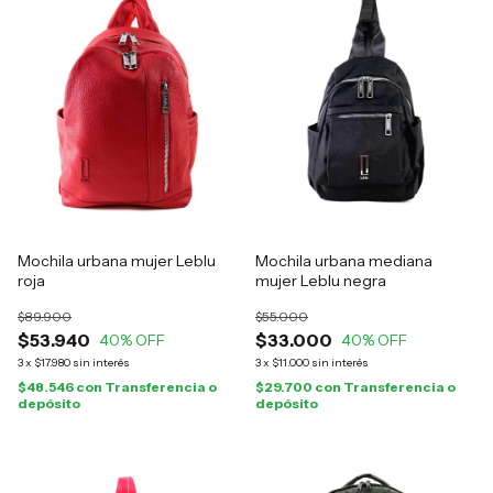
Mochila urbana mujer Leblu
Mochila urbana mediana
roja
mujer Leblu negra
$89.900
$55.000
$53.940
$33.000
40
% OFF
40
% OFF
3
x
$17.980
sin interés
3
x
$11.000
sin interés
$48.546
con
Transferencia o
$29.700
con
Transferencia o
depósito
depósito