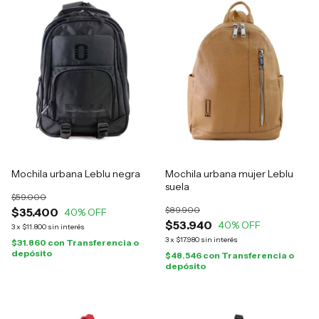
Mochila urbana Leblu negra
Mochila urbana mujer Leblu
suela
$59.000
$89.900
$35.400
40
% OFF
$53.940
40
% OFF
3
x
$11.800
sin interés
3
x
$17.980
sin interés
$31.860
con
Transferencia o
depósito
$48.546
con
Transferencia o
depósito