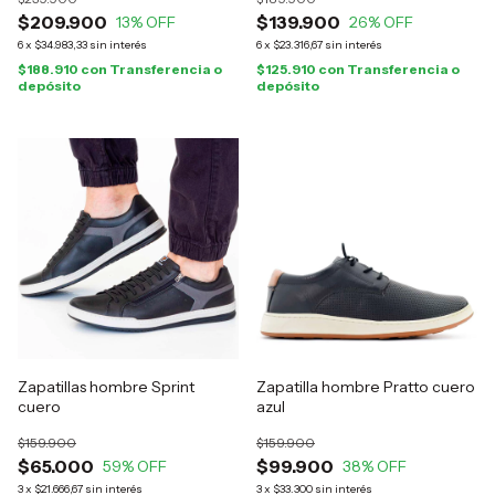
$209.900
$139.900
13
% OFF
26
% OFF
6
x
$34.983,33
sin interés
6
x
$23.316,67
sin interés
$188.910
con
Transferencia o
$125.910
con
Transferencia o
depósito
depósito
Zapatillas hombre Sprint
Zapatilla hombre Pratto cuero
cuero
azul
$159.900
$159.900
$65.000
$99.900
59
% OFF
38
% OFF
3
x
$21.666,67
sin interés
3
x
$33.300
sin interés