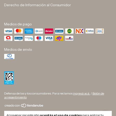
Derecho de Información al Consumidor
Medios de pago
Medios de envío
Defensa de las y los consumidores. Para reclamos
ingresá acá.
/
Botón de
arrepentimiento
Copyright DINO BUTELLI - 33709627169 - 2026. Todos los derechos
Al navegar por este sitio
aceptás el uso de cookies
para agilizar tu
reservados.