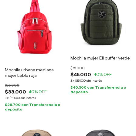
Mochila mujer Eli puffer verde
$75.000
Mochila urbana mediana
$45.000
40
% OFF
mujer Leblu roja
3
x
$15.000
sin interés
$55.000
$40.500
con
Transferencia o
$33.000
40
% OFF
depósito
3
x
$11.000
sin interés
$29.700
con
Transferencia o
depósito