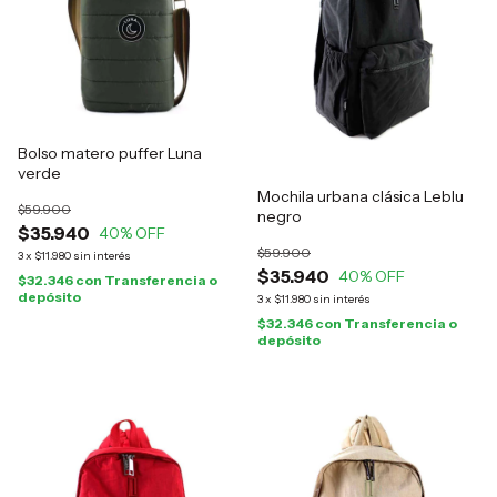
Bolso matero puffer Luna
verde
Mochila urbana clásica Leblu
$59.900
negro
$35.940
40
% OFF
$59.900
3
x
$11.980
sin interés
$35.940
40
% OFF
$32.346
con
Transferencia o
depósito
3
x
$11.980
sin interés
$32.346
con
Transferencia o
depósito