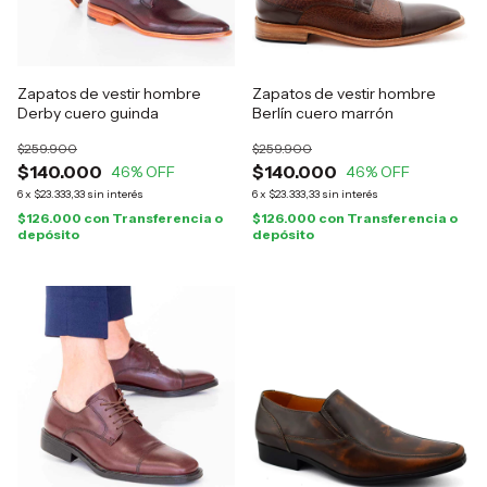
Zapatos de vestir hombre
Zapatos de vestir hombre
Derby cuero guinda
Berlín cuero marrón
$259.900
$259.900
$140.000
$140.000
46
% OFF
46
% OFF
6
x
$23.333,33
sin interés
6
x
$23.333,33
sin interés
$126.000
con
Transferencia o
$126.000
con
Transferencia o
depósito
depósito