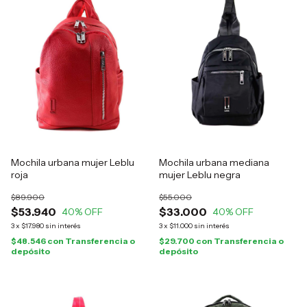
Mochila urbana mujer Leblu
Mochila urbana mediana
roja
mujer Leblu negra
$89.900
$55.000
$53.940
$33.000
40
% OFF
40
% OFF
3
x
$17.980
sin interés
3
x
$11.000
sin interés
$48.546
con
Transferencia o
$29.700
con
Transferencia o
depósito
depósito