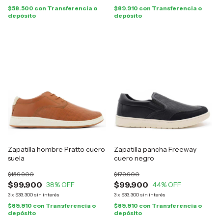
$58.500
con
Transferencia o
$89.910
con
Transferencia o
depósito
depósito
Zapatilla hombre Pratto cuero
Zapatilla pancha Freeway
suela
cuero negro
$159.900
$179.900
$99.900
$99.900
38
% OFF
44
% OFF
3
x
$33.300
sin interés
3
x
$33.300
sin interés
$89.910
con
Transferencia o
$89.910
con
Transferencia o
depósito
depósito