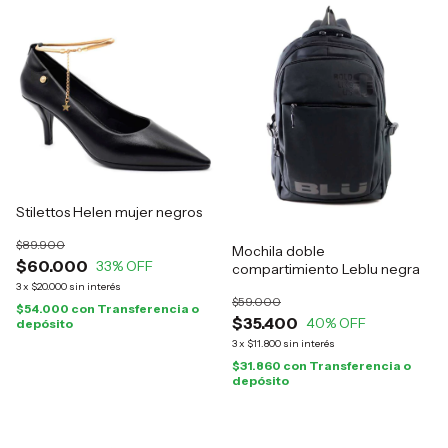
Stilettos Helen mujer negros
$89.900
Mochila doble
$60.000
33
% OFF
compartimiento Leblu negra
3
x
$20.000
sin interés
$59.000
$54.000
con
Transferencia o
$35.400
40
% OFF
depósito
3
x
$11.800
sin interés
$31.860
con
Transferencia o
depósito