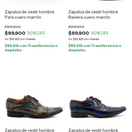
Zapatos de vestir hombre
Zapatos de vestir hombre
Paris cuero marrón
Baviera cuero marrón
$199.900
$199.900
$99.900
$99.900
50
% OFF
50
% OFF
3
x
$33.300
sin interés
3
x
$33.300
sin interés
$89.910
con
Transferencia o
$89.910
con
Transferencia o
depósito
depósito
Zapatos de vestir hombre
Zapatos de vestir hombre