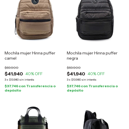
Mochila mujer Hinna puffer
Mochila mujer Hinna puffer
camel
negra
$69.900
$69.900
$41.940
$41.940
40
% OFF
40
% OFF
3
x
$13.980
sin interés
3
x
$13.980
sin interés
$37.746
con
Transferencia o
$37.746
con
Transferencia o
depósito
depósito