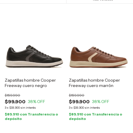
Zapatillas hombre Cooper
Zapatillas hombre Cooper
Freeway cuero negro
Freeway cuero marrón
$159.990
$159.990
$99.900
$99.900
38
% OFF
38
% OFF
3
x
$33.300
sin interés
3
x
$33.300
sin interés
$89.910
con
Transferencia o
$89.910
con
Transferencia o
depósito
depósito