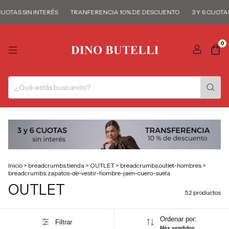
 SIN INTERÉS
TRANFERENCIA 10% DE DESCUENTO
3 Y 6 CUOTAS SIN I
0
Inicio
>
breadcrumbs.tienda
>
OUTLET
>
breadcrumbs.outlet-hombres
>
breadcrumbs.zapatos-de-vestir-hombre-jaen-cuero-suela
OUTLET
52 productos
Ordenar por:
Filtrar
Más vendidos