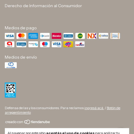
Derecho de Información al Consumidor
Medios de pago
Medios de envío
Defensa de las y los consumidores. Para reclamos
ingresá acá.
/
Botón de
arrepentimiento
Copyright DINO BUTELLI - 33709627169 - 2026. Todos los derechos
Al navegar por este sitio
aceptás el uso de cookies
para agilizar tu
reservados.