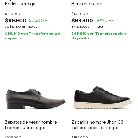
Berlin cuero gris
Berlin cuero azul
$199.900
$199.900
$99.900
$99.900
50
% OFF
50
% OFF
3
x
$33.300
sin interés
3
x
$33.300
sin interés
$89.910
con
Transferencia o
$89.910
con
Transferencia o
depósito
depósito
Zapatos de vestir hombre
Zapatilla hombre Jhon 03
Lebron cuero negro
Talles especiales negro
$239.900
$189.900