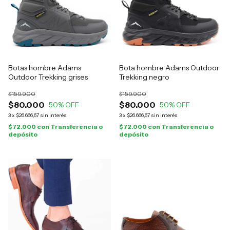
Botas hombre Adams
Bota hombre Adams Outdoor
Outdoor Trekking grises
Trekking negro
$159.900
$159.900
$80.000
$80.000
50
% OFF
50
% OFF
3
x
$26.666,67
sin interés
3
x
$26.666,67
sin interés
$72.000
con
Transferencia o
$72.000
con
Transferencia o
depósito
depósito