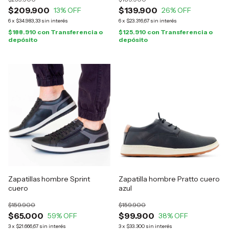
$209.900
$139.900
13
% OFF
26
% OFF
6
x
$34.983,33
sin interés
6
x
$23.316,67
sin interés
$188.910
con
Transferencia o
$125.910
con
Transferencia o
depósito
depósito
Zapatillas hombre Sprint
Zapatilla hombre Pratto cuero
cuero
azul
$159.900
$159.900
$65.000
$99.900
59
% OFF
38
% OFF
3
x
$21.666,67
sin interés
3
x
$33.300
sin interés