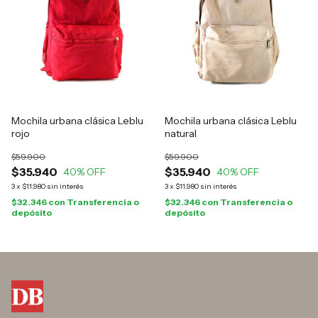
Mochila urbana clásica Leblu
Mochila urbana clásica Leblu
rojo
natural
$59.900
$59.900
$35.940
$35.940
40
% OFF
40
% OFF
3
x
$11.980
sin interés
3
x
$11.980
sin interés
$32.346
con
Transferencia o
$32.346
con
Transferencia o
depósito
depósito