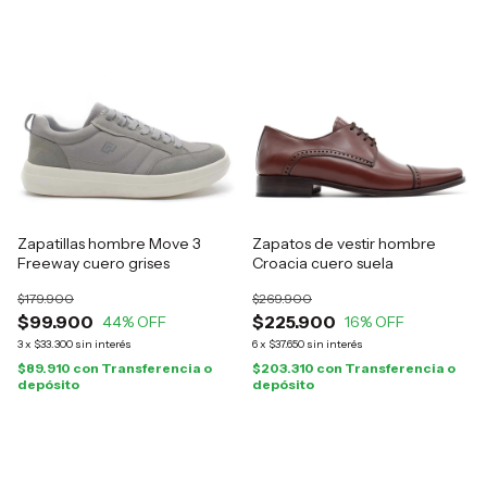
Zapatillas hombre Move 3
Zapatos de vestir hombre
Freeway cuero grises
Croacia cuero suela
$179.900
$269.900
$99.900
$225.900
44
% OFF
16
% OFF
3
x
$33.300
sin interés
6
x
$37.650
sin interés
$89.910
con
Transferencia o
$203.310
con
Transferencia o
depósito
depósito