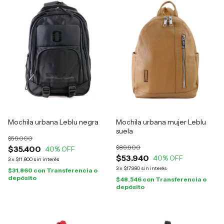
Mochila urbana Leblu negra
Mochila urbana mujer Leblu
suela
$59.000
$89.900
$35.400
40
% OFF
$53.940
40
% OFF
3
x
$11.800
sin interés
3
x
$17.980
sin interés
$31.860
con
Transferencia o
depósito
$48.546
con
Transferencia o
depósito