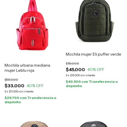
Mochila mujer Eli puffer verde
$75.000
Mochila urbana mediana
$45.000
40
% OFF
mujer Leblu roja
3
x
$15.000
sin interés
$55.000
$40.500
con
Transferencia o
$33.000
40
% OFF
depósito
3
x
$11.000
sin interés
$29.700
con
Transferencia o
depósito