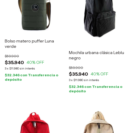
Bolso matero puffer Luna
verde
Mochila urbana clásica Leblu
$59.900
negro
$35.940
40
% OFF
$59.900
3
x
$11.980
sin interés
$35.940
40
% OFF
$32.346
con
Transferencia o
depósito
3
x
$11.980
sin interés
$32.346
con
Transferencia o
depósito