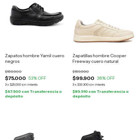
Zapatos hombre Yamil cuero
Zapatillas hombre Cooper
negros
Freeway cuero natural
$159.900
$159.990
$75.000
$99.900
53
% OFF
38
% OFF
3
x
$25.000
sin interés
3
x
$33.300
sin interés
$67.500
con
Transferencia o
$89.910
con
Transferencia o
depósito
depósito