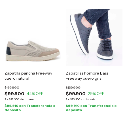
Zapatilla pancha Freeway
Zapatillas hombre Bass
cuero natural
Freeway cuero gris
$179.900
$139.900
$99.900
$99.900
44
% OFF
29
% OFF
3
x
$33.300
sin interés
3
x
$33.300
sin interés
$89.910
con
Transferencia o
$89.910
con
Transferencia o
depósito
depósito