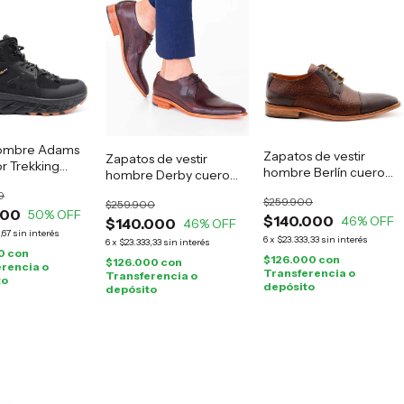
ombre Adams
Zapatos de vestir
Zapatos de vestir
r Trekking
hombre Berlín cuero
hombre Derby cuero
marrón
guinda
0
$259.900
$259.900
000
50
% OFF
$140.000
46
% OFF
$140.000
46
% OFF
,67
sin interés
6
x
$23.333,33
sin interés
6
x
$23.333,33
sin interés
0
con
$126.000
con
$126.000
con
rencia o
Transferencia o
Transferencia o
to
depósito
depósito