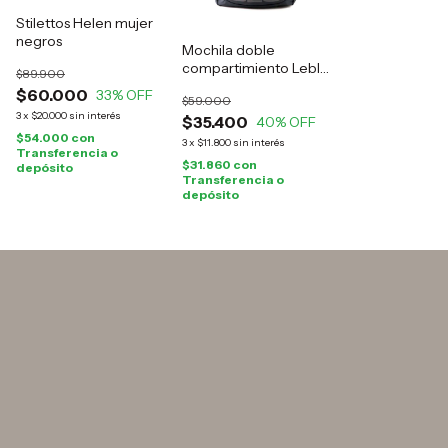
Stilettos Helen mujer
negros
Mochila doble
compartimiento Leblu
$89.900
negra
$60.000
33
% OFF
$59.000
3
x
$20.000
sin interés
$35.400
40
% OFF
$54.000
con
3
x
$11.800
sin interés
Transferencia o
$31.860
con
depósito
Transferencia o
depósito