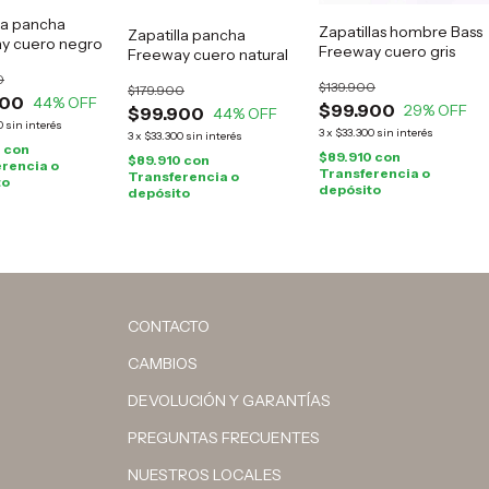
la pancha
Zapatillas hombre Bass
Zapatilla pancha
y cuero negro
Freeway cuero gris
Freeway cuero natural
0
$139.900
$179.900
900
44
% OFF
$99.900
29
% OFF
$99.900
44
% OFF
0
sin interés
3
x
$33.300
sin interés
3
x
$33.300
sin interés
0
con
$89.910
con
$89.910
con
rencia o
Transferencia o
Transferencia o
to
depósito
depósito
CONTACTO
CAMBIOS
DEVOLUCIÓN Y GARANTÍAS
PREGUNTAS FRECUENTES
NUESTROS LOCALES