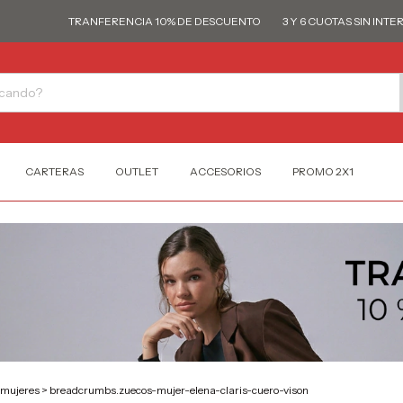
TRANFERENCIA 10% DE DESCUENTO
3 Y 6 CUOTAS SIN INTERÉS
CARTERAS
OUTLET
ACCESORIOS
PROMO 2X1
-mujeres
>
breadcrumbs.zuecos-mujer-elena-claris-cuero-vison