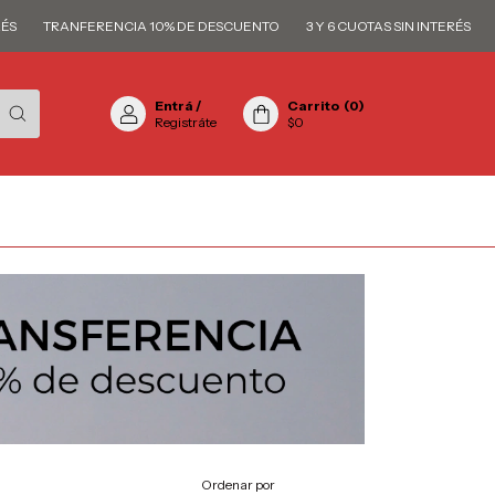
TRANFERENCIA 10% DE DESCUENTO
3 Y 6 CUOTAS SIN INTERÉS
TRAN
Entrá
/
Carrito
(
0
)
Registráte
$0
Ordenar por