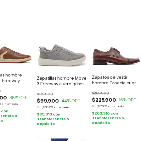
llas hombre
Zapatos de vestir
Zapatillas hombre Move
 Freeway
hombre Croacia cuero
3 Freeway cuero grises
marrón
suela
0
$269.900
$179.900
900
38
% OFF
$225.900
16
% OFF
$99.900
44
% OFF
0
sin interés
6
x
$37.650
sin interés
3
x
$33.300
sin interés
0
con
$203.310
con
$89.910
con
rencia o
Transferencia o
Transferencia o
to
depósito
depósito