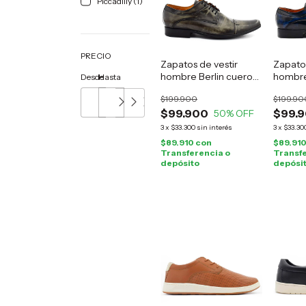
Piccadilly (1)
PRECIO
Zapatos de vestir
Zapatos
hombre Berlin cuero
hombre
Desde
Hasta
gris
azul
$199.900
$199.90
$99.900
$99.
50
% OFF
3
x
$33.300
sin interés
3
x
$33.30
$89.910
con
$89.91
Transferencia o
Transfe
depósito
depósi