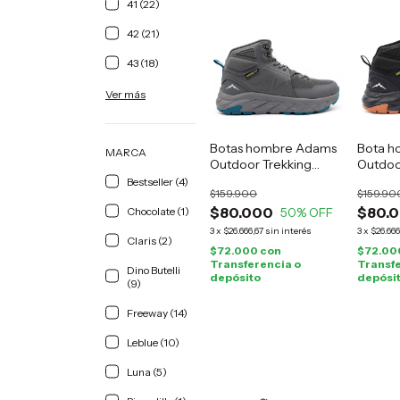
41 (22)
42 (21)
43 (18)
Ver más
Botas hombre Adams
Bota h
MARCA
Outdoor Trekking
Outdoo
grises
negro
Bestseller (4)
$159.900
$159.90
$80.000
$80.
Chocolate (1)
50
% OFF
3
x
$26.666,67
sin interés
3
x
$26.666
Claris (2)
$72.000
con
$72.00
Transferencia o
Transfe
Dino Butelli
depósito
depósi
(9)
Freeway (14)
Leblue (10)
Luna (5)