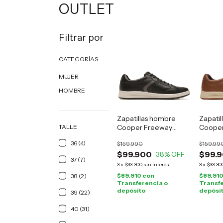
OUTLET
Filtrar por
CATEGORÍAS
MUJER
HOMBRE
Zapatillas hombre
Zapati
TALLE
Cooper Freeway
Cooper
cuero negro
cuero 
36 (4)
$159.990
$159.99
$99.900
$99.
38
% OFF
37 (7)
3
x
$33.300
sin interés
3
x
$33.30
$89.910
con
$89.91
38 (2)
Transferencia o
Transfe
depósito
depósi
39 (22)
40 (31)