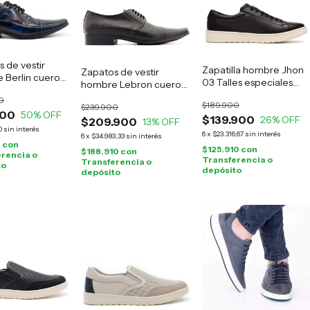
 de vestir
Zapatilla hombre Jhon
Zapatos de vestir
 Berlin cuero
03 Talles especiales
hombre Lebron cuero
negro
negro
0
$189.900
$239.900
900
50
% OFF
$139.900
26
% OFF
$209.900
13
% OFF
0
sin interés
6
x
$23.316,67
sin interés
6
x
$34.983,33
sin interés
0
con
$125.910
con
$188.910
con
rencia o
Transferencia o
Transferencia o
to
depósito
depósito