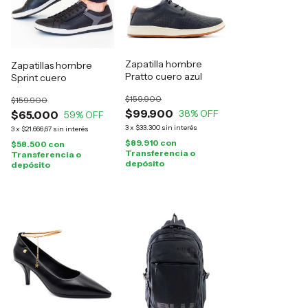
Zapatilla hombre
Zapatillas hombre
Pratto cuero azul
Sprint cuero
$159.900
$159.900
$99.900
38
% OFF
$65.000
59
% OFF
3
x
$33.300
sin interés
3
x
$21.666,67
sin interés
$89.910
con
$58.500
con
Transferencia o
Transferencia o
depósito
depósito