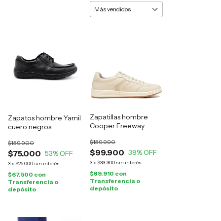
Zapatillas hombre
Zapatos hombre Yamil
Cooper Freeway
cuero negros
cuero natural
$159.990
$159.900
$99.900
38
% OFF
$75.000
53
% OFF
3
x
$33.300
sin interés
3
x
$25.000
sin interés
$89.910
con
$67.500
con
Transferencia o
Transferencia o
depósito
depósito