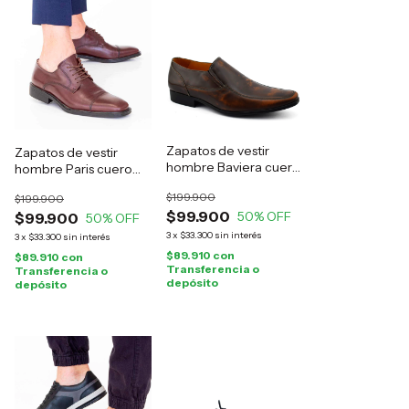
Zapatos de vestir
Zapatos de vestir
hombre Baviera cuero
hombre Paris cuero
marrón
marrón
$199.900
$199.900
$99.900
50
% OFF
$99.900
50
% OFF
3
x
$33.300
sin interés
3
x
$33.300
sin interés
$89.910
con
$89.910
con
Transferencia o
Transferencia o
depósito
depósito