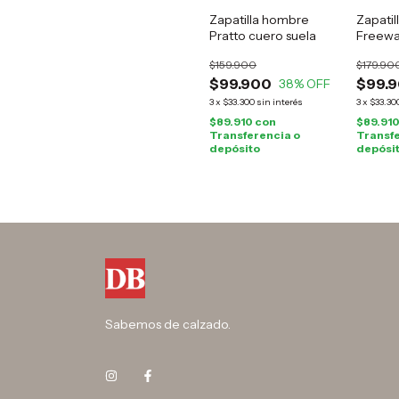
Zapatilla hombre
Zapatil
Pratto cuero suela
Freewa
$159.900
$179.90
$99.900
$99.
38
% OFF
3
x
$33.300
sin interés
3
x
$33.30
$89.910
con
$89.91
Transferencia o
Transfe
depósito
depósi
Sabemos de calzado.