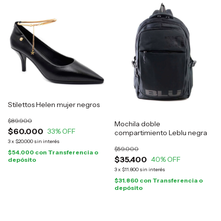
Stilettos Helen mujer negros
$89.900
Mochila doble
$60.000
33
% OFF
compartimiento Leblu negra
3
x
$20.000
sin interés
$59.000
$54.000
con
Transferencia o
$35.400
40
% OFF
depósito
3
x
$11.800
sin interés
$31.860
con
Transferencia o
depósito