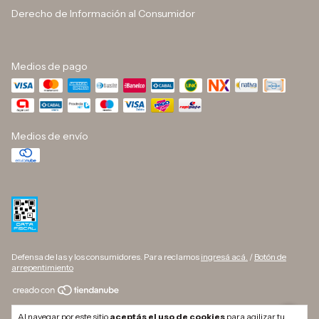
Derecho de Información al Consumidor
Medios de pago
Medios de envío
Defensa de las y los consumidores. Para reclamos
ingresá acá.
/
Botón de
arrepentimiento
Copyright DINO BUTELLI - 33709627169 - 2026. Todos los derechos
Al navegar por este sitio
aceptás el uso de cookies
para agilizar tu
reservados.