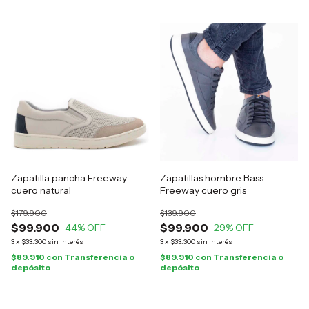
Zapatilla pancha Freeway
Zapatillas hombre Bass
cuero natural
Freeway cuero gris
$179.900
$139.900
$99.900
$99.900
44
% OFF
29
% OFF
3
x
$33.300
sin interés
3
x
$33.300
sin interés
$89.910
con
Transferencia o
$89.910
con
Transferencia o
depósito
depósito