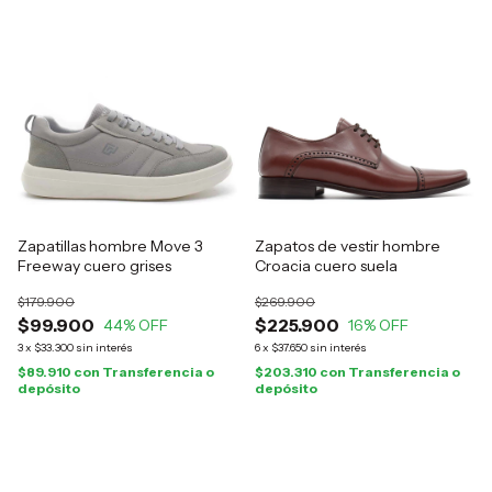
Zapatillas hombre Move 3
Zapatos de vestir hombre
Freeway cuero grises
Croacia cuero suela
$179.900
$269.900
$99.900
$225.900
44
% OFF
16
% OFF
3
x
$33.300
sin interés
6
x
$37.650
sin interés
$89.910
con
Transferencia o
$203.310
con
Transferencia o
depósito
depósito