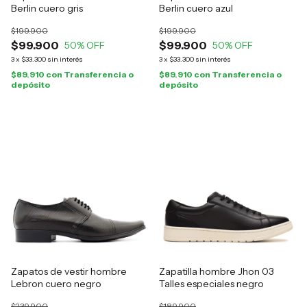
Berlin cuero gris
Berlin cuero azul
$199.900
$199.900
$99.900
$99.900
50
% OFF
50
% OFF
3
x
$33.300
sin interés
3
x
$33.300
sin interés
$89.910
con
Transferencia o
$89.910
con
Transferencia o
depósito
depósito
Zapatos de vestir hombre
Zapatilla hombre Jhon 03
Lebron cuero negro
Talles especiales negro
$239.900
$189.900