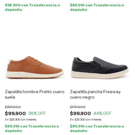
$58.500
con
Transferencia o
$89.910
con
Transferencia o
depósito
depósito
Zapatilla hombre Pratto cuero
Zapatilla pancha Freeway
suela
cuero negro
$159.900
$179.900
$99.900
$99.900
38
% OFF
44
% OFF
3
x
$33.300
sin interés
3
x
$33.300
sin interés
$89.910
con
Transferencia o
$89.910
con
Transferencia o
depósito
depósito