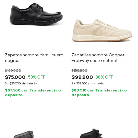
Zapatos hombre Yamil cuero
Zapatillas hombre Cooper
negros
Freeway cuero natural
$159.900
$159.990
$75.000
$99.900
53
% OFF
38
% OFF
3
x
$25.000
sin interés
3
x
$33.300
sin interés
$67.500
con
Transferencia o
$89.910
con
Transferencia o
depósito
depósito