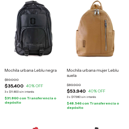
Mochila urbana Leblu negra
Mochila urbana mujer Leblu
suela
$59.000
$89.900
$35.400
40
% OFF
$53.940
40
% OFF
3
x
$11.800
sin interés
3
x
$17.980
sin interés
$31.860
con
Transferencia o
depósito
$48.546
con
Transferencia o
depósito