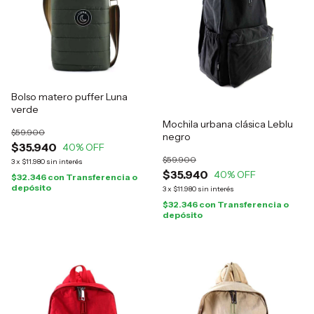
Bolso matero puffer Luna
verde
Mochila urbana clásica Leblu
$59.900
negro
$35.940
40
% OFF
$59.900
3
x
$11.980
sin interés
$35.940
40
% OFF
$32.346
con
Transferencia o
depósito
3
x
$11.980
sin interés
$32.346
con
Transferencia o
depósito