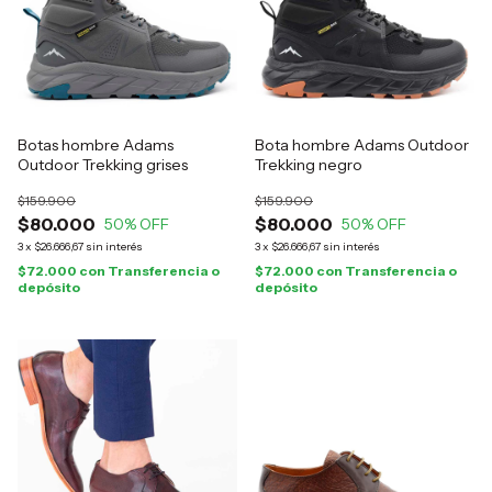
Botas hombre Adams
Bota hombre Adams Outdoor
Outdoor Trekking grises
Trekking negro
$159.900
$159.900
$80.000
$80.000
50
% OFF
50
% OFF
3
x
$26.666,67
sin interés
3
x
$26.666,67
sin interés
$72.000
con
Transferencia o
$72.000
con
Transferencia o
depósito
depósito