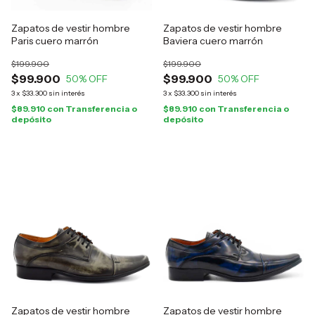
Zapatos de vestir hombre
Zapatos de vestir hombre
Paris cuero marrón
Baviera cuero marrón
$199.900
$199.900
$99.900
$99.900
50
% OFF
50
% OFF
3
x
$33.300
sin interés
3
x
$33.300
sin interés
$89.910
con
Transferencia o
$89.910
con
Transferencia o
depósito
depósito
Zapatos de vestir hombre
Zapatos de vestir hombre