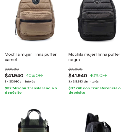
Mochila mujer Hinna puffer
Mochila mujer Hinna puffer
camel
negra
$69.900
$69.900
$41.940
$41.940
40
% OFF
40
% OFF
3
x
$13.980
sin interés
3
x
$13.980
sin interés
$37.746
con
Transferencia o
$37.746
con
Transferencia o
depósito
depósito