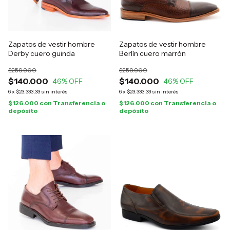
Zapatos de vestir hombre
Zapatos de vestir hombre
Derby cuero guinda
Berlín cuero marrón
$259.900
$259.900
$140.000
$140.000
46
% OFF
46
% OFF
6
x
$23.333,33
sin interés
6
x
$23.333,33
sin interés
$126.000
con
Transferencia o
$126.000
con
Transferencia o
depósito
depósito