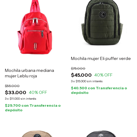
Mochila mujer Eli puffer verde
$75.000
Mochila urbana mediana
$45.000
40
% OFF
mujer Leblu roja
3
x
$15.000
sin interés
$55.000
$40.500
con
Transferencia o
$33.000
40
% OFF
depósito
3
x
$11.000
sin interés
$29.700
con
Transferencia o
depósito