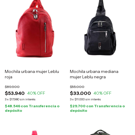
Mochila urbana mujer Leblu
Mochila urbana mediana
roja
mujer Leblu negra
$89.900
$55.000
$53.940
$33.000
40
% OFF
40
% OFF
3
x
$17.980
sin interés
3
x
$11.000
sin interés
$48.546
con
Transferencia o
$29.700
con
Transferencia o
depósito
depósito