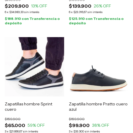
$209.900
$139.900
13
% OFF
26
% OFF
6
x
$34.983,33
sin interés
6
x
$23.316,67
sin interés
$188.910
con
Transferencia o
$125.910
con
Transferencia o
depósito
depósito
Zapatillas hombre Sprint
Zapatilla hombre Pratto cuero
cuero
azul
$159.900
$159.900
$65.000
$99.900
59
% OFF
38
% OFF
3
x
$21.666,67
sin interés
3
x
$33.300
sin interés