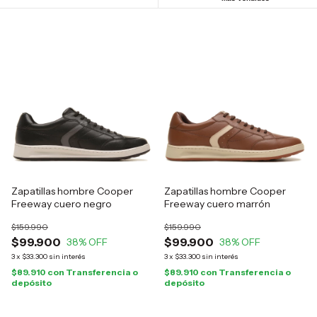
Zapatillas hombre Cooper
Zapatillas hombre Cooper
Freeway cuero negro
Freeway cuero marrón
$159.990
$159.990
$99.900
$99.900
38
% OFF
38
% OFF
3
x
$33.300
sin interés
3
x
$33.300
sin interés
$89.910
con
Transferencia o
$89.910
con
Transferencia o
depósito
depósito