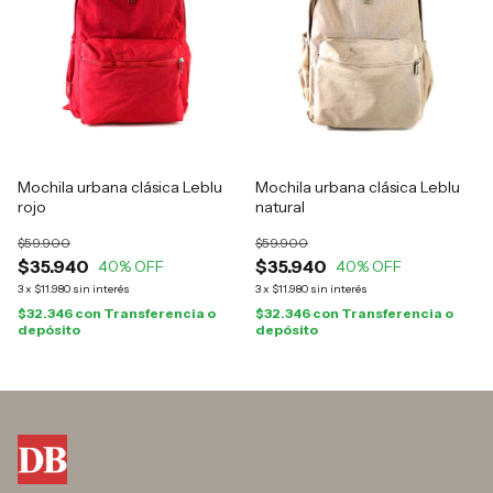
Mochila urbana clásica Leblu
Mochila urbana clásica Leblu
rojo
natural
$59.900
$59.900
$35.940
$35.940
40
% OFF
40
% OFF
3
x
$11.980
sin interés
3
x
$11.980
sin interés
$32.346
con
Transferencia o
$32.346
con
Transferencia o
depósito
depósito