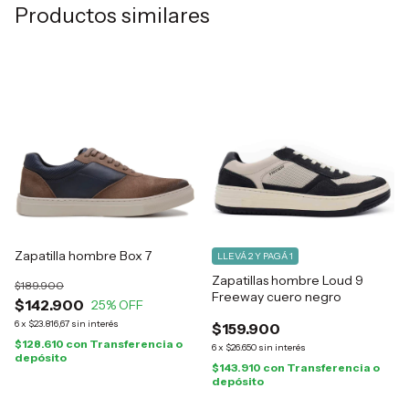
Productos similares
Zapatilla hombre Box 7
LLEVÁ 2 Y PAGÁ 1
Zapatillas hombre Loud 9
$189.900
Freeway cuero negro
$142.900
25
% OFF
6
x
$23.816,67
sin interés
$159.900
$128.610
con
Transferencia o
6
x
$26.650
sin interés
depósito
$143.910
con
Transferencia o
depósito