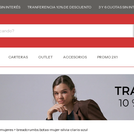
NTERÉS
TRANFERENCIA 10% DE DESCUENTO
3 Y 6 CUOTAS SIN INTERÉS
CARTERAS
OUTLET
ACCESORIOS
PROMO 2X1
-mujeres
>
breadcrumbs.botas-mujer-silvia-claris-azul