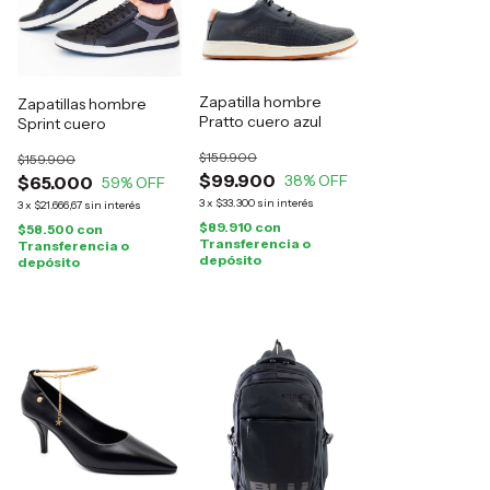
Zapatilla hombre
Zapatillas hombre
Pratto cuero azul
Sprint cuero
$159.900
$159.900
$99.900
38
% OFF
$65.000
59
% OFF
3
x
$33.300
sin interés
3
x
$21.666,67
sin interés
$89.910
con
$58.500
con
Transferencia o
Transferencia o
depósito
depósito