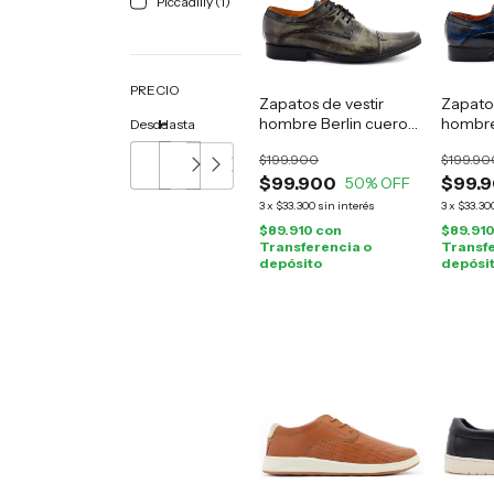
Piccadilly (1)
PRECIO
Zapatos de vestir
Zapatos
hombre Berlin cuero
hombre
Desde
Hasta
gris
azul
$199.900
$199.90
$99.900
$99.
50
% OFF
3
x
$33.300
sin interés
3
x
$33.30
$89.910
con
$89.91
Transferencia o
Transfe
depósito
depósi