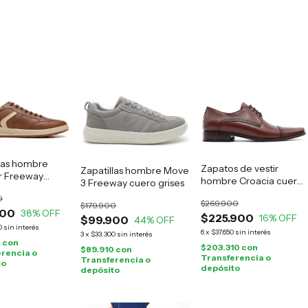
llas hombre
Zapatos de vestir
Zapatillas hombre Move
 Freeway
hombre Croacia cuero
3 Freeway cuero grises
marrón
suela
0
$269.900
$179.900
900
38
% OFF
$225.900
16
% OFF
$99.900
44
% OFF
0
sin interés
6
x
$37.650
sin interés
3
x
$33.300
sin interés
0
con
$203.310
con
$89.910
con
rencia o
Transferencia o
Transferencia o
to
depósito
depósito