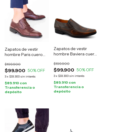
Zapatos de vestir
Zapatos de vestir
hombre Baviera cuero
hombre Paris cuero
marrón
marrón
$199.900
$199.900
$99.900
50
% OFF
$99.900
50
% OFF
3
x
$33.300
sin interés
3
x
$33.300
sin interés
$89.910
con
$89.910
con
Transferencia o
Transferencia o
depósito
depósito