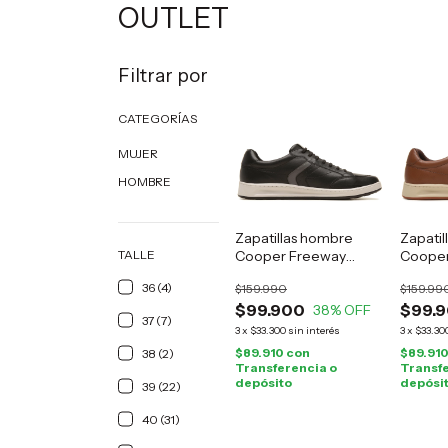
OUTLET
Filtrar por
CATEGORÍAS
MUJER
HOMBRE
Zapatillas hombre
Zapati
TALLE
Cooper Freeway
Cooper
cuero negro
cuero 
36 (4)
$159.990
$159.99
$99.900
$99.
38
% OFF
37 (7)
3
x
$33.300
sin interés
3
x
$33.30
$89.910
con
$89.91
38 (2)
Transferencia o
Transfe
depósito
depósi
39 (22)
40 (31)