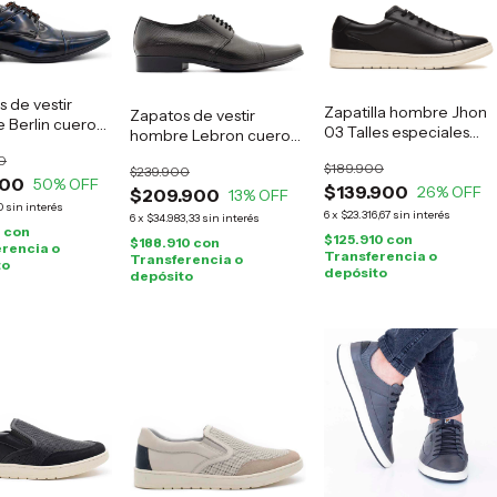
 de vestir
Zapatilla hombre Jhon
Zapatos de vestir
 Berlin cuero
03 Talles especiales
hombre Lebron cuero
negro
negro
0
$189.900
$239.900
900
50
% OFF
$139.900
26
% OFF
$209.900
13
% OFF
0
sin interés
6
x
$23.316,67
sin interés
6
x
$34.983,33
sin interés
0
con
$125.910
con
$188.910
con
rencia o
Transferencia o
Transferencia o
to
depósito
depósito