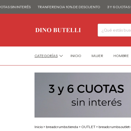
 SIN INTERÉS
TRANFERENCIA 10% DE DESCUENTO
3 Y 6 CUOTAS SIN I
CATEGORÍAS
INICIO
MUJER
HOMBRE
Inicio
>
breadcrumbs.tienda
>
OUTLET
>
breadcrumbs.outlet