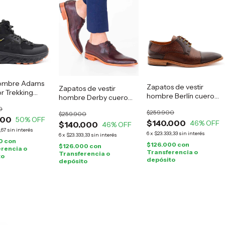
ombre Adams
Zapatos de vestir
Zapatos de vestir
r Trekking
hombre Berlín cuero
hombre Derby cuero
marrón
guinda
0
$259.900
$259.900
000
50
% OFF
$140.000
46
% OFF
$140.000
46
% OFF
,67
sin interés
6
x
$23.333,33
sin interés
6
x
$23.333,33
sin interés
0
con
$126.000
con
$126.000
con
rencia o
Transferencia o
Transferencia o
to
depósito
depósito