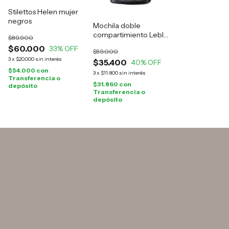
Stilettos Helen mujer
negros
Mochila doble
compartimiento Leblu
$89.900
negra
$60.000
33
% OFF
$59.000
3
x
$20.000
sin interés
$35.400
40
% OFF
$54.000
con
3
x
$11.800
sin interés
Transferencia o
$31.860
con
depósito
Transferencia o
depósito