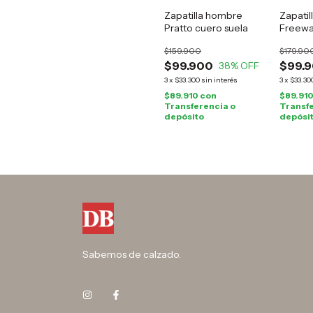
Zapatilla hombre
Zapatil
Pratto cuero suela
Freewa
$159.900
$179.90
$99.900
$99.
38
% OFF
3
x
$33.300
sin interés
3
x
$33.30
$89.910
con
$89.91
Transferencia o
Transfe
depósito
depósi
Sabemos de calzado.