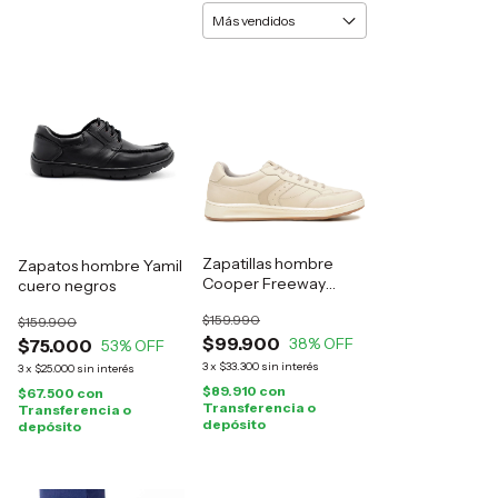
Zapatillas hombre
Zapatos hombre Yamil
Cooper Freeway
cuero negros
cuero natural
$159.990
$159.900
$99.900
38
% OFF
$75.000
53
% OFF
3
x
$33.300
sin interés
3
x
$25.000
sin interés
$89.910
con
$67.500
con
Transferencia o
Transferencia o
depósito
depósito