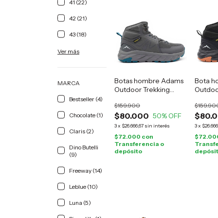
41 (22)
42 (21)
43 (18)
Ver más
Botas hombre Adams
Bota h
MARCA
Outdoor Trekking
Outdoo
grises
negro
Bestseller (4)
$159.900
$159.90
$80.000
$80.
Chocolate (1)
50
% OFF
3
x
$26.666,67
sin interés
3
x
$26.666
Claris (2)
$72.000
con
$72.00
Transferencia o
Transfe
Dino Butelli
depósito
depósi
(9)
Freeway (14)
Leblue (10)
Luna (5)