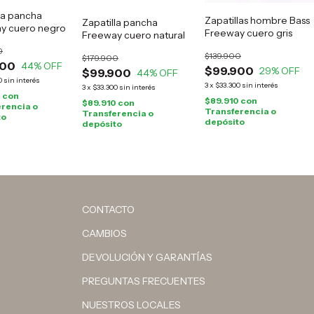
la pancha
Zapatillas hombre Bass
Zapatilla pancha
y cuero negro
Freeway cuero gris
Freeway cuero natural
0
$139.900
$179.900
900
44
% OFF
$99.900
29
% OFF
$99.900
44
% OFF
0
sin interés
3
x
$33.300
sin interés
3
x
$33.300
sin interés
0
con
$89.910
con
$89.910
con
rencia o
Transferencia o
Transferencia o
to
depósito
depósito
CONTACTO
CAMBIOS
DEVOLUCIÓN Y GARANTÍAS
PREGUNTAS FRECUENTES
NUESTROS LOCALES