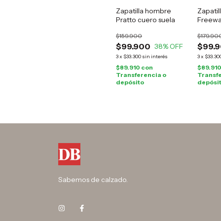
Zapatilla hombre
Zapatil
Pratto cuero suela
Freewa
$159.900
$179.90
$99.900
$99.
38
% OFF
3
x
$33.300
sin interés
3
x
$33.30
$89.910
con
$89.91
Transferencia o
Transfe
depósito
depósi
Sabemos de calzado.