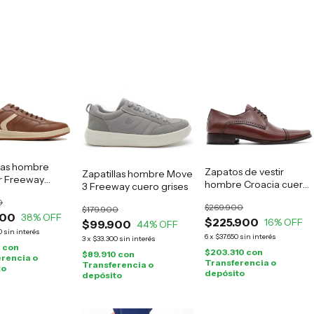
llas hombre
Zapatos de vestir
Zapatillas hombre Move
 Freeway
hombre Croacia cuero
3 Freeway cuero grises
marrón
suela
0
$269.900
$179.900
900
38
% OFF
$225.900
16
% OFF
$99.900
44
% OFF
0
sin interés
6
x
$37.650
sin interés
3
x
$33.300
sin interés
0
con
$203.310
con
$89.910
con
rencia o
Transferencia o
Transferencia o
to
depósito
depósito