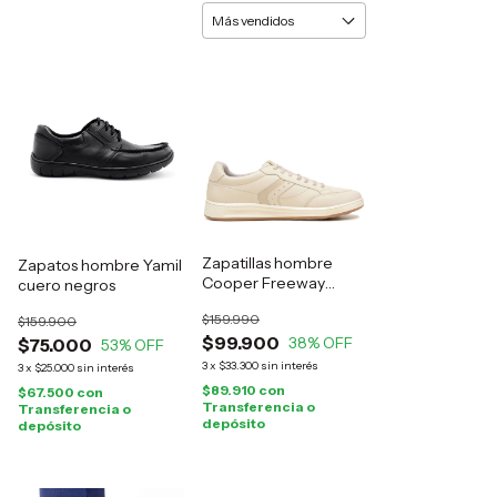
Zapatillas hombre
Zapatos hombre Yamil
Cooper Freeway
cuero negros
cuero natural
$159.990
$159.900
$99.900
38
% OFF
$75.000
53
% OFF
3
x
$33.300
sin interés
3
x
$25.000
sin interés
$89.910
con
$67.500
con
Transferencia o
Transferencia o
depósito
depósito