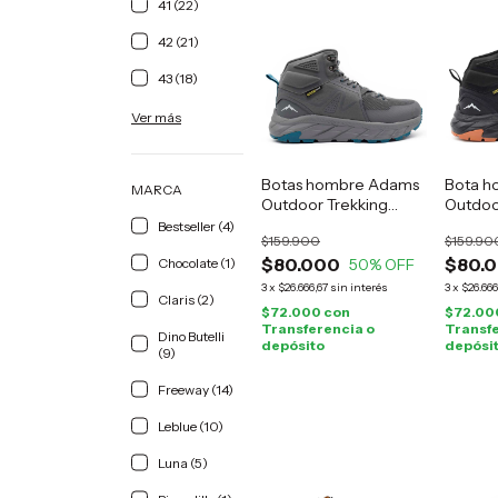
41 (22)
42 (21)
43 (18)
Ver más
Botas hombre Adams
Bota h
MARCA
Outdoor Trekking
Outdoo
grises
negro
Bestseller (4)
$159.900
$159.90
$80.000
$80.
Chocolate (1)
50
% OFF
3
x
$26.666,67
sin interés
3
x
$26.666
Claris (2)
$72.000
con
$72.00
Transferencia o
Transfe
Dino Butelli
depósito
depósi
(9)
Freeway (14)
Leblue (10)
Luna (5)