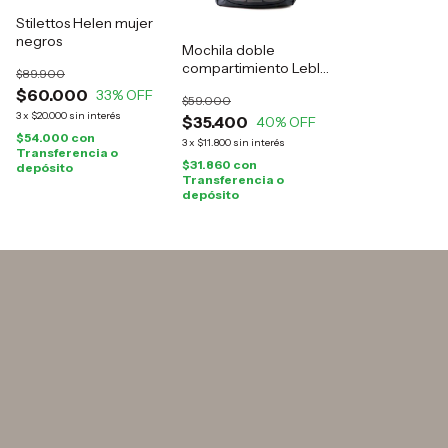
Stilettos Helen mujer
negros
Mochila doble
compartimiento Leblu
$89.900
negra
$60.000
33
% OFF
$59.000
3
x
$20.000
sin interés
$35.400
40
% OFF
$54.000
con
3
x
$11.800
sin interés
Transferencia o
$31.860
con
depósito
Transferencia o
depósito