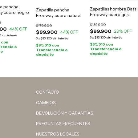
la pancha
Zapatillas hombre Bass
Zapatilla pancha
y cuero negro
Freeway cuero gris
Freeway cuero natural
0
$139.900
$179.900
900
44
% OFF
$99.900
29
% OFF
$99.900
44
% OFF
0
sin interés
3
x
$33.300
sin interés
3
x
$33.300
sin interés
0
con
$89.910
con
$89.910
con
rencia o
Transferencia o
Transferencia o
to
depósito
depósito
CONTACTO
CAMBIOS
DEVOLUCIÓN Y GARANTÍAS
PREGUNTAS FRECUENTES
NUESTROS LOCALES