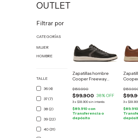
OUTLET
Filtrar por
CATEGORÍAS
MUJER
HOMBRE
Zapatillas hombre
Zapati
TALLE
Cooper Freeway
Cooper
cuero negro
cuero 
36 (4)
$159.990
$159.99
$99.900
$99.
38
% OFF
37 (7)
3
x
$33.300
sin interés
3
x
$33.30
$89.910
con
$89.91
38 (2)
Transferencia o
Transfe
depósito
depósi
39 (22)
40 (31)