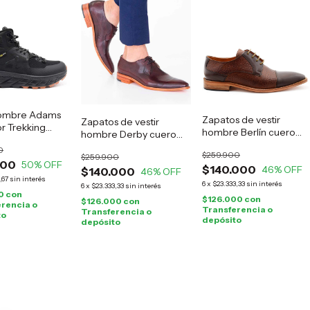
ombre Adams
Zapatos de vestir
Zapatos de vestir
r Trekking
hombre Berlín cuero
hombre Derby cuero
marrón
guinda
0
$259.900
$259.900
000
50
% OFF
$140.000
46
% OFF
$140.000
46
% OFF
,67
sin interés
6
x
$23.333,33
sin interés
6
x
$23.333,33
sin interés
0
con
$126.000
con
$126.000
con
rencia o
Transferencia o
Transferencia o
to
depósito
depósito