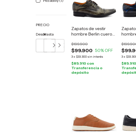
Piccadilly (1)
PRECIO
Zapatos de vestir
Zapatos
hombre Berlin cuero
hombre
Desde
Hasta
gris
azul
$199.900
$199.90
$99.900
$99.
50
% OFF
3
x
$33.300
sin interés
3
x
$33.30
$89.910
con
$89.91
Transferencia o
Transfe
depósito
depósi