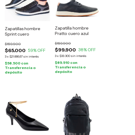
Zapatilla hombre
Zapatillas hombre
Pratto cuero azul
Sprint cuero
$159.900
$159.900
$99.900
38
% OFF
$65.000
59
% OFF
3
x
$33.300
sin interés
3
x
$21.666,67
sin interés
$89.910
con
$58.500
con
Transferencia o
Transferencia o
depósito
depósito