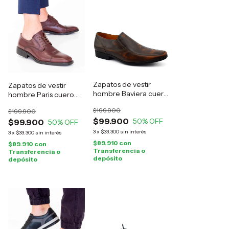
Zapatos de vestir
Zapatos de vestir
hombre Baviera cuero
hombre Paris cuero
marrón
marrón
$199.900
$199.900
$99.900
50
% OFF
$99.900
50
% OFF
3
x
$33.300
sin interés
3
x
$33.300
sin interés
$89.910
con
$89.910
con
Transferencia o
Transferencia o
depósito
depósito