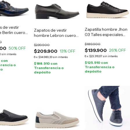
 de vestir
Zapatilla hombre Jhon
Zapatos de vestir
 Berlin cuero
03 Talles especiales
hombre Lebron cuero
negro
negro
0
$189.900
$239.900
900
50
% OFF
$139.900
26
% OFF
$209.900
13
% OFF
0
sin interés
6
x
$23.316,67
sin interés
6
x
$34.983,33
sin interés
0
con
$125.910
con
$188.910
con
rencia o
Transferencia o
Transferencia o
to
depósito
depósito