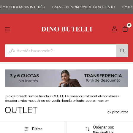
6 CUOTAS SIN INTERÉS
TRANFERENCIA 10% DE DESCUENTO
3 Y 6 CUOT
0
Inicio
>
breadcrumbs.tienda
>
OUTLET
>
breadcrumbs.outlet-hombres
>
breadcrumbs.mocasines-de-vestir-hombre-leute-cuero-marron
OUTLET
52 productos
Ordenar por:
Filtrar
Más vendidos