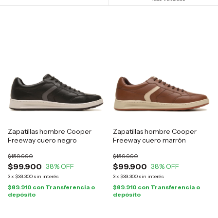
Zapatillas hombre Cooper
Zapatillas hombre Cooper
Freeway cuero negro
Freeway cuero marrón
$159.990
$159.990
$99.900
$99.900
38
% OFF
38
% OFF
3
x
$33.300
sin interés
3
x
$33.300
sin interés
$89.910
con
Transferencia o
$89.910
con
Transferencia o
depósito
depósito