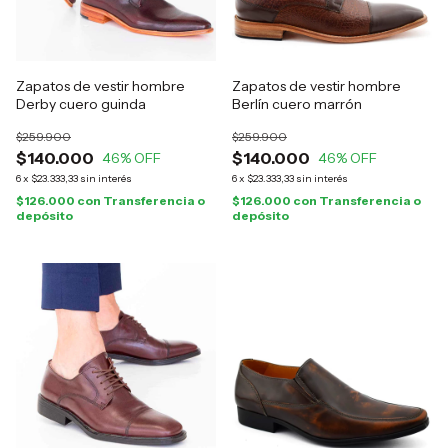
Zapatos de vestir hombre
Zapatos de vestir hombre
Derby cuero guinda
Berlín cuero marrón
$259.900
$259.900
$140.000
$140.000
46
% OFF
46
% OFF
6
x
$23.333,33
sin interés
6
x
$23.333,33
sin interés
$126.000
con
Transferencia o
$126.000
con
Transferencia o
depósito
depósito