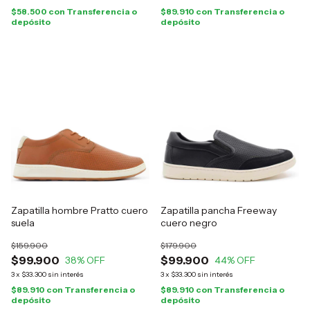
$58.500
con
Transferencia o
$89.910
con
Transferencia o
depósito
depósito
Zapatilla hombre Pratto cuero
Zapatilla pancha Freeway
suela
cuero negro
$159.900
$179.900
$99.900
$99.900
38
% OFF
44
% OFF
3
x
$33.300
sin interés
3
x
$33.300
sin interés
$89.910
con
Transferencia o
$89.910
con
Transferencia o
depósito
depósito