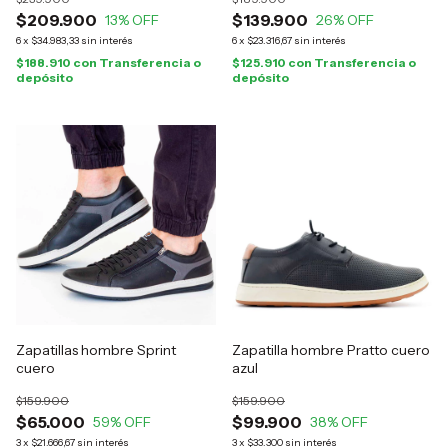
$209.900
$139.900
13
% OFF
26
% OFF
6
x
$34.983,33
sin interés
6
x
$23.316,67
sin interés
$188.910
con
Transferencia o
$125.910
con
Transferencia o
depósito
depósito
Zapatillas hombre Sprint
Zapatilla hombre Pratto cuero
cuero
azul
$159.900
$159.900
$65.000
$99.900
59
% OFF
38
% OFF
3
x
$21.666,67
sin interés
3
x
$33.300
sin interés