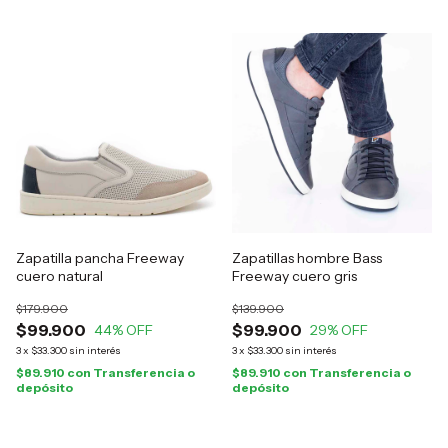
Zapatilla pancha Freeway
Zapatillas hombre Bass
cuero natural
Freeway cuero gris
$179.900
$139.900
$99.900
$99.900
44
% OFF
29
% OFF
3
x
$33.300
sin interés
3
x
$33.300
sin interés
$89.910
con
Transferencia o
$89.910
con
Transferencia o
depósito
depósito