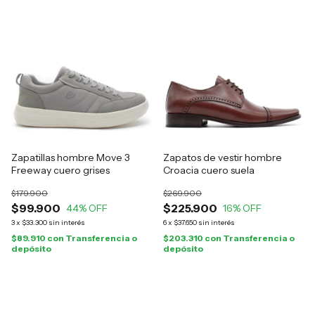
Zapatillas hombre Move 3
Zapatos de vestir hombre
Freeway cuero grises
Croacia cuero suela
$179.900
$269.900
$99.900
$225.900
44
% OFF
16
% OFF
3
x
$33.300
sin interés
6
x
$37.650
sin interés
$89.910
con
Transferencia o
$203.310
con
Transferencia o
depósito
depósito