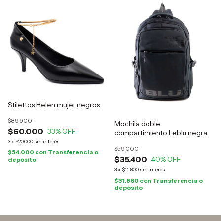
Stilettos Helen mujer negros
$89.900
Mochila doble
$60.000
33
% OFF
compartimiento Leblu negra
3
x
$20.000
sin interés
$59.000
$54.000
con
Transferencia o
$35.400
40
% OFF
depósito
3
x
$11.800
sin interés
$31.860
con
Transferencia o
depósito