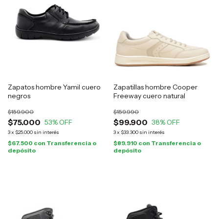
Zapatos hombre Yamil cuero
Zapatillas hombre Cooper
negros
Freeway cuero natural
$159.900
$159.990
$75.000
$99.900
53
% OFF
38
% OFF
3
x
$25.000
sin interés
3
x
$33.300
sin interés
$67.500
con
Transferencia o
$89.910
con
Transferencia o
depósito
depósito