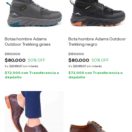
Botas hombre Adams
Bota hombre Adams Outdoor
Outdoor Trekking grises
Trekking negro
$159.900
$159.900
$80.000
$80.000
50
% OFF
50
% OFF
3
x
$26.666,67
sin interés
3
x
$26.666,67
sin interés
$72.000
con
Transferencia o
$72.000
con
Transferencia o
depósito
depósito