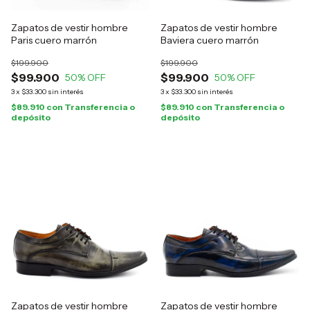
Zapatos de vestir hombre
Zapatos de vestir hombre
Paris cuero marrón
Baviera cuero marrón
$199.900
$199.900
$99.900
$99.900
50
% OFF
50
% OFF
3
x
$33.300
sin interés
3
x
$33.300
sin interés
$89.910
con
Transferencia o
$89.910
con
Transferencia o
depósito
depósito
Zapatos de vestir hombre
Zapatos de vestir hombre