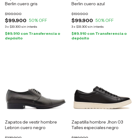
Berlin cuero gris
Berlin cuero azul
$199.900
$199.900
$99.900
$99.900
50
% OFF
50
% OFF
3
x
$33.300
sin interés
3
x
$33.300
sin interés
$89.910
con
Transferencia o
$89.910
con
Transferencia o
depósito
depósito
Zapatos de vestir hombre
Zapatilla hombre Jhon 03
Lebron cuero negro
Talles especiales negro
$239.900
$189.900