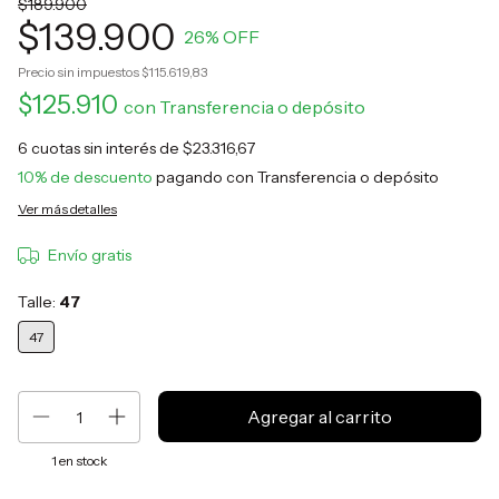
$189.900
$139.900
26
% OFF
Precio sin impuestos
$115.619,83
$125.910
con
Transferencia o depósito
6
cuotas sin interés de
$23.316,67
10% de descuento
pagando con Transferencia o depósito
Ver más detalles
Envío gratis
Talle:
47
47
1
en stock