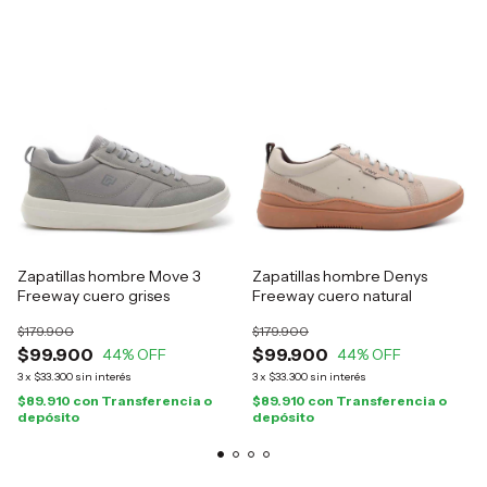
Zapatillas hombre Move 3
Zapatillas hombre Denys
Freeway cuero grises
Freeway cuero natural
$179.900
$179.900
$99.900
$99.900
44
% OFF
44
% OFF
3
x
$33.300
sin interés
3
x
$33.300
sin interés
$89.910
con
Transferencia o
$89.910
con
Transferencia o
depósito
depósito