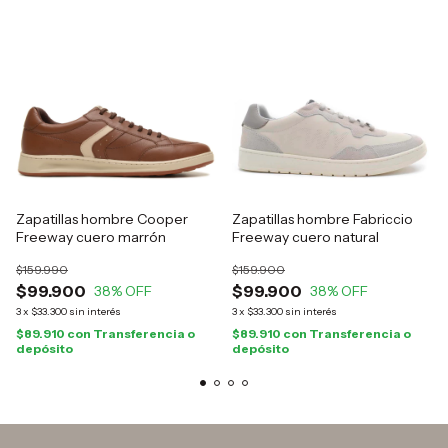
Zapatillas hombre Cooper
Zapatillas hombre Fabriccio
Freeway cuero marrón
Freeway cuero natural
$159.990
$159.900
$99.900
$99.900
38
% OFF
38
% OFF
3
x
$33.300
sin interés
3
x
$33.300
sin interés
$89.910
con
Transferencia o
$89.910
con
Transferencia o
depósito
depósito