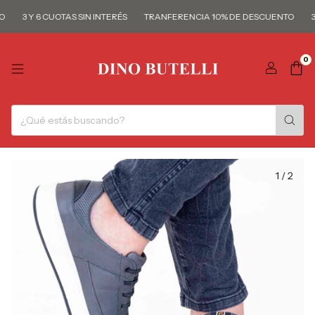
3 Y 6 CUOTAS SIN INTERÉS
TRANFERENCIA 10% DE DESCUENTO
3 
0
1
/
2