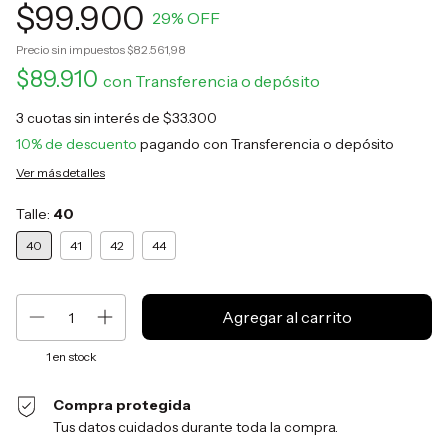
$99.900
29
% OFF
Precio sin impuestos
$82.561,98
$89.910
con
Transferencia o depósito
3
cuotas sin interés de
$33.300
10% de descuento
pagando con Transferencia o depósito
Ver más detalles
Talle:
40
40
41
42
44
1
en stock
Compra protegida
Tus datos cuidados durante toda la compra.