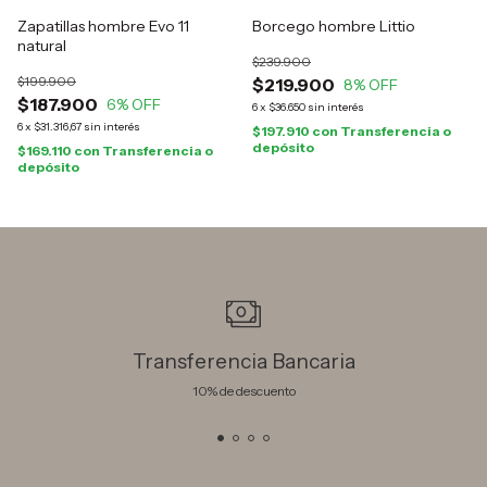
Zapatillas hombre Evo 11
Borcego hombre Littio
natural
$239.900
$199.900
$219.900
8
% OFF
$187.900
6
% OFF
6
x
$36.650
sin interés
6
x
$31.316,67
sin interés
$197.910
con
Transferencia o
depósito
$169.110
con
Transferencia o
depósito
Transferencia Bancaria
10% de descuento