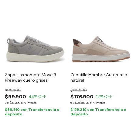
Zapatillas hombre Move 3
Zapatilla Hombre Automatic
Freeway cuero grises
natural
$179.900
$199.900
$99.900
$176.900
44
% OFF
12
% OFF
3
x
$33.300
sin interés
6
x
$29.483,33
sin interés
$89.910
con
Transferencia o
$159.210
con
Transferencia o
depósito
depósito