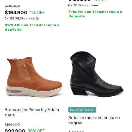
6
x
$21.650
sin interés
$219.900
$194.900
$116.910
con
Transferencia o
11
% OFF
depósito
6
x
$32.483,33
sin interés
$175.410
con
Transferencia o
depósito
Botas mujer Piccadilly Adela
LLEVÁ 2 Y PAGÁ 1
suela
Botas texanas mujer cuero
negras
$164.900
$99.900
39
% OFF