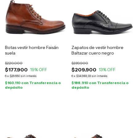
Botas vestir hombre Faisán
Zapatos de vestir hombre
suela
Baltazar cuero negro
$220.000
$239.900
$177.900
$209.900
19
% OFF
13
% OFF
6
x
$29.650
sin interés
6
x
$34.983,33
sin interés
$160.110
con
Transferencia o
$188.910
con
Transferencia o
depósito
depósito