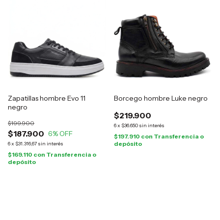
Zapatillas hombre Evo 11
Borcego hombre Luke negro
negro
$219.900
$199.900
6
x
$36.650
sin interés
$187.900
6
% OFF
$197.910
con
Transferencia o
depósito
6
x
$31.316,67
sin interés
$169.110
con
Transferencia o
depósito