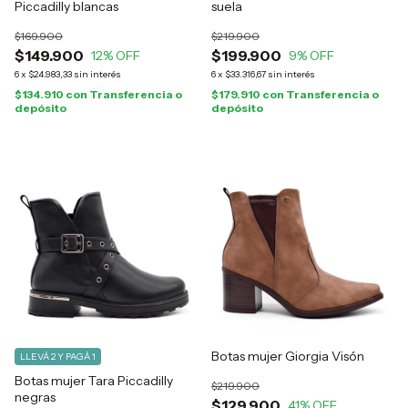
Piccadilly blancas
suela
$169.900
$219.900
$149.900
$199.900
12
% OFF
9
% OFF
6
x
$24.983,33
sin interés
6
x
$33.316,67
sin interés
$134.910
con
Transferencia o
$179.910
con
Transferencia o
depósito
depósito
Botas mujer Giorgia Visón
LLEVÁ 2 Y PAGÁ 1
Botas mujer Tara Piccadilly
$219.900
negras
$129.900
41
% OFF