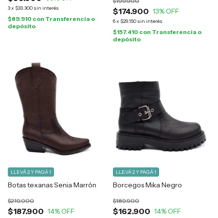
$199.900
3
x
$33.300
sin interés
$174.900
13
% OFF
$89.910
con
Transferencia o
6
x
$29.150
sin interés
depósito
$157.410
con
Transferencia o
depósito
LLEVÁ 2 Y PAGÁ 1
LLEVÁ 2 Y PAGÁ 1
Botas texanas Senia Marrón
Borcegos Mika Negro
$219.000
$189.900
$187.900
$162.900
14
% OFF
14
% OFF