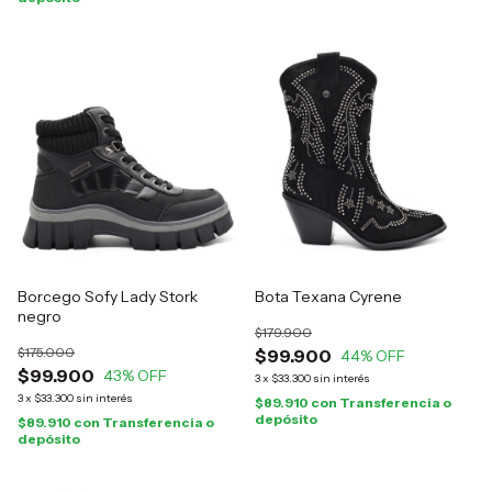
Borcego Sofy Lady Stork
Bota Texana Cyrene
negro
$179.900
$175.000
$99.900
44
% OFF
$99.900
43
% OFF
3
x
$33.300
sin interés
3
x
$33.300
sin interés
$89.910
con
Transferencia o
depósito
$89.910
con
Transferencia o
depósito