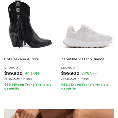
Bota Texana Aurora
Zapatillas Vizzano Bianca
$179.900
$139.900
$99.900
$99.900
44
% OFF
29
% OFF
3
x
$33.300
sin interés
3
x
$33.300
sin interés
$89.910
con
Transferencia o
$89.910
con
Transferencia o
depósito
depósito