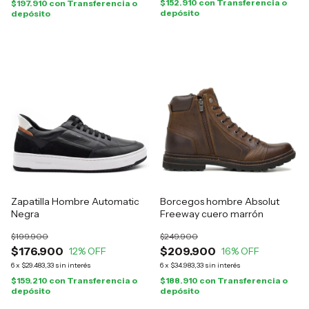
$152.910
con
Transferencia o
$197.910
con
Transferencia o
depósito
depósito
Zapatilla Hombre Automatic
Borcegos hombre Absolut
Negra
Freeway cuero marrón
$199.900
$249.900
$176.900
$209.900
12
% OFF
16
% OFF
6
x
$29.483,33
sin interés
6
x
$34.983,33
sin interés
$159.210
con
Transferencia o
$188.910
con
Transferencia o
depósito
depósito