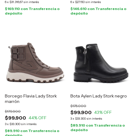
6
x
$31.316,67
sin interés
6
x
$27.150
sin interés
$169.110
con
Transferencia o
$146.610
con
Transferencia o
depósito
depósito
Borcego Flavia Lady Stork
Bota Aylen Lady Stork negro
marrón
$175.000
$179.900
$99.900
43
% OFF
$99.900
44
% OFF
3
x
$33.300
sin interés
3
x
$33.300
sin interés
$89.910
con
Transferencia o
depósito
$89.910
con
Transferencia o
depósito