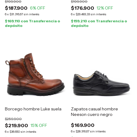
$199.900
$199.900
$187.900
$176.900
6
% OFF
12
% OFF
6
x
$31.316,67
sin interés
6
x
$29.483,33
sin interés
$169.110
con
Transferencia o
$159.210
con
Transferencia o
depósito
depósito
Borcego hombre Luke suela
Zapatos casual hombre
Neeson cuero negro
$259.900
$169.900
$219.900
15
% OFF
6
x
$28.316,67
sin interés
6
x
$36.650
sin interés