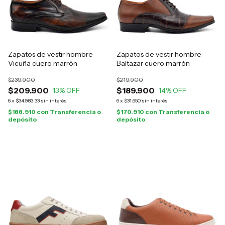
Zapatos de vestir hombre
Zapatos de vestir hombre
Vicuña cuero marrón
Baltazar cuero marrón
$239.900
$219.900
$209.900
$189.900
13
% OFF
14
% OFF
6
x
$34.983,33
sin interés
6
x
$31.650
sin interés
$188.910
con
Transferencia o
$170.910
con
Transferencia o
depósito
depósito