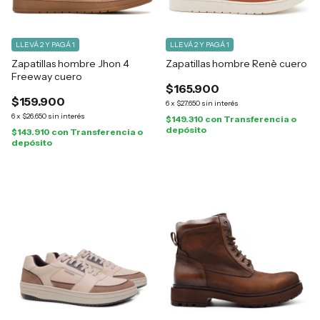
LLEVÁ 2 Y PAGÁ 1
LLEVÁ 2 Y PAGÁ 1
Zapatillas hombre Jhon 4
Zapatillas hombre Renè cuero
Freeway cuero
$165.900
$159.900
6
x
$27.650
sin interés
6
x
$26.650
sin interés
$149.310
con
Transferencia o
depósito
$143.910
con
Transferencia o
depósito