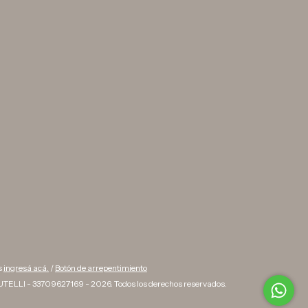
s
ingresá acá.
/
Botón de arrepentimiento
TELLI - 33709627169 - 2026. Todos los derechos reservados.