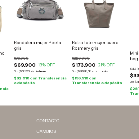
Bandolera mujer Peeta
Bolso tote mujer cuero
gris
Rosmery gris
ano
Mini
bag 
$79.900
$220.000
$69.900
$173.900
13
% OFF
21
% OFF
$44.
3
x
$23.300
sin interés
6
x
$28.983,33
sin interés
$3
$62.910
con
Transferencia
$156.510
con
3
x
$1
o depósito
Transferencia o depósito
ncia
$29
Tran
CONTACTO
CAMBIOS