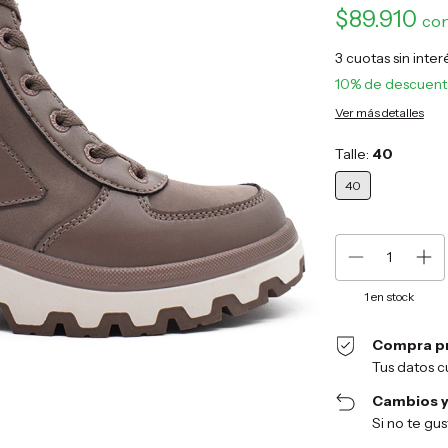
$89.910
co
3
cuotas sin inte
10% de descuen
Ver más detalles
Talle:
40
40
1
en stock
Compra p
Tus datos c
Cambios y
Si no te gu