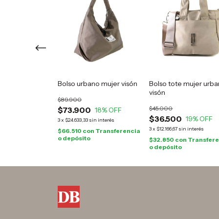
jer Dani
cuero marrón
Bolso urbano mujer visón
Bolso tote mujer urb
nt
visón
$89.900
0
17
% OFF
$45.000
$73.900
18
% OFF
 interés
$36.500
19
% OFF
3
x
$24.633,33
sin interés
n
Transferencia
3
x
$12.166,67
sin interés
$66.510
con
Transferencia
o depósito
$32.850
con
Transfere
o depósito