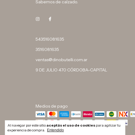
Sabemos de calzado.
543516081635
3516081635
ventas@dinobutelli.com.ar
9 DE JULIO 470 CÓRDOBA-CAPITAL
Medios de pago
Al navegar por este sitio
aceptás el uso de cookies
para agilizar tu
experiencia de compra.
Entendido