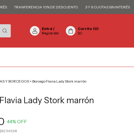
TRANFERENCIA 10% DE DESCUENTO
3 Y 6 CUOTAS SIN INTERÉS
TR
Entrá
/
Carrito
(
0
)
Registráte
$0
AS Y BORCEGOS
>
Borcego Flavia Lady Stork marrón
Flavia Lady Stork marrón
0
44
% OFF
$82.561,98