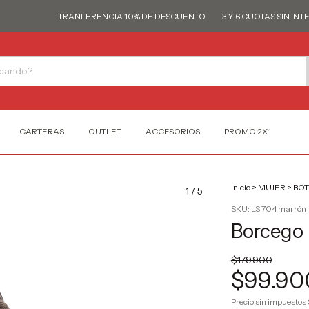
TRANFERENCIA 10% DE DESCUENTO
3 Y 6 CUOTAS SIN INTERÉS
CARTERAS
OUTLET
ACCESORIOS
PROMO 2X1
Inicio
>
MUJER
>
BOT
1
/
5
SKU:
LS 704 marrón
Borcego 
$179.900
$99.90
Precio sin impuestos