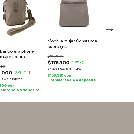
Mochila mujer Constance
Mochila mujer 
cuero gris
Gravagna cuer
 bandolera phone
animal print
mujer natural
$199.900
$119.900
$175.900
$99.900
12
% OFF
17
%
900
6
x
$29.316,67
sin interés
3
x
$33.300
sin interé
3.000
27
% OFF
$158.310
con
$89.910
con
Tra
1.000
sin interés
Transferencia o depósito
o depósito
.700
con
sferencia o depósito