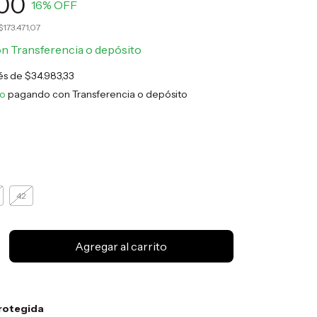
00
16
% OFF
$173.471,07
on
Transferencia o depósito
rés de
$34.983,33
to
pagando con Transferencia o depósito
42
rotegida