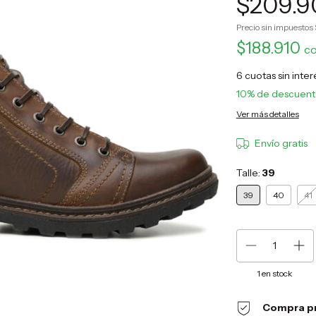
$209.9
Precio sin impuestos
$188.910
c
6
cuotas sin inte
10% de descuen
Ver más detalles
Envío gratis
Talle:
39
39
40
41
1
en stock
Compra p