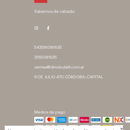
Sabemos de calzado.
543516081635
3516081635
ventas@dinobutelli.com.ar
9 DE JULIO 470 CÓRDOBA-CAPITAL
Medios de pago