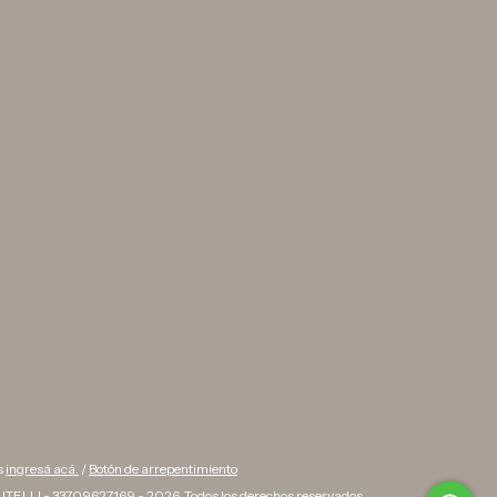
s
ingresá acá.
/
Botón de arrepentimiento
TELLI - 33709627169 - 2026. Todos los derechos reservados.