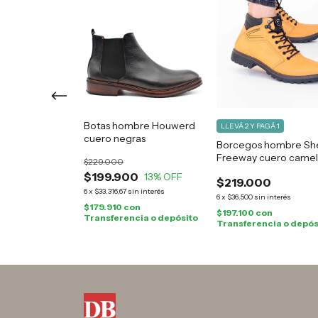
bre Frontier
Botas hombre Houwerd
LLEVÁ 2 Y PAGÁ 1
muza
cuero negras
Borcegos hombre Sh
Freeway cuero came
$229.000
0
$199.900
9
% OFF
13
% OFF
$219.000
sin interés
6
x
$33.316,67
sin interés
6
x
$36.500
sin interés
on
$179.910
con
$197.100
con
cia o depósito
Transferencia o depósito
Transferencia o depós