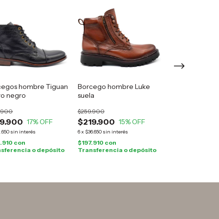
cegos hombre Tiguan
Borcego hombre Luke
Botas hombre F
ro negro
suela
cuero gamuza g
.900
$259.900
$165.000
9.900
$219.900
$149.900
17
% OFF
15
% OFF
9
%
1.650
sin interés
6
x
$36.650
sin interés
6
x
$24.983,33
sin int
.910
con
$197.910
con
$134.910
con
sferencia o depósito
Transferencia o depósito
Transferencia o