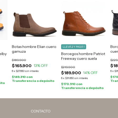
Botas hombre Elian cuero
Bor
LLEVÁ 2 Y PAGÁ 1
gamuza
cue
elby
Borcegos hombre Patriot
l
Freeway cuero suela
$189.900
$229
$165.900
$18
13
% OFF
$219.900
6
x
$27.650
sin interés
6
x
$3
$189.900
14
% OFF
$149.310
con
$170
6
x
$31.650
sin interés
Transferencia o depósito
Tran
ito
$170.910
con
Transferencia o depósito
CONTACTO