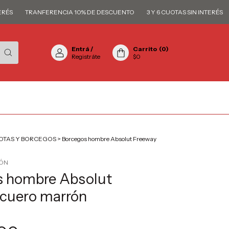
TRANFERENCIA 10% DE DESCUENTO
3 Y 6 CUOTAS SIN INTERÉS
TR
Entrá
/
Carrito
(
0
)
Registráte
$0
OTAS Y BORCEGOS
>
Borcegos hombre Absolut Freeway
RÓN
s hombre Absolut
cuero marrón