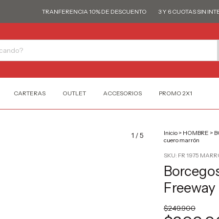
TRANFERENCIA 10% DE DESCUENTO
3 Y 6 CUOTAS SIN INTERÉS
CARTERAS
OUTLET
ACCESORIOS
PROMO 2X1
Inicio
>
HOMBRE
>
B
1
/
5
cuero marrón
SKU:
FR 1975 MAR
Borcego
Freeway 
$249.900