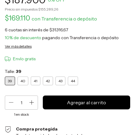
Precio sin impuestos
$155.289,26
$169.110
con
Transferencia o depósito
6
cuotas sin interés de
$31.316,67
10% de descuento
pagando con Transferencia o depósito
Ver más detalles
Envío gratis
Talle:
39
39
40
41
42
43
44
1
en stock
Compra protegida