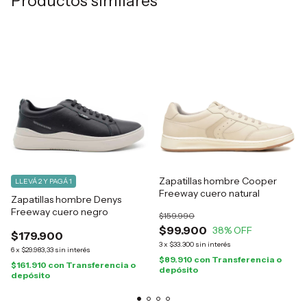
Productos similares
Zapatillas hombre Cooper
LLEVÁ 2 Y PAGÁ 1
Freeway cuero natural
Zapatillas hombre Denys
Freeway cuero negro
$159.990
$99.900
38
% OFF
$179.900
3
x
$33.300
sin interés
6
x
$29.983,33
sin interés
$89.910
con
Transferencia o
$161.910
con
Transferencia o
depósito
depósito