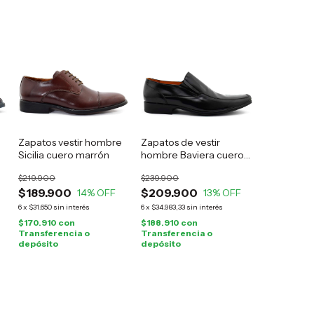
Zapatos vestir hombre
Zapatos de vestir
Sicilia cuero marrón
hombre Baviera cuero
negro
$219.900
$239.900
$189.900
$209.900
14
% OFF
13
% OFF
6
x
$31.650
sin interés
6
x
$34.983,33
sin interés
$170.910
con
$188.910
con
Transferencia o
Transferencia o
depósito
depósito