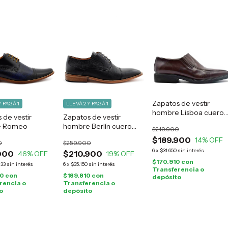
Zapatos de vestir
Y PAGÁ 1
LLEVÁ 2 Y PAGÁ 1
hombre Lisboa cuero
 de vestir
Zapatos de vestir
marrón
e Romeo
hombre Berlín cuero
$219.900
negro
$189.900
14
% OFF
0
$259.900
6
x
$31.650
sin interés
000
$210.900
46
% OFF
19
% OFF
$170.910
con
,33
sin interés
6
x
$35.150
sin interés
Transferencia o
00
con
$189.810
con
depósito
rencia o
Transferencia o
o
depósito