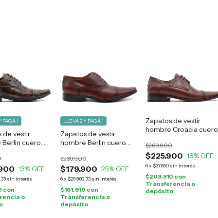
Zapatos de vestir
Y PAGÁ 1
LLEVÁ 2 Y PAGÁ 1
hombre Croacia cuero
 de vestir
Zapatos de vestir
suela
Berlin cuero
hombre Berlin cuero
$269.900
marrón
$225.900
16
% OFF
0
$239.900
6
x
$37.650
sin interés
900
$179.900
13
% OFF
25
% OFF
$203.310
con
,33
sin interés
6
x
$29.983,33
sin interés
Transferencia o
0
con
$161.910
con
depósito
rencia o
Transferencia o
o
depósito