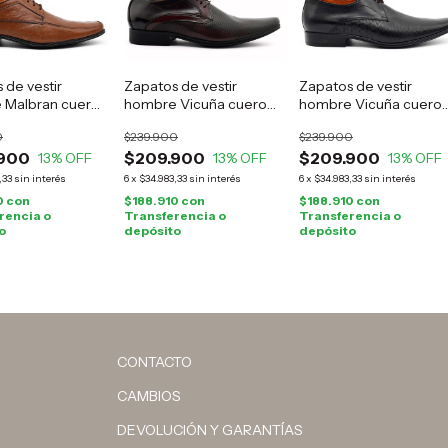
 de vestir
Zapatos de vestir
Zapatos de vestir
 Malbran cuero
hombre Vicuña cuero
hombre Vicuña cuero
a
guinda
negro
0
$239.900
$239.900
900
$209.900
$209.900
13
% OFF
13
% OFF
13
% OFF
,33
sin interés
6
x
$34.983,33
sin interés
6
x
$34.983,33
sin interés
0
con
$188.910
con
$188.910
con
rencia o
Transferencia o
Transferencia o
o
depósito
depósito
CONTACTO
CAMBIOS
DEVOLUCIÓN Y GARANTÍAS