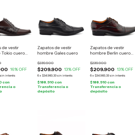
 de vestir
Zapatos de vestir
Zapatos de vestir
 Tokio cuero
hombre Gales cuero
hombre Berlin cuero
guinda
0
$239.900
$239.900
900
$209.900
$209.900
16
% OFF
13
% OFF
13
% OFF
sin interés
6
x
$34.983,33
sin interés
6
x
$34.983,33
sin interés
10
con
$188.910
con
$188.910
con
rencia o
Transferencia o
Transferencia o
o
depósito
depósito