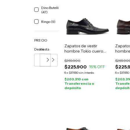
Dino Butelli
(47)
Ringo (9)
PRECIO
Zapatos de vestir
Zapatos
Desde
Hasta
hombre Tokio cuero
hombre
negro
marrón
$269.900
$269.90
$225.900
$225.
16
% OFF
6
x
$37.650
sin interés
6
x
$37.650
$203.310
con
$203.3
Transferencia o
Transfe
depósito
depósit