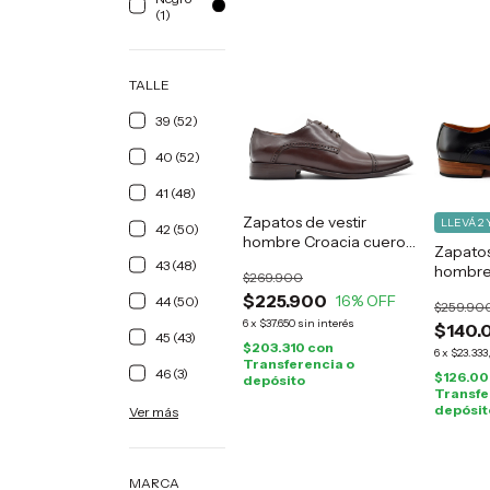
(1)
TALLE
39 (52)
40 (52)
41 (48)
Zapatos de vestir
LLEVÁ 2 
42 (50)
hombre Croacia cuero
Zapatos
marrón
43 (48)
hombr
$269.900
$225.900
16
% OFF
44 (50)
$259.90
6
x
$37.650
sin interés
$140.
45 (43)
$203.310
con
6
x
$23.333
Transferencia o
46 (3)
$126.0
depósito
Transfe
depósit
Ver más
MARCA