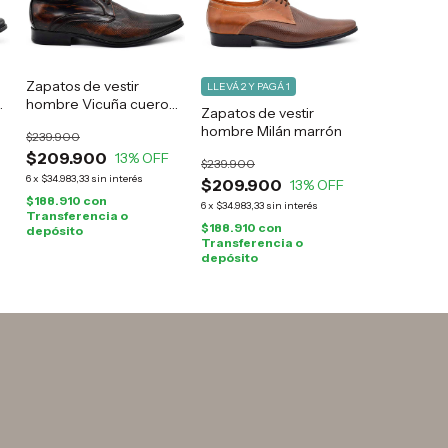
Zapatos de vestir
LLEVÁ 2 Y PAGÁ 1
hombre Vicuña cuero
Zapatos de vestir
marrón
hombre Milán marrón
$239.900
$209.900
13
% OFF
$239.900
6
x
$34.983,33
sin interés
$209.900
13
% OFF
$188.910
con
6
x
$34.983,33
sin interés
Transferencia o
$188.910
con
depósito
Transferencia o
depósito