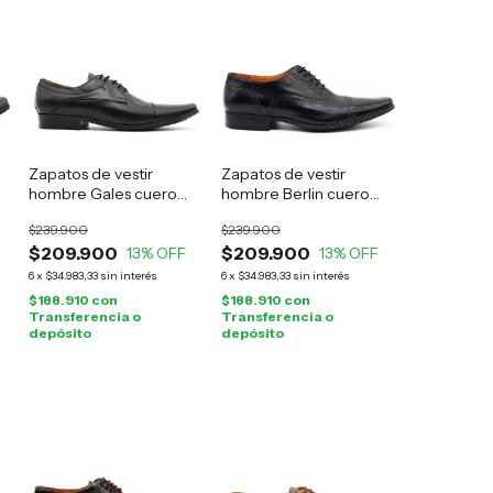
Zapatos de vestir
Zapatos de vestir
hombre Gales cuero
hombre Berlin cuero
negro
negro
$239.900
$239.900
$209.900
$209.900
13
% OFF
13
% OFF
6
x
$34.983,33
sin interés
6
x
$34.983,33
sin interés
$188.910
con
$188.910
con
Transferencia o
Transferencia o
depósito
depósito