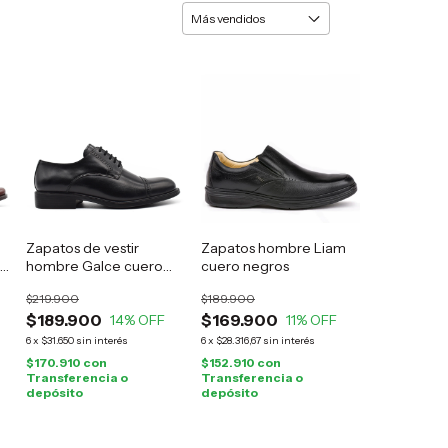
Zapatos de vestir
Zapatos hombre Liam
hombre Galce cuero
cuero negros
negro
$219.900
$189.900
$189.900
$169.900
14
% OFF
11
% OFF
6
x
$31.650
sin interés
6
x
$28.316,67
sin interés
$170.910
con
$152.910
con
Transferencia o
Transferencia o
depósito
depósito