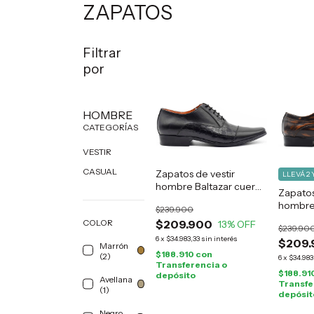
ZAPATOS
Filtrar
por
HOMBRE
CATEGORÍAS
VESTIR
CASUAL
Zapatos de vestir
LLEVÁ 2 
hombre Baltazar cuero
Zapatos
negro
hombre 
$239.900
marrón
COLOR
$209.900
13
% OFF
$239.90
6
x
$34.983,33
sin interés
$209.
Marrón
$188.910
con
(2)
6
x
$34.983
Transferencia o
$188.91
depósito
Avellana
Transfe
(1)
depósit
Negro