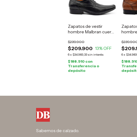
Zapatos de vestir
Zapatos
hombre Malbran cuero
hombre
negro
avellan
$239.900
$239.90
$209.900
$209.
13
% OFF
6
x
$34.983,33
sin interés
6
x
$34.983
$188.910
con
$188.91
Transferencia o
Transfe
depósito
depósit
Sabemos de calzado.