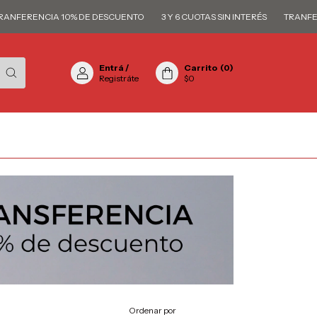
RENCIA 10% DE DESCUENTO
3 Y 6 CUOTAS SIN INTERÉS
TRANFERENCI
Entrá
/
Carrito
(
0
)
Registráte
$0
Ordenar por