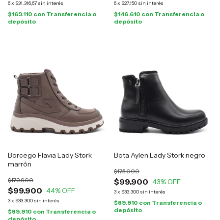
6
x
$31.316,67
sin interés
6
x
$27.150
sin interés
$169.110
con
Transferencia o
$146.610
con
Transferencia o
depósito
depósito
Borcego Flavia Lady Stork
Bota Aylen Lady Stork negro
marrón
$175.000
$179.900
$99.900
43
% OFF
$99.900
44
% OFF
3
x
$33.300
sin interés
3
x
$33.300
sin interés
$89.910
con
Transferencia o
depósito
$89.910
con
Transferencia o
depósito