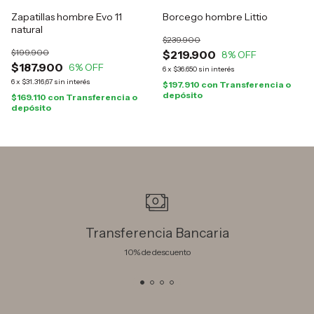
Zapatillas hombre Evo 11
Borcego hombre Littio
natural
$239.900
$199.900
$219.900
8
% OFF
$187.900
6
% OFF
6
x
$36.650
sin interés
6
x
$31.316,67
sin interés
$197.910
con
Transferencia o
depósito
$169.110
con
Transferencia o
depósito
Transferencia Bancaria
10% de descuento