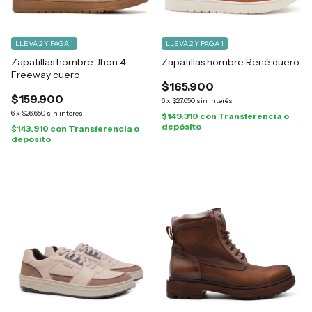
LLEVÁ 2 Y PAGÁ 1
LLEVÁ 2 Y PAGÁ 1
Zapatillas hombre Jhon 4
Zapatillas hombre Renè cuero
Freeway cuero
$165.900
$159.900
6
x
$27.650
sin interés
6
x
$26.650
sin interés
$149.310
con
Transferencia o
depósito
$143.910
con
Transferencia o
depósito