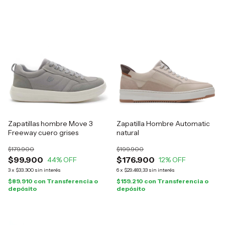
Zapatillas hombre Move 3
Zapatilla Hombre Automatic
Freeway cuero grises
natural
$179.900
$199.900
$99.900
$176.900
44
% OFF
12
% OFF
3
x
$33.300
sin interés
6
x
$29.483,33
sin interés
$89.910
con
Transferencia o
$159.210
con
Transferencia o
depósito
depósito