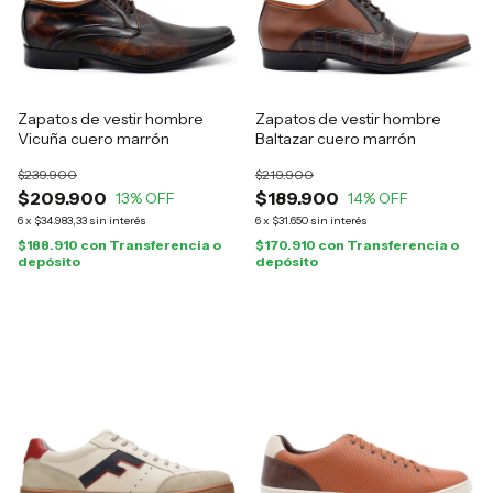
Zapatos de vestir hombre
Zapatos de vestir hombre
Vicuña cuero marrón
Baltazar cuero marrón
$239.900
$219.900
$209.900
$189.900
13
% OFF
14
% OFF
6
x
$34.983,33
sin interés
6
x
$31.650
sin interés
$188.910
con
Transferencia o
$170.910
con
Transferencia o
depósito
depósito