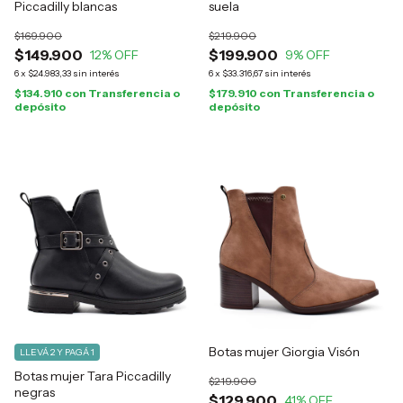
Piccadilly blancas
suela
$169.900
$219.900
$149.900
$199.900
12
% OFF
9
% OFF
6
x
$24.983,33
sin interés
6
x
$33.316,67
sin interés
$134.910
con
Transferencia o
$179.910
con
Transferencia o
depósito
depósito
Botas mujer Giorgia Visón
LLEVÁ 2 Y PAGÁ 1
Botas mujer Tara Piccadilly
$219.900
negras
$129.900
41
% OFF