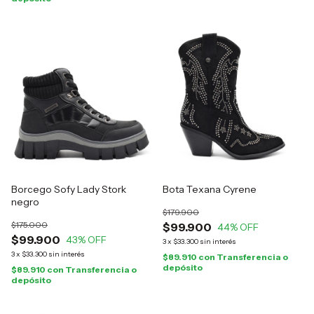
Borcego Sofy Lady Stork
Bota Texana Cyrene
negro
$179.900
$175.000
$99.900
44
% OFF
$99.900
43
% OFF
3
x
$33.300
sin interés
3
x
$33.300
sin interés
$89.910
con
Transferencia o
depósito
$89.910
con
Transferencia o
depósito