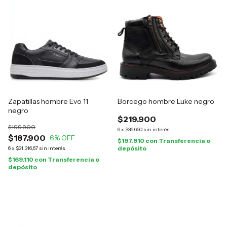
Zapatillas hombre Evo 11
Borcego hombre Luke negro
negro
$219.900
$199.900
6
x
$36.650
sin interés
$187.900
6
% OFF
$197.910
con
Transferencia o
depósito
6
x
$31.316,67
sin interés
$169.110
con
Transferencia o
depósito