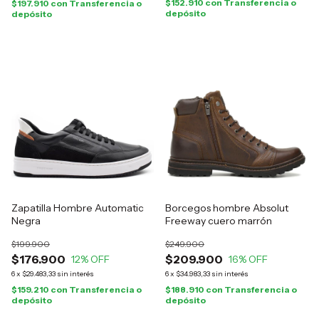
$152.910
con
Transferencia o
$197.910
con
Transferencia o
depósito
depósito
Zapatilla Hombre Automatic
Borcegos hombre Absolut
Negra
Freeway cuero marrón
$199.900
$249.900
$176.900
$209.900
12
% OFF
16
% OFF
6
x
$29.483,33
sin interés
6
x
$34.983,33
sin interés
$159.210
con
Transferencia o
$188.910
con
Transferencia o
depósito
depósito