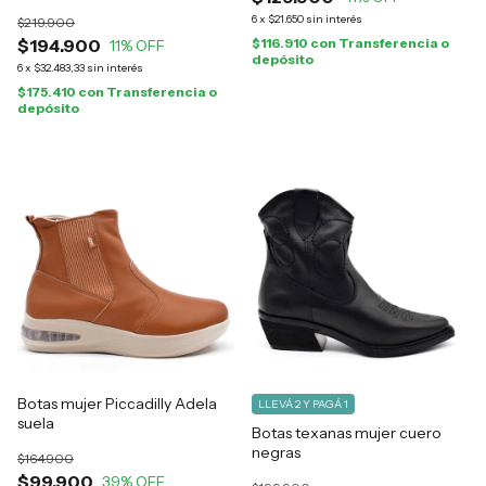
6
x
$21.650
sin interés
$219.900
$194.900
$116.910
con
Transferencia o
11
% OFF
depósito
6
x
$32.483,33
sin interés
$175.410
con
Transferencia o
depósito
Botas mujer Piccadilly Adela
LLEVÁ 2 Y PAGÁ 1
suela
Botas texanas mujer cuero
negras
$164.900
$99.900
39
% OFF