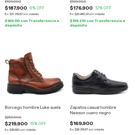
$199.900
$199.900
$187.900
$176.900
6
% OFF
12
% OFF
6
x
$31.316,67
sin interés
6
x
$29.483,33
sin interés
$169.110
con
Transferencia o
$159.210
con
Transferencia o
depósito
depósito
Borcego hombre Luke suela
Zapatos casual hombre
Neeson cuero negro
$259.900
$169.900
$219.900
15
% OFF
6
x
$28.316,67
sin interés
6
x
$36.650
sin interés