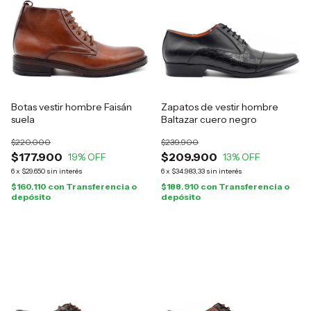
Botas vestir hombre Faisán
Zapatos de vestir hombre
suela
Baltazar cuero negro
$220.000
$239.900
$177.900
$209.900
19
% OFF
13
% OFF
6
x
$29.650
sin interés
6
x
$34.983,33
sin interés
$160.110
con
Transferencia o
$188.910
con
Transferencia o
depósito
depósito