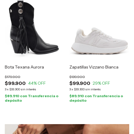
Bota Texana Aurora
Zapatillas Vizzano Bianca
$179.900
$139.900
$99.900
$99.900
44
% OFF
29
% OFF
3
x
$33.300
sin interés
3
x
$33.300
sin interés
$89.910
con
Transferencia o
$89.910
con
Transferencia o
depósito
depósito