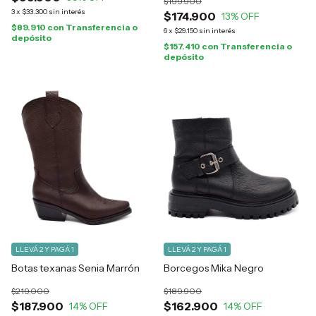
$199.900
3
x
$33.300
sin interés
$174.900
13
% OFF
$89.910
con
Transferencia o
6
x
$29.150
sin interés
depósito
$157.410
con
Transferencia o
depósito
LLEVÁ 2 Y PAGÁ 1
LLEVÁ 2 Y PAGÁ 1
Botas texanas Senia Marrón
Borcegos Mika Negro
$219.000
$189.900
$187.900
$162.900
14
% OFF
14
% OFF