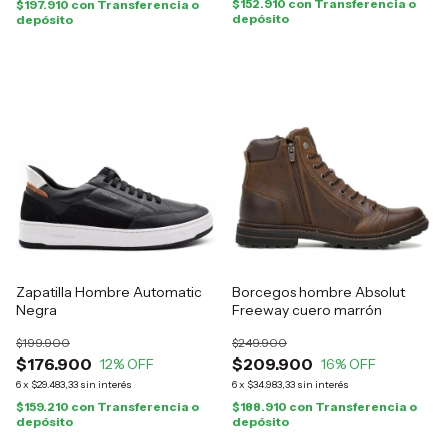
$152.910
con
Transferencia o
$197.910
con
Transferencia o
depósito
depósito
Zapatilla Hombre Automatic
Borcegos hombre Absolut
Negra
Freeway cuero marrón
$199.900
$249.900
$176.900
$209.900
12
% OFF
16
% OFF
6
x
$29.483,33
sin interés
6
x
$34.983,33
sin interés
$159.210
con
Transferencia o
$188.910
con
Transferencia o
depósito
depósito