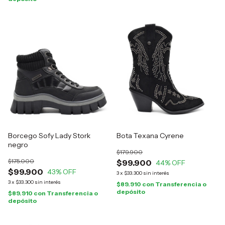
Borcego Sofy Lady Stork
Bota Texana Cyrene
negro
$179.900
$175.000
$99.900
44
% OFF
$99.900
43
% OFF
3
x
$33.300
sin interés
3
x
$33.300
sin interés
$89.910
con
Transferencia o
depósito
$89.910
con
Transferencia o
depósito