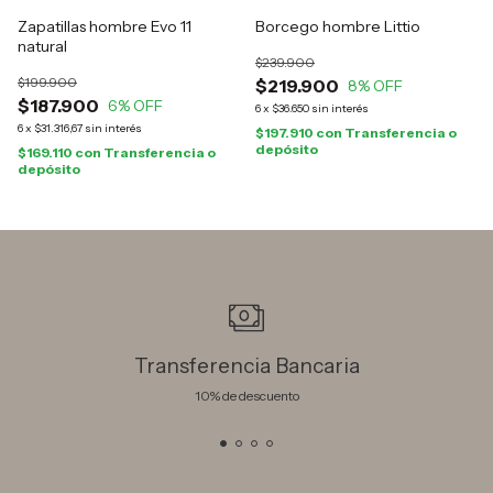
Zapatillas hombre Evo 11
Borcego hombre Littio
natural
$239.900
$199.900
$219.900
8
% OFF
$187.900
6
% OFF
6
x
$36.650
sin interés
6
x
$31.316,67
sin interés
$197.910
con
Transferencia o
depósito
$169.110
con
Transferencia o
depósito
Transferencia Bancaria
10% de descuento