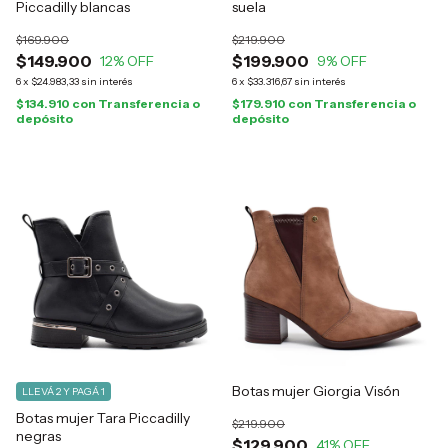
Piccadilly blancas
suela
$169.900
$219.900
$149.900
$199.900
12
% OFF
9
% OFF
6
x
$24.983,33
sin interés
6
x
$33.316,67
sin interés
$134.910
con
Transferencia o
$179.910
con
Transferencia o
depósito
depósito
Botas mujer Giorgia Visón
LLEVÁ 2 Y PAGÁ 1
Botas mujer Tara Piccadilly
$219.900
negras
$129.900
41
% OFF