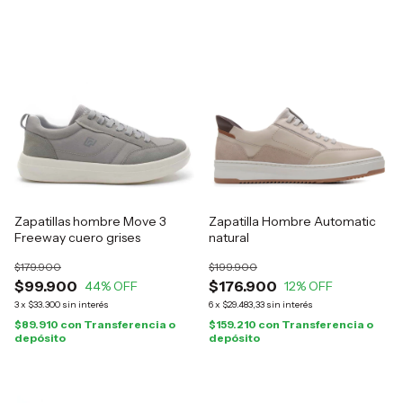
Zapatillas hombre Move 3
Zapatilla Hombre Automatic
Freeway cuero grises
natural
$179.900
$199.900
$99.900
$176.900
44
% OFF
12
% OFF
3
x
$33.300
sin interés
6
x
$29.483,33
sin interés
$89.910
con
Transferencia o
$159.210
con
Transferencia o
depósito
depósito