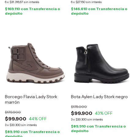
6
x
$31.316,67
sin interés
6
x
$27.150
sin interés
$169.110
con
Transferencia o
$146.610
con
Transferencia o
depósito
depósito
Borcego Flavia Lady Stork
Bota Aylen Lady Stork negro
marrón
$175.000
$179.900
$99.900
43
% OFF
$99.900
44
% OFF
3
x
$33.300
sin interés
3
x
$33.300
sin interés
$89.910
con
Transferencia o
depósito
$89.910
con
Transferencia o
depósito