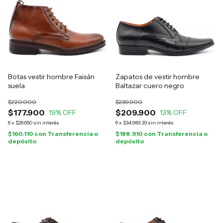
Botas vestir hombre Faisán
Zapatos de vestir hombre
suela
Baltazar cuero negro
$220.000
$239.900
$177.900
$209.900
19
% OFF
13
% OFF
6
x
$29.650
sin interés
6
x
$34.983,33
sin interés
$160.110
con
Transferencia o
$188.910
con
Transferencia o
depósito
depósito