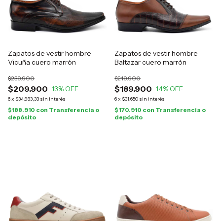
Zapatos de vestir hombre
Zapatos de vestir hombre
Vicuña cuero marrón
Baltazar cuero marrón
$239.900
$219.900
$209.900
$189.900
13
% OFF
14
% OFF
6
x
$34.983,33
sin interés
6
x
$31.650
sin interés
$188.910
con
Transferencia o
$170.910
con
Transferencia o
depósito
depósito