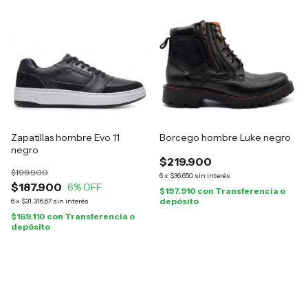
Zapatillas hombre Evo 11
Borcego hombre Luke negro
negro
$219.900
$199.900
6
x
$36.650
sin interés
$187.900
6
% OFF
$197.910
con
Transferencia o
depósito
6
x
$31.316,67
sin interés
$169.110
con
Transferencia o
depósito