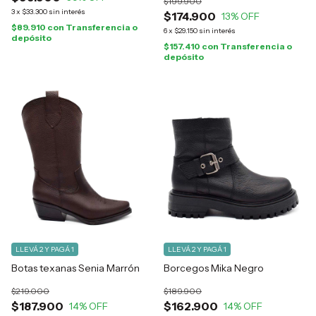
$199.900
3
x
$33.300
sin interés
$174.900
13
% OFF
$89.910
con
Transferencia o
6
x
$29.150
sin interés
depósito
$157.410
con
Transferencia o
depósito
LLEVÁ 2 Y PAGÁ 1
LLEVÁ 2 Y PAGÁ 1
Botas texanas Senia Marrón
Borcegos Mika Negro
$219.000
$189.900
$187.900
$162.900
14
% OFF
14
% OFF