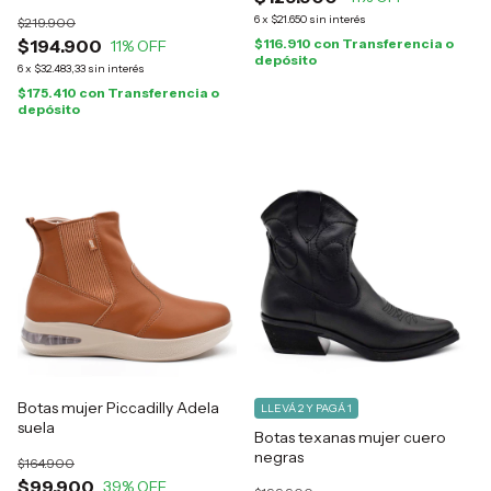
6
x
$21.650
sin interés
$219.900
$194.900
$116.910
con
Transferencia o
11
% OFF
depósito
6
x
$32.483,33
sin interés
$175.410
con
Transferencia o
depósito
Botas mujer Piccadilly Adela
LLEVÁ 2 Y PAGÁ 1
suela
Botas texanas mujer cuero
negras
$164.900
$99.900
39
% OFF