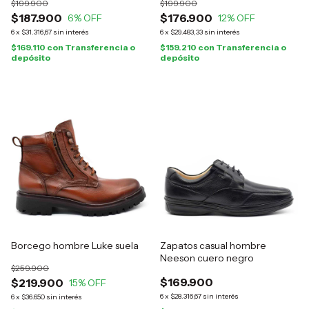
$199.900
$199.900
$187.900
$176.900
6
% OFF
12
% OFF
6
x
$31.316,67
sin interés
6
x
$29.483,33
sin interés
$169.110
con
Transferencia o
$159.210
con
Transferencia o
depósito
depósito
Borcego hombre Luke suela
Zapatos casual hombre
Neeson cuero negro
$259.900
$169.900
$219.900
15
% OFF
6
x
$28.316,67
sin interés
6
x
$36.650
sin interés