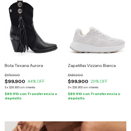
Bota Texana Aurora
Zapatillas Vizzano Bianca
$179.900
$139.900
$99.900
$99.900
44
% OFF
29
% OFF
3
x
$33.300
sin interés
3
x
$33.300
sin interés
$89.910
con
Transferencia o
$89.910
con
Transferencia o
depósito
depósito