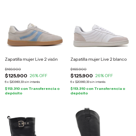
Zapatilla mujer Live 2 visón
Zapatilla mujer Live 2 blanco
$169.900
$169.900
$125.900
$125.900
26
% OFF
26
% OFF
6
x
$20.983,33
sin interés
6
x
$20.983,33
sin interés
$113.310
con
Transferencia o
$113.310
con
Transferencia o
depósito
depósito