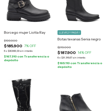
Borcego mujer Liotta Ray
LLEVÁ 2 Y PAGÁ 1
Botas texanas Senia negro
$199.900
$185.900
7
% OFF
$219.000
6
x
$30.983,33
sin interés
$187.900
14
% OFF
$167.310
con
Transferencia o
6
x
$31.316,67
sin interés
depósito
$169.110
con
Transferencia o
depósito