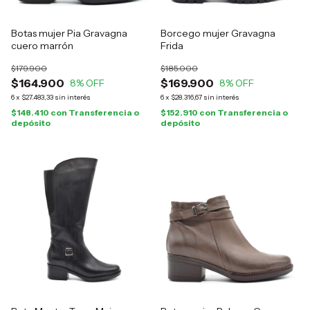
Botas mujer Pia Gravagna
Borcego mujer Gravagna
cuero marrón
Frida
$179.900
$185.000
$164.900
$169.900
8
% OFF
8
% OFF
6
x
$27.483,33
sin interés
6
x
$28.316,67
sin interés
$148.410
con
Transferencia o
$152.910
con
Transferencia o
depósito
depósito