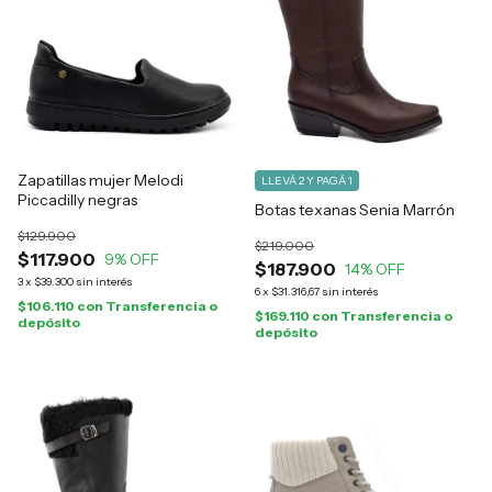
Zapatillas mujer Melodi
LLEVÁ 2 Y PAGÁ 1
Piccadilly negras
Botas texanas Senia Marrón
$129.900
$219.000
$117.900
9
% OFF
$187.900
14
% OFF
3
x
$39.300
sin interés
6
x
$31.316,67
sin interés
$106.110
con
Transferencia o
$169.110
con
Transferencia o
depósito
depósito