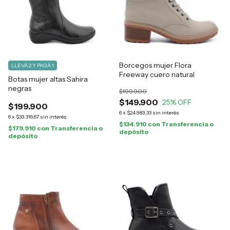
Borcegos mujer Flora
LLEVÁ 2 Y PAGÁ 1
Freeway cuero natural
Botas mujer altas Sahira
negras
$199.900
$149.900
25
% OFF
$199.900
6
x
$24.983,33
sin interés
6
x
$33.316,67
sin interés
$134.910
con
Transferencia o
$179.910
con
Transferencia o
depósito
depósito