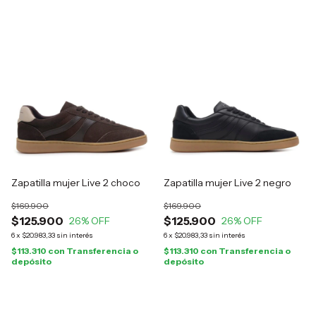
Zapatilla mujer Live 2 choco
Zapatilla mujer Live 2 negro
$169.900
$169.900
$125.900
$125.900
26
% OFF
26
% OFF
6
x
$20.983,33
sin interés
6
x
$20.983,33
sin interés
$113.310
con
Transferencia o
$113.310
con
Transferencia o
depósito
depósito