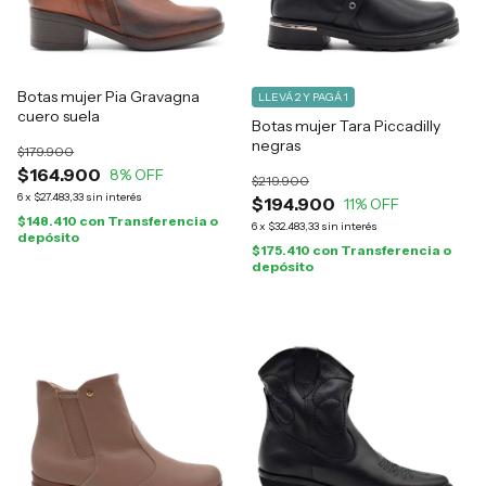
Botas mujer Pia Gravagna
LLEVÁ 2 Y PAGÁ 1
cuero suela
Botas mujer Tara Piccadilly
negras
$179.900
$164.900
8
% OFF
$219.900
6
x
$27.483,33
sin interés
$194.900
11
% OFF
$148.410
con
Transferencia o
6
x
$32.483,33
sin interés
depósito
$175.410
con
Transferencia o
depósito