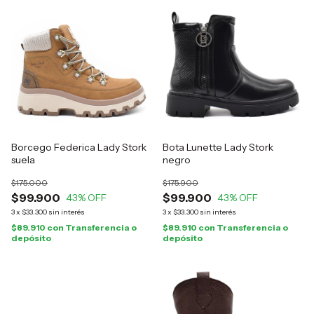
Borcego Federica Lady Stork
Bota Lunette Lady Stork
suela
negro
$175.000
$175.900
$99.900
$99.900
43
% OFF
43
% OFF
3
x
$33.300
sin interés
3
x
$33.300
sin interés
$89.910
con
Transferencia o
$89.910
con
Transferencia o
depósito
depósito