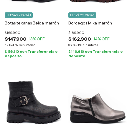
LLEVÁ 2 Y PAGÁ 1
LLEVÁ 2 Y PAGÁ 1
Botas texanas Beida marrón
Borcegos Mika marrón
$169.900
$189.900
$147.900
$162.900
13
% OFF
14
% OFF
6
x
$24.650
sin interés
6
x
$27.150
sin interés
$133.110
con
Transferencia o
$146.610
con
Transferencia o
depósito
depósito