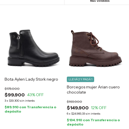
Más vendidos
Bota Aylen Lady Stork negro
LLEVÁ 2 Y PAGÁ 1
Borcegos mujer Arian cuero
$175.000
chocolate
$99.900
43
% OFF
3
x
$33.300
sin interés
$169.900
$89.910
con
Transferencia o
$149.900
12
% OFF
depósito
6
x
$24.983,33
sin interés
$134.910
con
Transferencia o
depósito