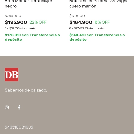
Bota Montar Terra Mujer
Botas mujer Paloma Gravagna
negro
cuero marrón
$249.900
$179.900
$195.900
$164.900
22
% OFF
8
% OFF
6
x
$32.650
sin interés
6
x
$27.483,33
sin interés
$176.310
con
Transferencia o
$148.410
con
Transferencia o
depósito
depósito
Sabemos de calzado.
543516081635