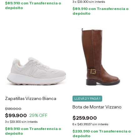
3
x
$33.300
sin interés
$89.910
con
Transferencia o
depósito
$89.910
con
Transferencia o
depósito
Zapatillas Vizzano Bianca
LLEVÁ 2 Y PAGÁ 1
Bota de Montar Vizzano
$139.900
$99.900
29
% OFF
$259.900
3
x
$33.300
sin interés
6
x
$43.316,67
sin interés
$89.910
con
Transferencia o
$233.910
con
Transferencia o
depósito
depósito