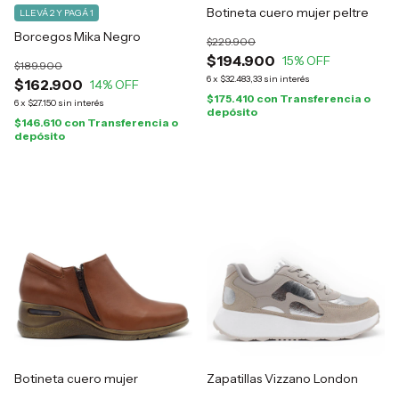
Botineta cuero mujer peltre
LLEVÁ 2 Y PAGÁ 1
Borcegos Mika Negro
$229.900
$194.900
15
% OFF
$189.900
6
x
$32.483,33
sin interés
$162.900
14
% OFF
$175.410
con
Transferencia o
6
x
$27.150
sin interés
depósito
$146.610
con
Transferencia o
depósito
Botineta cuero mujer
Zapatillas Vizzano London