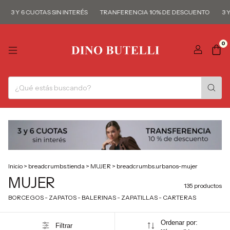
Y 6 CUOTAS SIN INTERÉS
TRANFERENCIA 10% DE DESCUENTO
3 Y 6 CU
0
Inicio
>
breadcrumbs.tienda
>
MUJER
>
breadcrumbs.urbanos-mujer
MUJER
135 productos
BORCEGOS - ZAPATOS - BALERINAS - ZAPATILLAS - CARTERAS
Ordenar por:
Filtrar