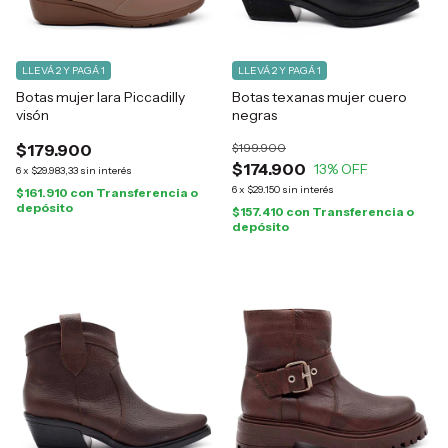
LLEVÁ 2 Y PAGÁ 1
LLEVÁ 2 Y PAGÁ 1
Botas mujer Iara Piccadilly
Botas texanas mujer cuero
visón
negras
$179.900
$199.900
$174.900
13
% OFF
6
x
$29.983,33
sin interés
6
x
$29.150
sin interés
$161.910
con
Transferencia o
depósito
$157.410
con
Transferencia o
depósito