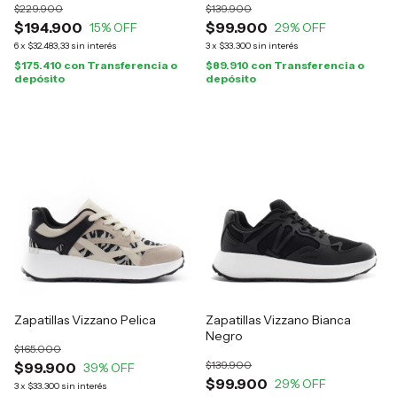
$229.900
$139.900
$194.900
$99.900
15
% OFF
29
% OFF
6
x
$32.483,33
sin interés
3
x
$33.300
sin interés
$175.410
con
Transferencia o
$89.910
con
Transferencia o
depósito
depósito
Zapatillas Vizzano Pelica
Zapatillas Vizzano Bianca
Negro
$165.000
$139.900
$99.900
39
% OFF
$99.900
29
% OFF
3
x
$33.300
sin interés