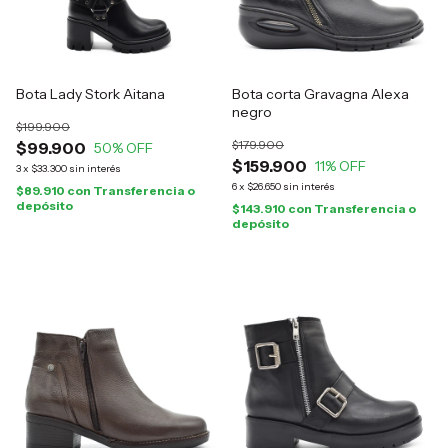
Bota Lady Stork Aitana
Bota corta Gravagna Alexa
negro
$199.900
$179.900
$99.900
50
% OFF
$159.900
11
% OFF
3
x
$33.300
sin interés
6
x
$26.650
sin interés
$89.910
con
Transferencia o
depósito
$143.910
con
Transferencia o
depósito