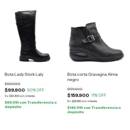
Bota Lady Stork Laly
Bota corta Gravagna Alma
negro
$199.900
$179.900
$99.900
50
% OFF
$159.900
11
% OFF
3
x
$33.300
sin interés
6
x
$26.650
sin interés
$89.910
con
Transferencia o
depósito
$143.910
con
Transferencia o
depósito