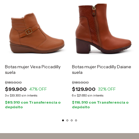
Botas mujer Vexa Piccadilly
Botas mujer Piccadilly Daiane
suela
suela
$189.900
$189.900
$99.900
$129.900
47
% OFF
32
% OFF
3
x
$33.300
sin interés
6
x
$21.650
sin interés
$89.910
con
Transferencia o
$116.910
con
Transferencia o
depósito
depósito