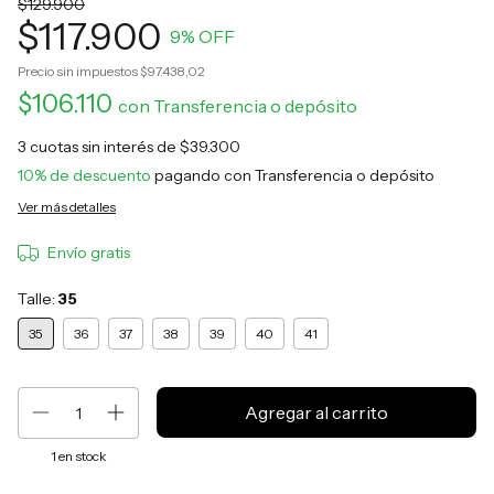
$129.900
$117.900
9
% OFF
Precio sin impuestos
$97.438,02
$106.110
con
Transferencia o depósito
3
cuotas sin interés de
$39.300
10% de descuento
pagando con Transferencia o depósito
Ver más detalles
Envío gratis
Talle:
35
35
36
37
38
39
40
41
1
en stock