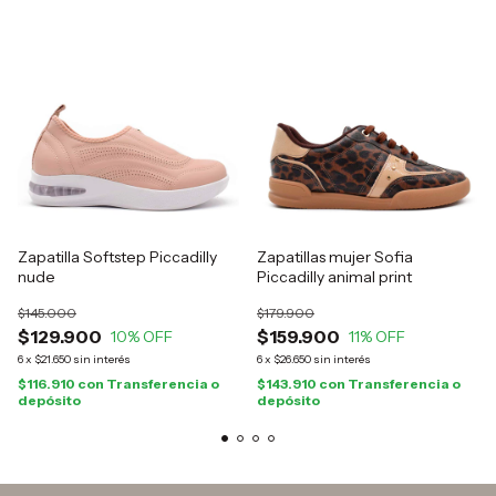
Zapatilla Softstep Piccadilly
Zapatillas mujer Sofia
nude
Piccadilly animal print
$145.000
$179.900
$129.900
$159.900
10
% OFF
11
% OFF
6
x
$21.650
sin interés
6
x
$26.650
sin interés
$116.910
con
Transferencia o
$143.910
con
Transferencia o
depósito
depósito