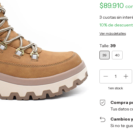
$89.910
co
3
cuotas sin inte
10% de descuen
Ver más detalles
Talle:
39
39
40
1
en stock
Compra p
Tus datos c
Cambios y
Si no te gu