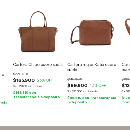
Cartera Chloe cuero suela
Cartera mujer Katia cuero
Cart
suela
cuer
la
$220.000
$110.900
$169
$165.900
25
% OFF
$99.900
$13
10
% OFF
6
x
$27.650
sin interés
3
x
$33.300
sin interés
6
x
$23
$149.310
con
Transferencia o depósito
$89.910
con
Transferencia
$125
o depósito
Tran
ncia