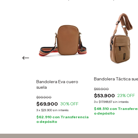
ujer Constance
a
Bandolera Táctica sue
Bandolera Eva cuero
suela
$69.900
0
12
% OFF
$53.900
23
% OFF
$99.900
in interés
3
x
$17.966,67
sin interés
$69.900
30
% OFF
on
cia o depósito
$48.510
con
Transfere
3
x
$23.300
sin interés
o depósito
$62.910
con
Transferencia
o depósito