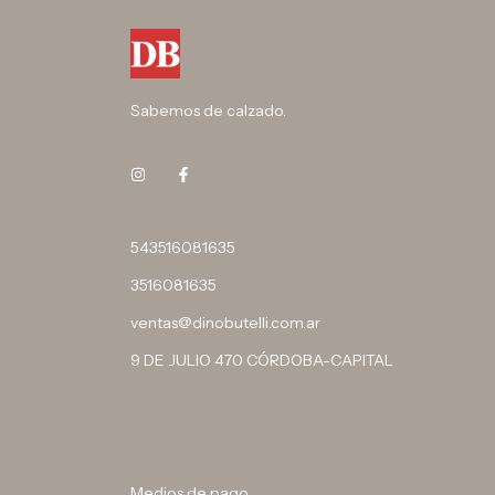
Sabemos de calzado.
543516081635
3516081635
ventas@dinobutelli.com.ar
9 DE JULIO 470 CÓRDOBA-CAPITAL
Medios de pago