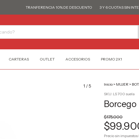
TRANFERENCIA 10% DE DESCUENTO
3 Y 6 CUOTAS SIN INTERÉS
CARTERAS
OUTLET
ACCESORIOS
PROMO 2X1
Inicio
>
MUJER
>
BOT
1
/
5
SKU:
LS 700 suela
Borcego 
$175.000
$99.90
Precio sin impuestos