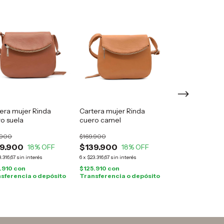
era mujer Rinda
Cartera mujer Rinda
Mochila mujer 
o suela
cuero camel
cuero suela
.900
$169.900
$199.900
9.900
$139.900
$175.900
18
% OFF
18
% OFF
12
.316,67
sin interés
6
x
$23.316,67
sin interés
6
x
$29.316,67
sin inte
.910
con
$125.910
con
$158.310
con
sferencia o depósito
Transferencia o depósito
Transferencia o