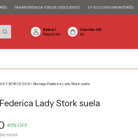
TRANFERENCIA 10% DE DESCUENTO
3 Y 6 CUOTAS SIN INTERÉS
TR
Entrá
/
Carrito
(
0
)
Registráte
$0
AS Y BORCEGOS
>
Borcego Federica Lady Stork suela
Federica Lady Stork suela
0
43
% OFF
$82.561,98