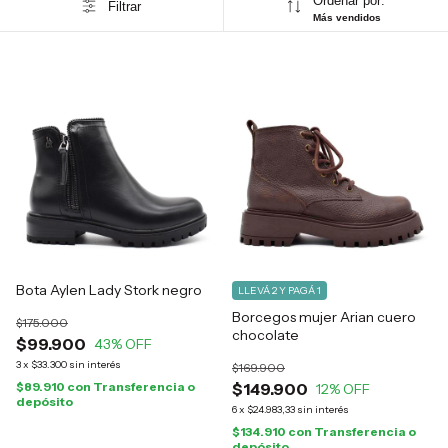
Ordenar por:
Filtrar
Más vendidos
Bota Aylen Lady Stork negro
LLEVÁ 2 Y PAGÁ 1
Borcegos mujer Arian cuero
$175.000
chocolate
$99.900
43
% OFF
3
x
$33.300
sin interés
$169.900
$89.910
con
Transferencia o
$149.900
12
% OFF
depósito
6
x
$24.983,33
sin interés
$134.910
con
Transferencia o
depósito