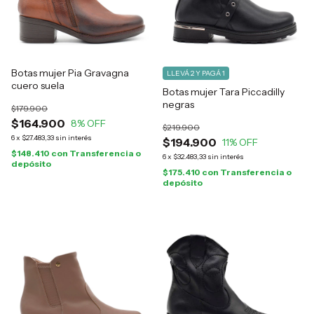
Botas mujer Pia Gravagna
LLEVÁ 2 Y PAGÁ 1
cuero suela
Botas mujer Tara Piccadilly
negras
$179.900
$164.900
8
% OFF
$219.900
6
x
$27.483,33
sin interés
$194.900
11
% OFF
$148.410
con
Transferencia o
6
x
$32.483,33
sin interés
depósito
$175.410
con
Transferencia o
depósito