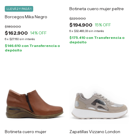
Botineta cuero mujer peltre
LLEVÁ 2 Y PAGÁ 1
Borcegos Mika Negro
$229.900
$194.900
15
% OFF
$189.900
6
x
$32.483,33
sin interés
$162.900
14
% OFF
$175.410
con
Transferencia o
6
x
$27.150
sin interés
depósito
$146.610
con
Transferencia o
depósito
Botineta cuero mujer
Zapatillas Vizzano London