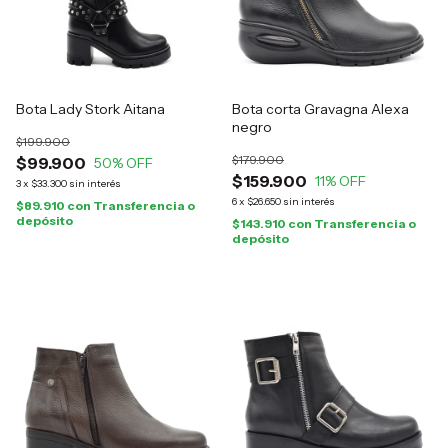
Bota Lady Stork Aitana
Bota corta Gravagna Alexa
negro
$199.900
$179.900
$99.900
50
% OFF
$159.900
11
% OFF
3
x
$33.300
sin interés
6
x
$26.650
sin interés
$89.910
con
Transferencia o
depósito
$143.910
con
Transferencia o
depósito