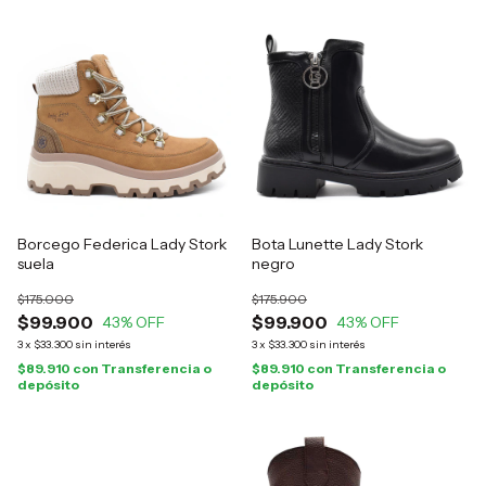
Borcego Federica Lady Stork
Bota Lunette Lady Stork
suela
negro
$175.000
$175.900
$99.900
$99.900
43
% OFF
43
% OFF
3
x
$33.300
sin interés
3
x
$33.300
sin interés
$89.910
con
Transferencia o
$89.910
con
Transferencia o
depósito
depósito