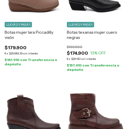
LLEVÁ 2 Y PAGÁ 1
LLEVÁ 2 Y PAGÁ 1
Botas mujer Iara Piccadilly
Botas texanas mujer cuero
visón
negras
$179.900
$199.900
$174.900
13
% OFF
6
x
$29.983,33
sin interés
6
x
$29.150
sin interés
$161.910
con
Transferencia o
depósito
$157.410
con
Transferencia o
depósito