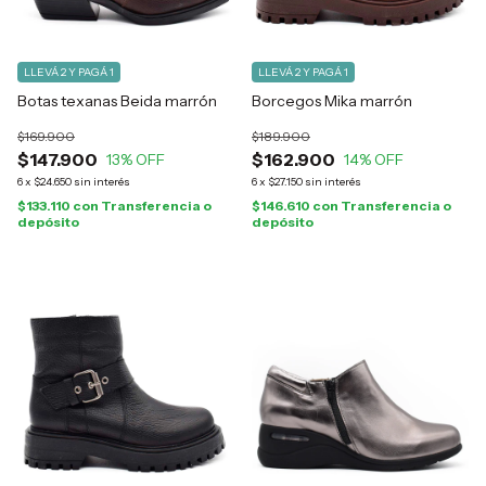
LLEVÁ 2 Y PAGÁ 1
LLEVÁ 2 Y PAGÁ 1
Botas texanas Beida marrón
Borcegos Mika marrón
$169.900
$189.900
$147.900
$162.900
13
% OFF
14
% OFF
6
x
$24.650
sin interés
6
x
$27.150
sin interés
$133.110
con
Transferencia o
$146.610
con
Transferencia o
depósito
depósito