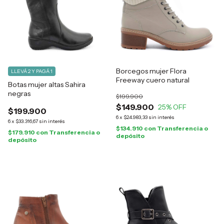
Borcegos mujer Flora
LLEVÁ 2 Y PAGÁ 1
Freeway cuero natural
Botas mujer altas Sahira
negras
$199.900
$149.900
25
% OFF
$199.900
6
x
$24.983,33
sin interés
6
x
$33.316,67
sin interés
$134.910
con
Transferencia o
$179.910
con
Transferencia o
depósito
depósito