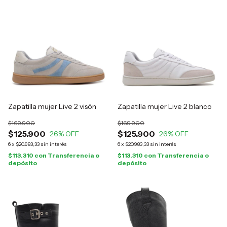
Zapatilla mujer Live 2 visón
Zapatilla mujer Live 2 blanco
$169.900
$169.900
$125.900
$125.900
26
% OFF
26
% OFF
6
x
$20.983,33
sin interés
6
x
$20.983,33
sin interés
$113.310
con
Transferencia o
$113.310
con
Transferencia o
depósito
depósito