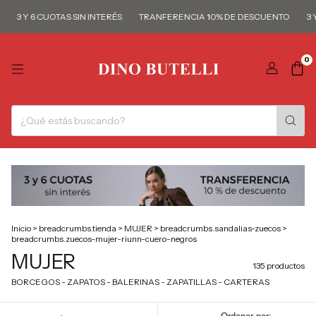
Y 6 CUOTAS SIN INTERÉS
TRANFERENCIA 10% DE DESCUENTO
3 Y 6 CU
0
Inicio
>
breadcrumbs.tienda
>
MUJER
>
breadcrumbs.sandalias-zuecos
>
breadcrumbs.zuecos-mujer-riunn-cuero-negros
MUJER
135 productos
BORCEGOS - ZAPATOS - BALERINAS - ZAPATILLAS - CARTERAS