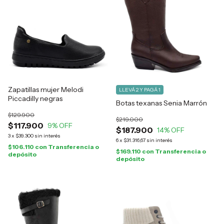
Zapatillas mujer Melodi
LLEVÁ 2 Y PAGÁ 1
Piccadilly negras
Botas texanas Senia Marrón
$129.900
$219.000
$117.900
9
% OFF
$187.900
14
% OFF
3
x
$39.300
sin interés
6
x
$31.316,67
sin interés
$106.110
con
Transferencia o
$169.110
con
Transferencia o
depósito
depósito