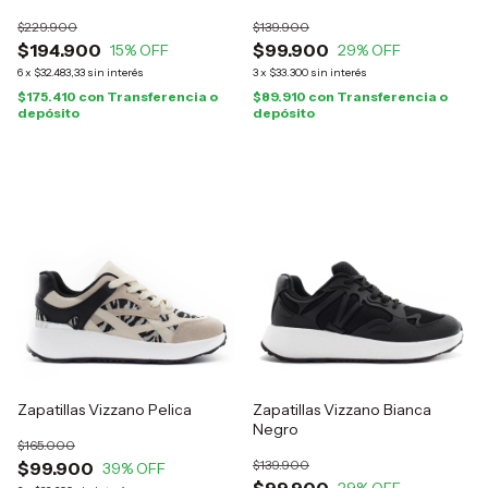
$229.900
$139.900
$194.900
$99.900
15
% OFF
29
% OFF
6
x
$32.483,33
sin interés
3
x
$33.300
sin interés
$175.410
con
Transferencia o
$89.910
con
Transferencia o
depósito
depósito
Zapatillas Vizzano Pelica
Zapatillas Vizzano Bianca
Negro
$165.000
$139.900
$99.900
39
% OFF