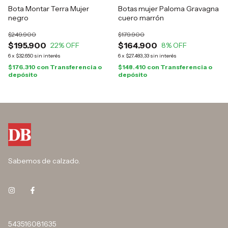
Bota Montar Terra Mujer
Botas mujer Paloma Gravagna
negro
cuero marrón
$249.900
$179.900
$195.900
$164.900
22
% OFF
8
% OFF
6
x
$32.650
sin interés
6
x
$27.483,33
sin interés
$176.310
con
Transferencia o
$148.410
con
Transferencia o
depósito
depósito
Sabemos de calzado.
543516081635