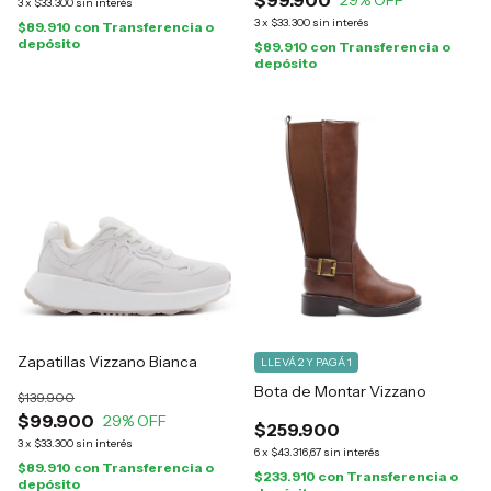
$99.900
29
% OFF
3
x
$33.300
sin interés
3
x
$33.300
sin interés
$89.910
con
Transferencia o
depósito
$89.910
con
Transferencia o
depósito
Zapatillas Vizzano Bianca
LLEVÁ 2 Y PAGÁ 1
Bota de Montar Vizzano
$139.900
$99.900
29
% OFF
$259.900
3
x
$33.300
sin interés
6
x
$43.316,67
sin interés
$89.910
con
Transferencia o
$233.910
con
Transferencia o
depósito