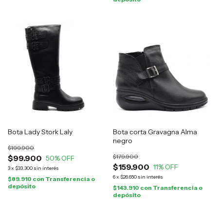
Bota Lady Stork Laly
Bota corta Gravagna Alma
negro
$199.900
$179.900
$99.900
50
% OFF
$159.900
11
% OFF
3
x
$33.300
sin interés
6
x
$26.650
sin interés
$89.910
con
Transferencia o
depósito
$143.910
con
Transferencia o
depósito