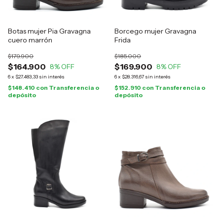
Botas mujer Pia Gravagna
Borcego mujer Gravagna
cuero marrón
Frida
$179.900
$185.000
$164.900
$169.900
8
% OFF
8
% OFF
6
x
$27.483,33
sin interés
6
x
$28.316,67
sin interés
$148.410
con
Transferencia o
$152.910
con
Transferencia o
depósito
depósito