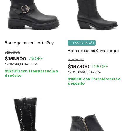
Borcego mujer Liotta Ray
LLEVÁ 2 Y PAGÁ 1
Botas texanas Senia negro
$199.900
$185.900
7
% OFF
$219.000
6
x
$30.983,33
sin interés
$187.900
14
% OFF
$167.310
con
Transferencia o
6
x
$31.316,67
sin interés
depósito
$169.110
con
Transferencia o
depósito