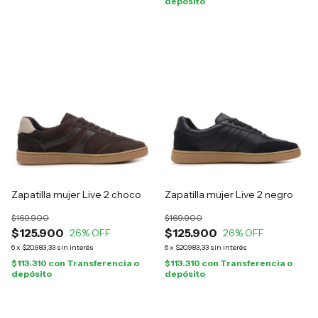
depósito
Zapatilla mujer Live 2 choco
Zapatilla mujer Live 2 negro
$169.900
$169.900
$125.900
$125.900
26
% OFF
26
% OFF
6
x
$20.983,33
sin interés
6
x
$20.983,33
sin interés
$113.310
con
Transferencia o
$113.310
con
Transferencia o
depósito
depósito