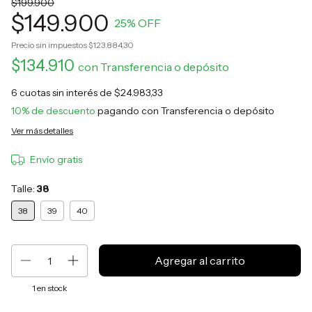
$199.900
$149.900
25
% OFF
Precio sin impuestos
$123.884,30
$134.910
con
Transferencia o depósito
6
cuotas sin interés de
$24.983,33
10% de descuento
pagando con Transferencia o depósito
Ver más detalles
Envío gratis
Talle:
38
38
39
40
1
en stock