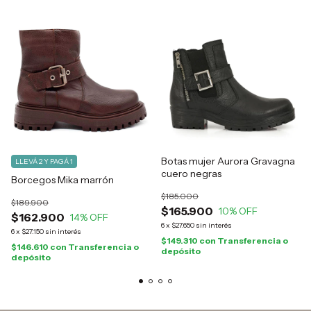
Botas mujer Aurora Gravagna
LLEVÁ 2 Y PAGÁ 1
cuero negras
Borcegos Mika marrón
$185.000
$189.900
$165.900
10
% OFF
$162.900
14
% OFF
6
x
$27.650
sin interés
6
x
$27.150
sin interés
$149.310
con
Transferencia o
$146.610
con
Transferencia o
depósito
depósito