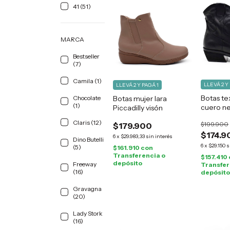
41 (51)
MARCA
Bestseller
(7)
Camila (1)
LLEVÁ 2 Y
LLEVÁ 2 Y PAGÁ 1
Botas te
Chocolate
Botas mujer Iara
(1)
cuero n
Piccadilly visón
Claris (12)
$199.900
$179.900
$174.9
6
x
$29.983,33
sin interés
Dino Butelli
6
x
$29.150
s
(5)
$161.910
con
Transferencia o
$157.410
depósito
Freeway
Transfer
(16)
depósito
Gravagna
(20)
Lady Stork
(16)