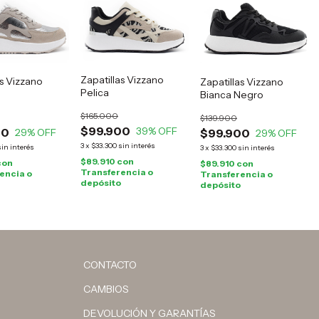
Zapatillas Vizzano
as Vizzano
Zapatillas Vizzano
Pelica
Bianca Negro
$165.000
$139.900
$99.900
39
% OFF
00
29
% OFF
$99.900
29
% OFF
3
x
$33.300
sin interés
sin interés
3
x
$33.300
sin interés
$89.910
con
con
$89.910
con
Transferencia o
encia o
Transferencia o
depósito
depósito
CONTACTO
CAMBIOS
DEVOLUCIÓN Y GARANTÍAS