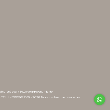
s
ingresá acá.
/
Botón de arrepentimiento
TELLI - 33709627169 - 2026. Todos los derechos reservados.