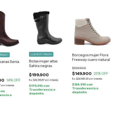
LLEVÁ 2 Y PAGÁ 1
Borcegos mujer Flora
 PAGÁ 1
Freeway cuero natural
Botas mujer altas
xanas Senia
Sahira negras
$199.900
$149.900
25
% OFF
$199.900
6
x
$24.983,33
sin interés
00
14
% OFF
6
x
$33.316,67
sin interés
$134.910
con
7
sin interés
$179.910
con
Transferencia o
Transferencia o
con
depósito
depósito
encia o