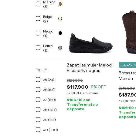
Marrón
(3)
Beige
(2)
Negro
(1)
Peltre
(1)
Zapatillas mujer Melodi
LLEVÁ 2 Y
TALLE
Piccadilly negras
Botas te
Marrón
35 (24)
$129.900
$117.900
9
% OFF
$219.000
36 (84)
3
x
$39.300
sin interés
$187.9
37 (120)
$106.110
con
6
x
$31.316,6
Transferencia o
$169.110
depósito
38 (107)
Transfer
depósito
39 (112)
40 (100)