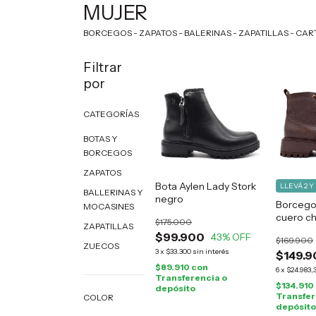
MUJER
BORCEGOS - ZAPATOS - BALERINAS - ZAPATILLAS - CA
Filtrar
por
CATEGORÍAS
BOTAS Y
BORCEGOS
ZAPATOS
Bota Aylen Lady Stork
LLEVÁ 2 Y
BALLERINAS Y
negro
Borcegos
MOCASINES
cuero c
$175.000
ZAPATILLAS
$99.900
43
% OFF
$169.900
ZUECOS
3
x
$33.300
sin interés
$149.9
$89.910
con
6
x
$24.983,
Transferencia o
$134.910
depósito
Transfer
COLOR
depósito