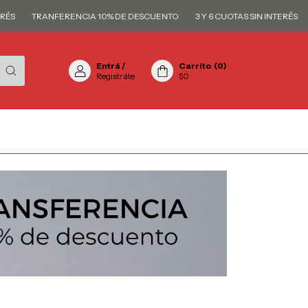
TRANFERENCIA 10% DE DESCUENTO
3 Y 6 CUOTAS SIN INTERÉS
TRA
Entrá
/
Carrito
(
0
)
Registráte
$0