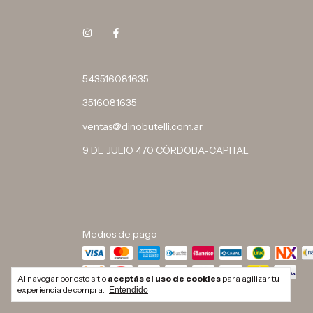
543516081635
3516081635
ventas@dinobutelli.com.ar
9 DE JULIO 470 CÓRDOBA-CAPITAL
Medios de pago
Al navegar por este sitio
aceptás el uso de cookies
para agilizar tu
experiencia de compra.
Entendido