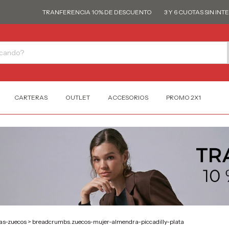
TRANFERENCIA 10% DE DESCUENTO
3 Y 6 CUOTAS SIN INTERÉS
CARTERAS
OUTLET
ACCESORIOS
PROMO 2X1
as-zuecos
>
breadcrumbs.zuecos-mujer-almendra-piccadilly-plata