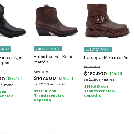
LLEVÁ 2 Y PAGÁ 1
 PAGÁ 1
LLEVÁ 2 Y PAGÁ 1
Botas texanas Beida
xanas mujer
Borcegos Mika marrón
marrón
egras
$189.900
$169.900
$162.900
14
% OFF
$147.900
13
% OFF
00
13
% OFF
6
x
$27.150
sin interés
6
x
$24.650
sin interés
in interés
$146.610
con
$133.110
con
Transferencia o
con
Transferencia o
depósito
encia o
depósito