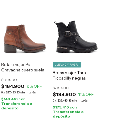
Botas mujer Pia
LLEVÁ 2 Y PAGÁ 1
Gravagna cuero suela
Botas mujer Tara
Piccadilly negras
$179.900
$164.900
8
% OFF
$219.900
6
x
$27.483,33
sin interés
$194.900
11
% OFF
$148.410
con
6
x
$32.483,33
sin interés
Transferencia o
$175.410
con
depósito
Transferencia o
depósito