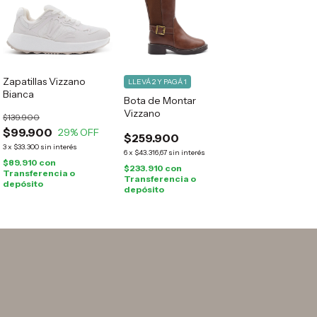
Zapatillas Vizzano
LLEVÁ 2 Y PAGÁ 1
Bianca
Bota de Montar
Vizzano
$139.900
$99.900
29
% OFF
$259.900
3
x
$33.300
sin interés
6
x
$43.316,67
sin interés
$89.910
con
$233.910
con
Transferencia o
Transferencia o
depósito
depósito