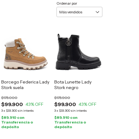
Ordenar por
Borcego Federica Lady
Bota Lunette Lady
Stork suela
Stork negro
$175.000
$175.900
$99.900
$99.900
43
% OFF
43
% OFF
3
x
$33.300
sin interés
3
x
$33.300
sin interés
$89.910
con
$89.910
con
Transferencia o
Transferencia o
depósito
depósito