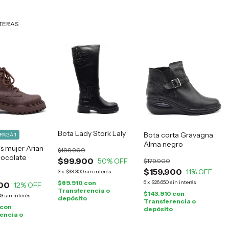
RTERAS
Bota Lady Stork Laly
Bota corta Gravagna
 PAGÁ 1
Alma negro
 mujer Arian
$199.900
hocolate
$99.900
50
% OFF
$179.900
$159.900
11
% OFF
3
x
$33.300
sin interés
$89.910
con
6
x
$26.650
sin interés
00
12
% OFF
Transferencia o
$143.910
con
33
sin interés
depósito
Transferencia o
con
depósito
encia o