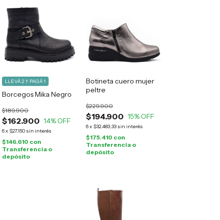
Botineta cuero mujer
LLEVÁ 2 Y PAGÁ 1
peltre
Borcegos Mika Negro
$229.900
$189.900
$194.900
15
% OFF
$162.900
14
% OFF
6
x
$32.483,33
sin interés
6
x
$27.150
sin interés
$175.410
con
$146.610
con
Transferencia o
Transferencia o
depósito
depósito