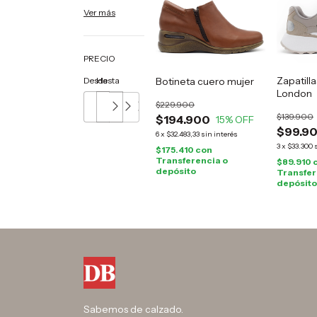
Ver más
PRECIO
Zapatill
Desde
Hasta
Botineta cuero mujer
London
$229.900
$139.900
$194.900
15
% OFF
$99.9
6
x
$32.483,33
sin interés
3
x
$33.300
$175.410
con
Transferencia o
$89.910
depósito
Transfer
depósito
Sabemos de calzado.