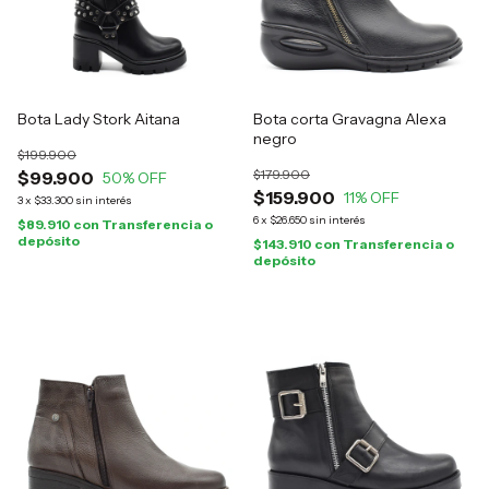
Bota Lady Stork Aitana
Bota corta Gravagna Alexa
negro
$199.900
$179.900
$99.900
50
% OFF
$159.900
11
% OFF
3
x
$33.300
sin interés
6
x
$26.650
sin interés
$89.910
con
Transferencia o
depósito
$143.910
con
Transferencia o
depósito