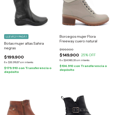
Borcegos mujer Flora
LLEVÁ 2 Y PAGÁ 1
Freeway cuero natural
Botas mujer altas Sahira
negras
$199.900
$149.900
25
% OFF
$199.900
6
x
$24.983,33
sin interés
6
x
$33.316,67
sin interés
$134.910
con
Transferencia o
$179.910
con
Transferencia o
depósito
depósito