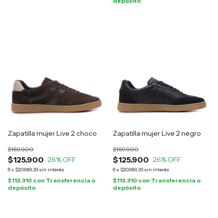
depósito
Zapatilla mujer Live 2 choco
Zapatilla mujer Live 2 negro
$169.900
$169.900
$125.900
$125.900
26
% OFF
26
% OFF
6
x
$20.983,33
sin interés
6
x
$20.983,33
sin interés
$113.310
con
Transferencia o
$113.310
con
Transferencia o
depósito
depósito