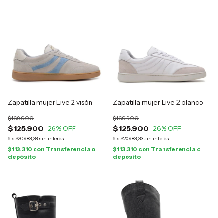
Zapatilla mujer Live 2 visón
Zapatilla mujer Live 2 blanco
$169.900
$169.900
$125.900
$125.900
26
% OFF
26
% OFF
6
x
$20.983,33
sin interés
6
x
$20.983,33
sin interés
$113.310
con
Transferencia o
$113.310
con
Transferencia o
depósito
depósito