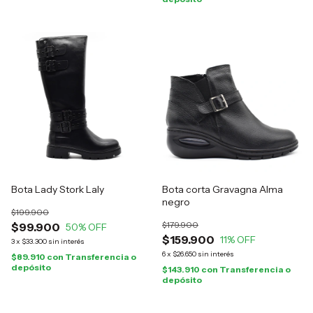
Bota Lady Stork Laly
Bota corta Gravagna Alma
negro
$199.900
$179.900
$99.900
50
% OFF
$159.900
11
% OFF
3
x
$33.300
sin interés
6
x
$26.650
sin interés
$89.910
con
Transferencia o
depósito
$143.910
con
Transferencia o
depósito