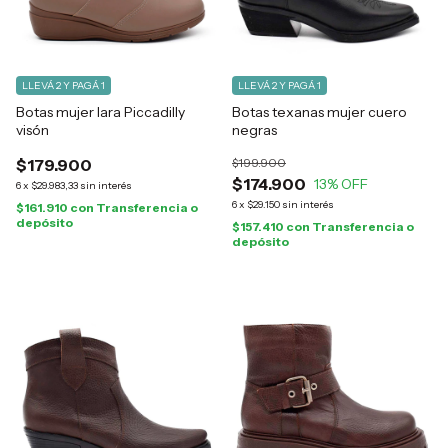
LLEVÁ 2 Y PAGÁ 1
LLEVÁ 2 Y PAGÁ 1
Botas mujer Iara Piccadilly
Botas texanas mujer cuero
visón
negras
$179.900
$199.900
$174.900
13
% OFF
6
x
$29.983,33
sin interés
6
x
$29.150
sin interés
$161.910
con
Transferencia o
depósito
$157.410
con
Transferencia o
depósito