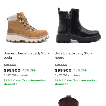
Borcego Federica Lady Stork
Bota Lunette Lady Stork
suela
negro
$175.000
$175.900
$99.900
$99.900
43
% OFF
43
% OFF
3
x
$33.300
sin interés
3
x
$33.300
sin interés
$89.910
con
Transferencia o
$89.910
con
Transferencia o
depósito
depósito