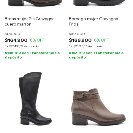
Botas mujer Pia Gravagna
Borcego mujer Gravagna
cuero marrón
Frida
$179.900
$185.000
$164.900
$169.900
8
% OFF
8
% OFF
6
x
$27.483,33
sin interés
6
x
$28.316,67
sin interés
$148.410
con
Transferencia o
$152.910
con
Transferencia o
depósito
depósito