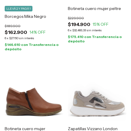
Botineta cuero mujer peltre
LLEVÁ 2 Y PAGÁ 1
Borcegos Mika Negro
$229.900
$194.900
15
% OFF
$189.900
6
x
$32.483,33
sin interés
$162.900
14
% OFF
$175.410
con
Transferencia o
6
x
$27.150
sin interés
depósito
$146.610
con
Transferencia o
depósito
Botineta cuero mujer
Zapatillas Vizzano London