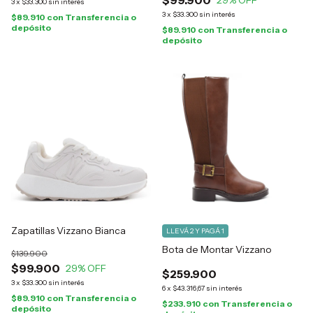
$99.900
29
% OFF
3
x
$33.300
sin interés
3
x
$33.300
sin interés
$89.910
con
Transferencia o
depósito
$89.910
con
Transferencia o
depósito
Zapatillas Vizzano Bianca
LLEVÁ 2 Y PAGÁ 1
Bota de Montar Vizzano
$139.900
$99.900
29
% OFF
$259.900
3
x
$33.300
sin interés
6
x
$43.316,67
sin interés
$89.910
con
Transferencia o
$233.910
con
Transferencia o
depósito