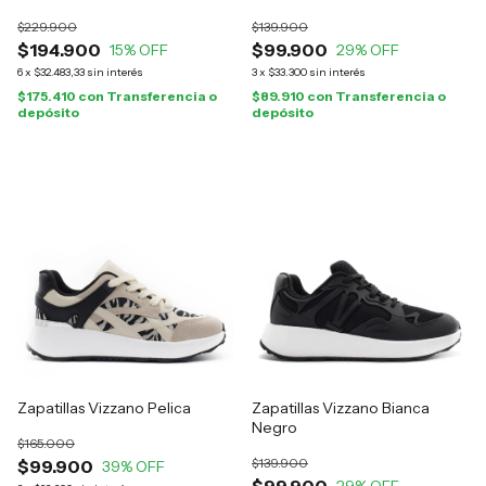
$229.900
$139.900
$194.900
$99.900
15
% OFF
29
% OFF
6
x
$32.483,33
sin interés
3
x
$33.300
sin interés
$175.410
con
Transferencia o
$89.910
con
Transferencia o
depósito
depósito
Zapatillas Vizzano Pelica
Zapatillas Vizzano Bianca
Negro
$165.000
$139.900
$99.900
39
% OFF