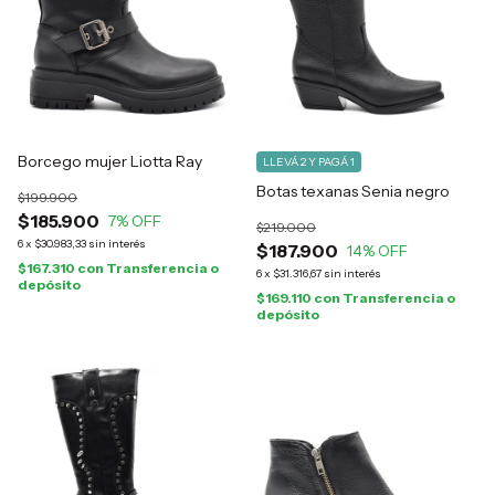
Borcego mujer Liotta Ray
LLEVÁ 2 Y PAGÁ 1
Botas texanas Senia negro
$199.900
$185.900
7
% OFF
$219.000
6
x
$30.983,33
sin interés
$187.900
14
% OFF
$167.310
con
Transferencia o
6
x
$31.316,67
sin interés
depósito
$169.110
con
Transferencia o
depósito