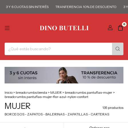
Y 6 CUOTAS SIN INTERÉS
TRANFERENCIA 10% DE DESCUENTO
3 Y 6 CU
0
Inicio
>
breadcrumbs.tienda
>
MUJER
>
breadcrumbs.pantuflas-mujer
>
breadcrumbs.pantuflas-mujer-flor-azul-nylon-confort
MUJER
135 productos
BORCEGOS - ZAPATOS - BALERINAS - ZAPATILLAS - CARTERAS