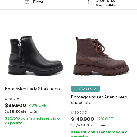
Ordenar por:
Filtrar
Más vendidos
Bota Aylen Lady Stork negro
LLEVÁ 2 Y PAGÁ 1
Borcegos mujer Arian cuero
$175.000
chocolate
$99.900
43
% OFF
3
x
$33.300
sin interés
$169.900
$89.910
con
Transferencia o
$149.900
12
% OFF
depósito
6
x
$24.983,33
sin interés
$134.910
con
Transferencia o
depósito