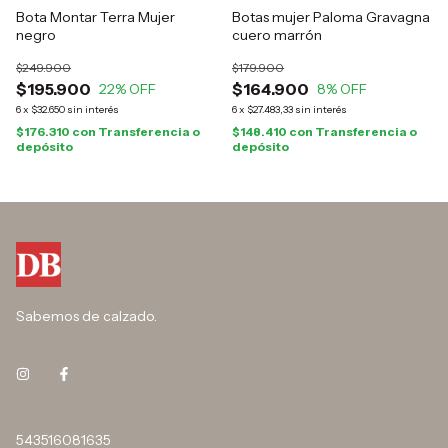
Bota Montar Terra Mujer
Botas mujer Paloma Gravagna
negro
cuero marrón
$249.900
$179.900
$195.900
$164.900
22
% OFF
8
% OFF
6
x
$32.650
sin interés
6
x
$27.483,33
sin interés
$176.310
con
Transferencia o
$148.410
con
Transferencia o
depósito
depósito
Sabemos de calzado.
543516081635