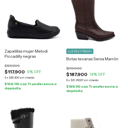
Zapatillas mujer Melodi
LLEVÁ 2 Y PAGÁ 1
Piccadilly negras
Botas texanas Senia Marrón
$129.900
$219.000
$117.900
9
% OFF
$187.900
14
% OFF
3
x
$39.300
sin interés
6
x
$31.316,67
sin interés
$106.110
con
Transferencia o
$169.110
con
Transferencia o
depósito
depósito