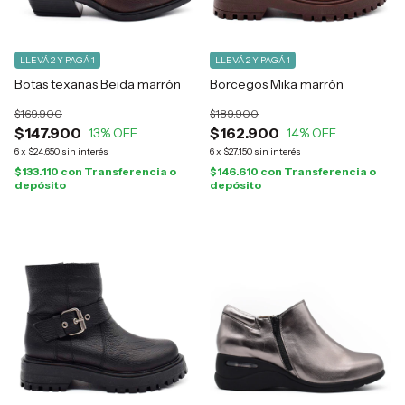
LLEVÁ 2 Y PAGÁ 1
LLEVÁ 2 Y PAGÁ 1
Botas texanas Beida marrón
Borcegos Mika marrón
$169.900
$189.900
$147.900
$162.900
13
% OFF
14
% OFF
6
x
$24.650
sin interés
6
x
$27.150
sin interés
$133.110
con
Transferencia o
$146.610
con
Transferencia o
depósito
depósito