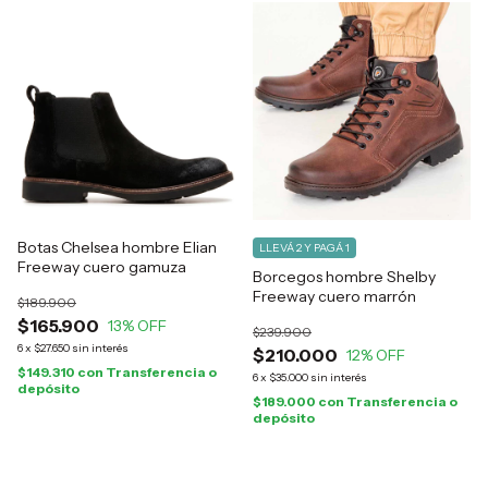
Botas Chelsea hombre Elian
LLEVÁ 2 Y PAGÁ 1
Freeway cuero gamuza
Borcegos hombre Shelby
Freeway cuero marrón
$189.900
$165.900
13
% OFF
$239.900
6
x
$27.650
sin interés
$210.000
12
% OFF
$149.310
con
Transferencia o
6
x
$35.000
sin interés
depósito
$189.000
con
Transferencia o
depósito