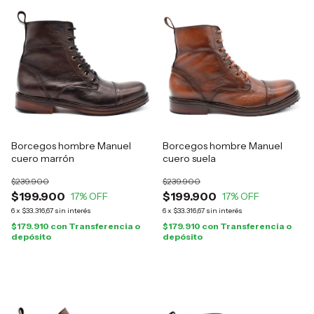
Borcegos hombre Manuel
Borcegos hombre Manuel
cuero marrón
cuero suela
$239.900
$239.900
$199.900
$199.900
17
% OFF
17
% OFF
6
x
$33.316,67
sin interés
6
x
$33.316,67
sin interés
$179.910
con
Transferencia o
$179.910
con
Transferencia o
depósito
depósito