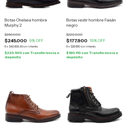
Botas Chelsea hombre
Botas vestir hombre Faisán
Murphy 2
negro
$269.000
$220.000
$245.000
$177.900
9
% OFF
19
% OFF
6
x
$40.833,33
sin interés
6
x
$29.650
sin interés
$220.500
con
Transferencia o
$160.110
con
Transferencia o
depósito
depósito