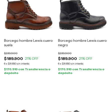
Borcego hombre Lewis cuero
Borcego hombre Lewis cuero
suela
negro
$239.900
$239.900
$189.900
$189.900
21
% OFF
21
% OFF
6
x
$31.650
sin interés
6
x
$31.650
sin interés
$170.910
con
Transferencia o
$170.910
con
Transferencia o
depósito
depósito