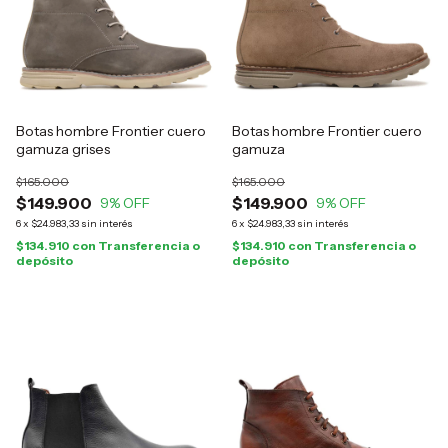
Botas hombre Frontier cuero
Botas hombre Frontier cuero
gamuza grises
gamuza
$165.000
$165.000
$149.900
$149.900
9
% OFF
9
% OFF
6
x
$24.983,33
sin interés
6
x
$24.983,33
sin interés
$134.910
con
Transferencia o
$134.910
con
Transferencia o
depósito
depósito