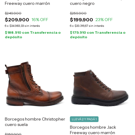
Freeway cuero marrón
cuero negro
$249.900
$259.900
$209.900
$199.900
16
% OFF
23
% OFF
6
x
$34.983,33
sin interés
6
x
$33.316,67
sin interés
$188.910
con
Transferencia o
$179.910
con
Transferencia o
depósito
depósito
Borcegos hombre Christopher
LLEVÁ 2 Y PAGÁ 1
cuero suela
Borcegos hombre Jack
Freeway cuero marrón
$259.900