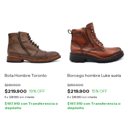
Bota Hombre Toronto
Borcego hombre Luke suela
$269.900
$259.900
$219.900
$219.900
19
% OFF
15
% OFF
6
x
$36.650
sin interés
6
x
$36.650
sin interés
$197.910
con
Transferencia o
$197.910
con
Transferencia o
depósito
depósito