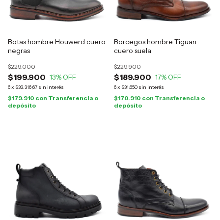
Botas hombre Houwerd cuero
Borcegos hombre Tiguan
negras
cuero suela
$229.000
$229.900
$199.900
$189.900
13
% OFF
17
% OFF
6
x
$33.316,67
sin interés
6
x
$31.650
sin interés
$179.910
con
Transferencia o
$170.910
con
Transferencia o
depósito
depósito