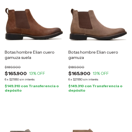
Botas hombre Elian cuero
Botas hombre Elian cuero
gamuza suela
gamuza
$189.900
$189.900
$165.900
$165.900
13
% OFF
13
% OFF
6
x
$27.650
sin interés
6
x
$27.650
sin interés
$149.310
con
Transferencia o
$149.310
con
Transferencia o
depósito
depósito