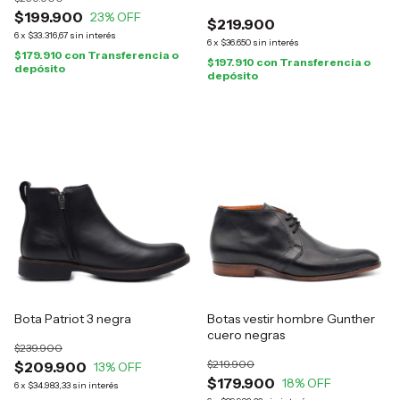
$199.900
23
% OFF
$219.900
6
x
$33.316,67
sin interés
6
x
$36.650
sin interés
$179.910
con
Transferencia o
$197.910
con
Transferencia o
depósito
depósito
Bota Patriot 3 negra
Botas vestir hombre Gunther
cuero negras
$239.900
$219.900
$209.900
13
% OFF
$179.900
18
% OFF
6
x
$34.983,33
sin interés