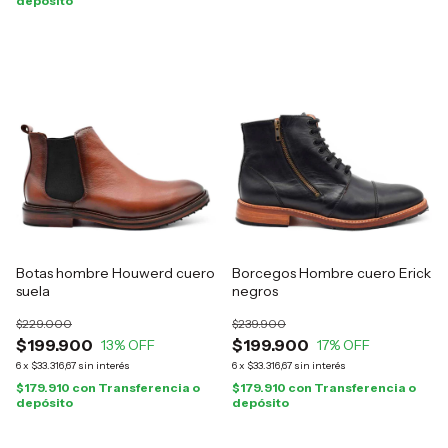
depósito
Botas hombre Houwerd cuero
Borcegos Hombre cuero Erick
suela
negros
$229.000
$239.900
$199.900
$199.900
13
% OFF
17
% OFF
6
x
$33.316,67
sin interés
6
x
$33.316,67
sin interés
$179.910
con
Transferencia o
$179.910
con
Transferencia o
depósito
depósito