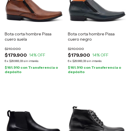
Bota corta hombre Pissa
Bota corta hombre Pissa
cuero suela
cuero negro
$210.000
$210.000
$179.900
$179.900
14
% OFF
14
% OFF
6
x
$29.983,33
sin interés
6
x
$29.983,33
sin interés
$161.910
con
Transferencia o
$161.910
con
Transferencia o
depósito
depósito