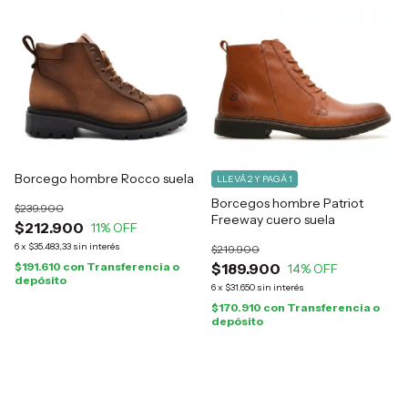
Borcego hombre Rocco suela
LLEVÁ 2 Y PAGÁ 1
Borcegos hombre Patriot
$239.900
Freeway cuero suela
$212.900
11
% OFF
6
x
$35.483,33
sin interés
$219.900
$191.610
con
Transferencia o
$189.900
14
% OFF
depósito
6
x
$31.650
sin interés
$170.910
con
Transferencia o
depósito