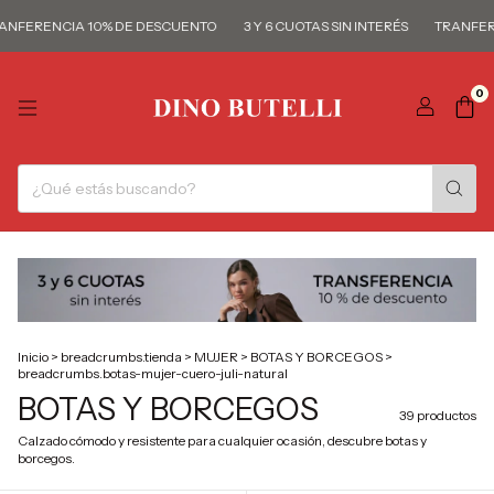
ENCIA 10% DE DESCUENTO
3 Y 6 CUOTAS SIN INTERÉS
TRANFERENCIA
0
Inicio
>
breadcrumbs.tienda
>
MUJER
>
BOTAS Y BORCEGOS
>
breadcrumbs.botas-mujer-cuero-juli-natural
BOTAS Y BORCEGOS
39 productos
Calzado cómodo y resistente para cualquier ocasión, descubre botas y
borcegos.