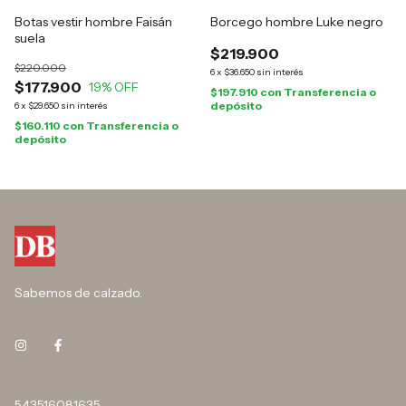
Botas vestir hombre Faisán
Borcego hombre Luke negro
suela
$219.900
$220.000
6
x
$36.650
sin interés
$177.900
19
% OFF
$197.910
con
Transferencia o
depósito
6
x
$29.650
sin interés
$160.110
con
Transferencia o
depósito
Sabemos de calzado.
543516081635