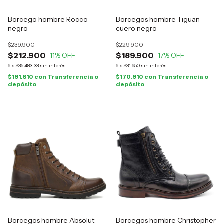
Borcego hombre Rocco
Borcegos hombre Tiguan
negro
cuero negro
$239.900
$229.900
$212.900
$189.900
11
% OFF
17
% OFF
6
x
$35.483,33
sin interés
6
x
$31.650
sin interés
$191.610
con
Transferencia o
$170.910
con
Transferencia o
depósito
depósito
Borcegos hombre Absolut
Borcegos hombre Christopher