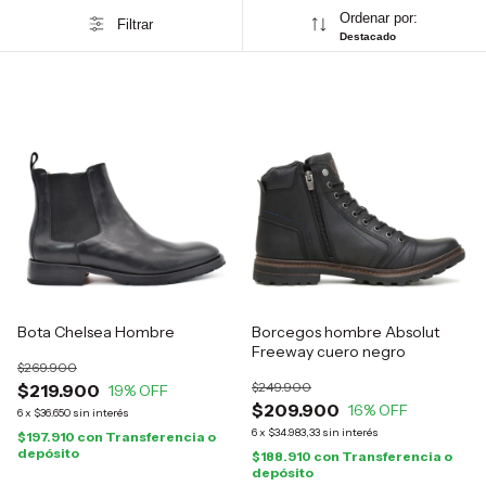
Ordenar por:
Filtrar
Destacado
Bota Chelsea Hombre
Borcegos hombre Absolut
Freeway cuero negro
$269.900
$249.900
$219.900
19
% OFF
$209.900
16
% OFF
6
x
$36.650
sin interés
6
x
$34.983,33
sin interés
$197.910
con
Transferencia o
depósito
$188.910
con
Transferencia o
depósito