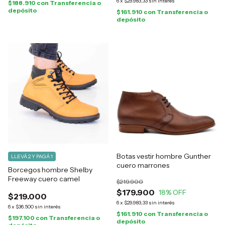
6
x
$29.983,33
sin interés
$188.910
con
Transferencia o
depósito
$161.910
con
Transferencia o
depósito
Botas vestir hombre Gunther
LLEVÁ 2 Y PAGÁ 1
cuero marrones
Borcegos hombre Shelby
Freeway cuero camel
$219.900
$179.900
18
% OFF
$219.000
6
x
$29.983,33
sin interés
6
x
$36.500
sin interés
$161.910
con
Transferencia o
$197.100
con
Transferencia o
depósito