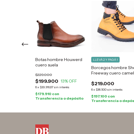
hombre Tiguan
Botas hombre Houwerd
LLEVÁ 2 Y PAGÁ 1
ro
cuero suela
Borcegos hombre Sh
Freeway cuero came
$229.000
0
$199.900
17
% OFF
13
% OFF
$219.000
interés
6
x
$33.316,67
sin interés
6
x
$36.500
sin interés
on
$179.910
con
$197.100
con
cia o depósito
Transferencia o depósito
Transferencia o depós