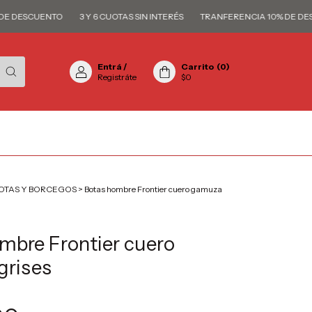
DESCUENTO
3 Y 6 CUOTAS SIN INTERÉS
TRANFERENCIA 10% DE DESCU
Entrá
/
Carrito
(
0
)
Registráte
$0
OTAS Y BORCEGOS
>
Botas hombre Frontier cuero gamuza
mbre Frontier cuero
grises