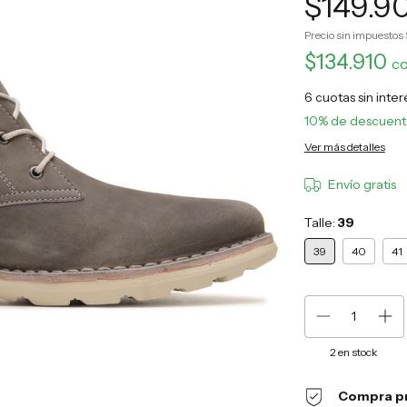
$149.9
Precio sin impuestos
$134.910
c
6
cuotas sin inte
10% de descuen
Ver más detalles
Envío gratis
Talle:
39
39
40
41
2
en stock
Compra p