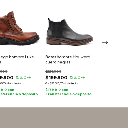
cego hombre Luke
Botas hombre Houwerd
Botas hombre F
a
cuero negras
cuero gamuza
.900
$229.000
$165.000
9.900
$199.900
$149.900
15
% OFF
13
% OFF
9
%
6.650
sin interés
6
x
$33.316,67
sin interés
6
x
$24.983,33
sin int
.910
con
$179.910
con
$134.910
con
sferencia o depósito
Transferencia o depósito
Transferencia o