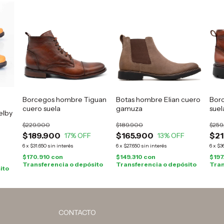
Borcegos hombre Tiguan
Botas hombre Elian cuero
Bor
cuero suela
gamuza
suel
elby
l
$229.900
$189.900
$259
$189.900
$165.900
$21
17
% OFF
13
% OFF
6
x
$31.650
sin interés
6
x
$27.650
sin interés
6
x
$3
$170.910
con
$149.310
con
$197
Transferencia o depósito
Transferencia o depósito
Tran
ito
CONTACTO