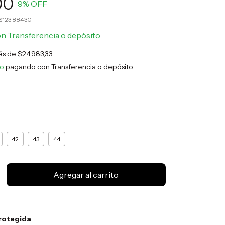
00
9
% OFF
$123.884,30
on
Transferencia o depósito
rés de
$24.983,33
to
pagando con Transferencia o depósito
42
43
44
rotegida