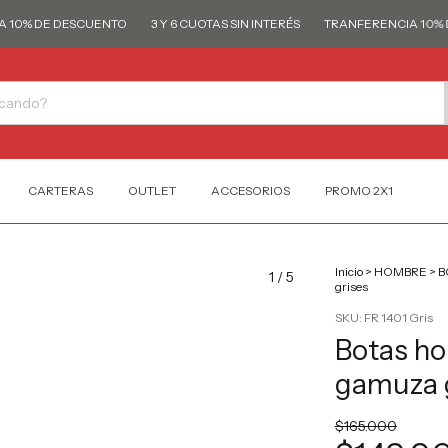
% DE DESCUENTO
3 Y 6 CUOTAS SIN INTERÉS
TRANFERENCIA 10% DE 
CARTERAS
OUTLET
ACCESORIOS
PROMO 2X1
Inicio
>
HOMBRE
>
B
1
/
5
grises
SKU:
FR 1401 Gris
Botas ho
gamuza 
$165.000