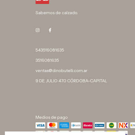
Sabemos de calzado.
543516081635
3516081635
ventas@dinobutelli.com.ar
9 DE JULIO 470 CÓRDOBA-CAPITAL
Medios de pago